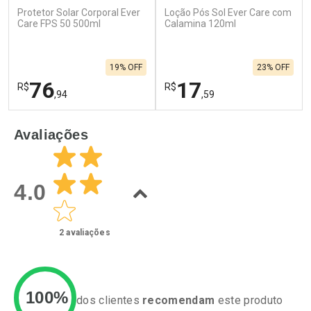
Protetor Solar Corporal Ever
Loção Pós Sol Ever Care com
Ativar Desconto
Ativar Desconto
Care FPS 50 500ml
Calamina 120ml
Comprar sem Desconto
Comprar sem Desconto
Por R$ 27,40/cada
Por R$ 23,99/cada
Comprar sem Desconto
Comprar sem Desconto
19% OFF
23% OFF
Por R$ 27,40/cada
Por R$ 23,99/cada
76
17
R$
R$
,94
,59
FECHAR
F
FECHAR
F
Avaliações
Laboratório
Laboratório
Por Menos
Por Menos
4.0
2
avaliações
100%
dos clientes
recomendam
este produto