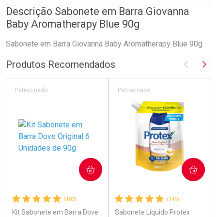
Descrição Sabonete em Barra Giovanna
Baby Aromatherapy Blue 90g
Sabonete em Barra Giovanna Baby Aromatherapy Blue 90g
Produtos Recomendados
Imagem A
Pró
Patrocinado
Patrocinado
COMPRAR
COMPRAR
(183)
(149)
Kit Sabonete em Barra Dove
Sabonete Líquido Protex