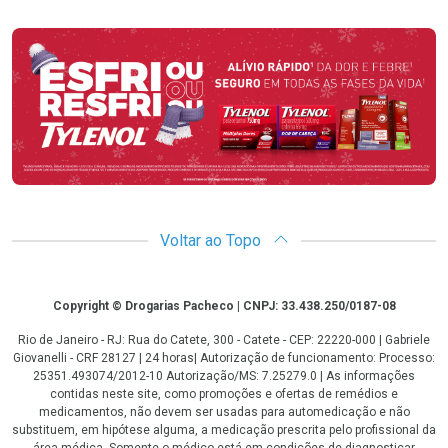
Promoção em Destaque
Voltar ao Topo
Copyright
Copyright © Drogarias Pacheco | CNPJ: 33.438.250/0187-08
Rio de Janeiro - RJ: Rua do Catete, 300 - Catete - CEP: 22220-000 | Gabriele
Giovanelli - CRF 28127 | 24 horas| Autorização de funcionamento: Processo:
25351.493074/2012-10 Autorização/MS: 7.25279.0 | As informações
contidas neste site, como promoções e ofertas de remédios e
medicamentos, não devem ser usadas para automedicação e não
substituem, em hipótese alguma, a medicação prescrita pelo profissional da
área médica. Somente o médico está em condições de diagnosticar