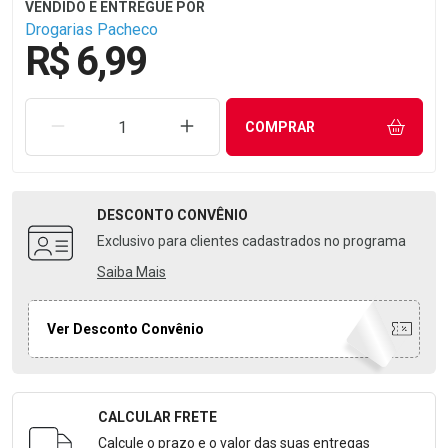
Drogarias Pacheco
R$ 6,99
REMOVER UMA UNIDADE
AUMENTAR UMA UNIDADE
COMPRAR
DESCONTO
CONVÊNIO
Exclusivo para clientes cadastrados no programa
Saiba Mais
Ver Desconto Convênio
CALCULAR FRETE
Formulário para Calcular o Frete
Calcule o prazo e o valor das suas entregas