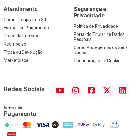
Atendimento
Segurança e
Privacidade
Como Comprar no Site
Política de Privacidade
Formas de Pagamento
Portal do Titular de Dados
Prazo de Entrega
Pessoais
Reembolso
Como Protegemos os Seus
Troca ou Devolução
Dados
Marketplace
Configuração de Cookies
YouTube
Instagram
Facebook
Twitter
Linkedin
Redes Sociais
formas de
Pagamento
PIX
MasterCard
VISA
ELO
AMEX
NuPay
Google Pay
Diners Club
Hipercard