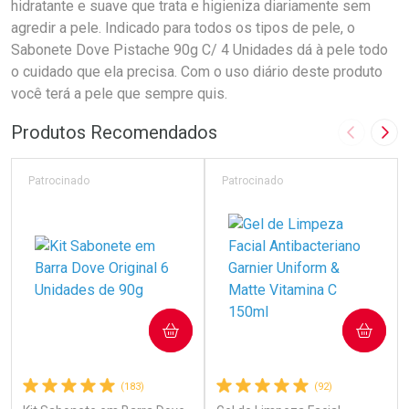
hidratante e suave que trata e higieniza diariamente sem
agredir a pele. Indicado para todos os tipos de pele, o
Sabonete Dove Pistache 90g C/ 4 Unidades dá à pele todo
o cuidado que ela precisa. Com o uso diário deste produto
você terá a pele que sempre quis.
Produtos Recomendados
Imagem A
Pró
Patrocinado
Patrocinado
COMPRAR
COMPRAR
(183)
(92)