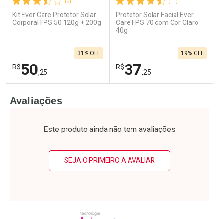
(3)
(11)
Kit Ever Care Protetor Solar
Protetor Solar Facial Ever
Ativar Desconto
Ativar Desconto
Corporal FPS 50 120g + 200g
Care FPS 70 com Cor Claro
Comprar sem Desconto
40g
Comprar sem Desconto
Por R$ 27,40/cada
Por R$ 21,26/cada
Comprar sem Desconto
Comprar sem Desconto
31% OFF
19% OFF
Por R$ 27,40/cada
Por R$ 21,26/cada
50
37
R$
R$
,25
,25
FECHAR
F
FECHAR
F
Avaliações
Laboratório
Laboratório
Por Menos
Por Menos
Este produto ainda não tem avaliações
SEJA O PRIMEIRO A AVALIAR