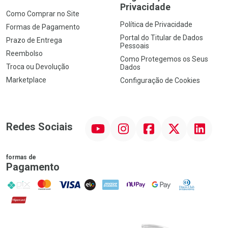
Privacidade
Como Comprar no Site
Política de Privacidade
Formas de Pagamento
Portal do Titular de Dados
Prazo de Entrega
Pessoais
Reembolso
Como Protegemos os Seus
Troca ou Devolução
Dados
Marketplace
Configuração de Cookies
YouTube
Instagram
Facebook
Twitter
Linkedin
Redes Sociais
formas de
Pagamento
PIX
MasterCard
VISA
ELO
AMEX
NuPay
Google Pay
Diners Club
Hipercard