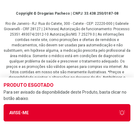
Copyright
Copyright © Drogarias Pacheco | CNPJ: 33.438.250/0187-08
Rio de Janeiro - RJ: Rua do Catete, 300 - Catete - CEP: 22220-000 | Gabriele
Giovanelli - CRF 28127 | 24 horas| Autorização de funcionamento: Processo:
25351.493074/2012-10 Autorização/MS: 7.25279.0 | As informações
contidas neste site, como promoções e ofertas de remédios e
medicamentos, não devem ser usadas para automedicação e não
substituem, em hipótese alguma, a medicação prescrita pelo profissional da
área médica. Somente o médico está em condições de diagnosticar
qualquer problema de saúde e prescrever o tratamento adequado. Os
preços e as promoções são válidos apenas para compras via internet. As
fotos contidas em nosso site são meramente ilustrativas. *Preços e
disponibilidade sujeitos a alterações no decorrer do dia. Antibióticos e
antimicrobianos vendas apenas em lojas físicas ou televendas. Portaria nº
PRODUTO ESGOTADO
344 - 01/02/1999 - Ministério da Saúde. Horário de funcionamento Central
Para ser avisado da disponibilidade deste Produto, basta clicar no
de Vendas e Atendimento ao Cliente 4020 4404 ou 0800 282 10 10 de
botão abaixo.
domingo a domingo das 08h00 às 20h00.
LGPD Aceite os Cookies
AVISE-ME