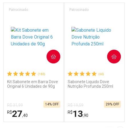
Patrocinado
Patrocinado
COMPRAR
COMPRAR
(183)
(60)
Kit Sabonete em Barra Dove
Sabonete Liquido Dove
Original 6 Unidades de 90g
Nutrição Profunda 250ml
14% OFF
29% OFF
R$ 31,99
R$ 19,59
27
13
R$
R$
,40
,90