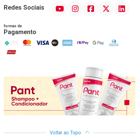
YouTube
Instagram
Facebook
Twitter
Linkedin
Redes Sociais
formas de
Pagamento
PIX
MasterCard
VISA
ELO
AMEX
NuPay
Google Pay
Diners Club
Hipercard
Promoção em Destaque
Voltar ao Topo