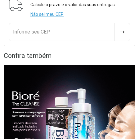
Calcule o prazo e o valor das suas entregas
Não sei meu CEP
Informe seu CEP
CALCULA
Confira também