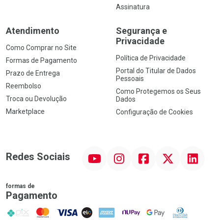
Assinatura
Atendimento
Segurança e
Privacidade
Como Comprar no Site
Política de Privacidade
Formas de Pagamento
Portal do Titular de Dados
Prazo de Entrega
Pessoais
Reembolso
Como Protegemos os Seus
Troca ou Devolução
Dados
Marketplace
Configuração de Cookies
YouTube
Instagram
Facebook
Twitter
Linkedin
Redes Sociais
formas de
Pagamento
PIX
MasterCard
VISA
ELO
AMEX
NuPay
Google Pay
Diners Club