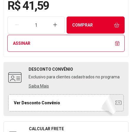
R$ 41,59
REMOVER UMA UNIDADE
AUMENTAR UMA UNIDADE
COMPRAR
ASSINAR
DESCONTO
CONVÊNIO
Exclusivo para clientes cadastrados no programa
Saiba Mais
Ver Desconto Convênio
CALCULAR FRETE
Formulário para Calcular o Frete