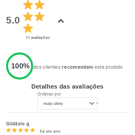
Laboratório
Laboratório
Por Menos
Por Menos
5.0
11
avaliações
100%
dos clientes
recomendam
este produto
Detalhes das avaliações
Ativar Desconto
Ativar Desconto
Ordenar por
Comprar sem Desconto
Comprar sem Desconto
Por R$ 25,27/cada
Por R$ 61,55/cada
Comprar sem Desconto
Comprar sem Desconto
Por R$ 25,27/cada
Por R$ 61,55/cada
Gildázio g.
há um ano