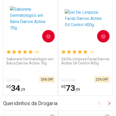
COMPRAR
COMPRAR
(48)
(32)
Sabonete Dermatológico em
Gel De Limpeza Facial Darrow
Barra Darrow Actine 70g
Actine Oil Control 400g
20% OFF
22% OFF
R$ 42,99
R$ 94,99
34
73
R$
R$
,29
,99
FECHAR
F
FECHAR
F
Queridinhos da Drogaria
Imagem A
Pró