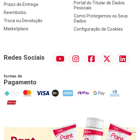
Portal do Titular de Dados
Prazo de Entrega
Pessoais
Reembolso
Como Protegemos os Seus
Troca ou Devolução
Dados
Marketplace
Configuração de Cookies
YouTube
Instagram
Facebook
Twitter
Linkedin
Redes Sociais
formas de
Pagamento
PIX
MasterCard
VISA
ELO
AMEX
NuPay
Google Pay
Diners Club
Hipercard
Promoção em Destaque