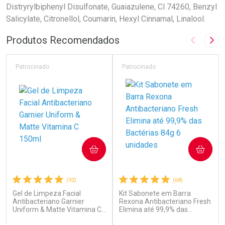
Distryrylbiphenyl Disulfonate, Guaiazulene, Cl 74260, Benzyl
Salicylate, Citronellol, Coumarin, Hexyl Cinnamal, Linalool.
Produtos Recomendados
Imagem A
Pró
Patrocinado
Patrocinado
COMPRAR
COMPRAR
(92)
(68)
Gel de Limpeza Facial
Kit Sabonete em Barra
Antibacteriano Garnier
Rexona Antibacteriano Fresh
Uniform & Matte Vitamina C
Elimina até 99,9% das
150ml
Bactérias 84g 6 unidades