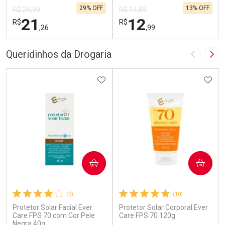
29% OFF
13% OFF
R$ 29,99
R$ 14,89
21
12
R$
R$
,26
,99
FECHAR
F
FECHAR
F
Queridinhos da Drogaria
Imagem A
Pró
Laboratório
Laboratório
Por Menos
ADICIONAR AOS FAVORITOS
Por Menos
ADIC
COMPRAR
COMPRAR
(9)
(10)
Protetor Solar Facial Ever
Protetor Solar Corporal Ever
Ativar Desconto
Ativar Desconto
Care FPS 70 com Cor Pele
Care FPS 70 120g
Negra 40g
Comprar sem Desconto
Comprar sem Desconto