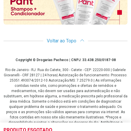
Voltar ao Topo
Copyright
Copyright © Drogarias Pacheco | CNPJ: 33.438.250/0187-08
Rio de Janeiro - RJ: Rua do Catete, 300 - Catete - CEP: 22220-000 | Gabriele
Giovanelli - CRF 28127 | 24 horas| Autorização de funcionamento: Processo:
25351.493074/2012-10 Autorização/MS: 7.25279.0 | As informações
contidas neste site, como promoções e ofertas de remédios e
medicamentos, não devem ser usadas para automedicação e não
substituem, em hipótese alguma, a medicação prescrita pelo profissional da
área médica. Somente o médico está em condições de diagnosticar
qualquer problema de saúde e prescrever o tratamento adequado. Os
preços e as promoções são válidos apenas para compras via internet. As
fotos contidas em nosso site são meramente ilustrativas. *Preços e
disponibilidade sujeitos a alterações no decorrer do dia. Antibióticos e
antimicrobianos vendas apenas em lojas físicas ou televendas. Portaria nº
PRODUTO ESGOTADO