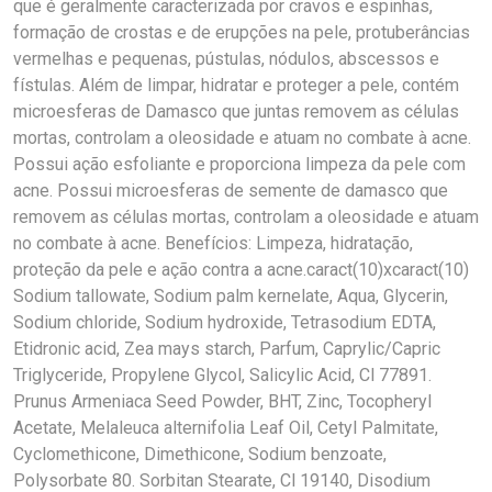
que é geralmente caracterizada por cravos e espinhas,
formação de crostas e de erupções na pele, protuberâncias
vermelhas e pequenas, pústulas, nódulos, abscessos e
fístulas. Além de limpar, hidratar e proteger a pele, contém
microesferas de Damasco que juntas removem as células
mortas, controlam a oleosidade e atuam no combate à acne.
Possui ação esfoliante e proporciona limpeza da pele com
acne. Possui microesferas de semente de damasco que
removem as células mortas, controlam a oleosidade e atuam
no combate à acne. Benefícios: Limpeza, hidratação,
proteção da pele e ação contra a acne.caract(10)xcaract(10)
Sodium tallowate, Sodium palm kernelate, Aqua, Glycerin,
Sodium chloride, Sodium hydroxide, Tetrasodium EDTA,
Etidronic acid, Zea mays starch, Parfum, Caprylic/Capric
Triglyceride, Propylene Glycol, Salicylic Acid, Cl 77891.
Prunus Armeniaca Seed Powder, BHT, Zinc, Tocopheryl
Acetate, Melaleuca alternifolia Leaf Oil, Cetyl Palmitate,
Cyclomethicone, Dimethicone, Sodium benzoate,
Polysorbate 80. Sorbitan Stearate, Cl 19140, Disodium