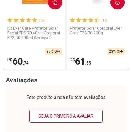
COMPRAR
COMPRAR
(16)
(19)
Kit Ever Care Protetor Solar
Protetor Solar Corporal Ever
Ativar Desconto
Ativar Desconto
Facial FPS 70 40g + Corporal
Care FPS 70 200g
FPS 50 200ml Aerossol
Comprar sem Desconto
Comprar sem Desconto
Por R$ 90,95/cada
Por R$ 79,99/cada
Comprar sem Desconto
Comprar sem Desconto
35% OFF
23% OFF
Por R$ 90,95/cada
Por R$ 79,99/cada
60
61
R$
R$
,74
,55
FECHAR
F
FECHAR
F
Avaliações
Laboratório
Laboratório
Por Menos
Por Menos
Este produto ainda não tem avaliações
SEJA O PRIMEIRO A AVALIAR