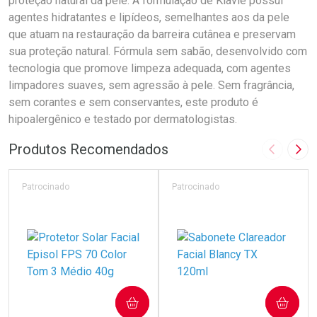
proteção natural da pele. A formulação de Klaviê possui
agentes hidratantes e lipídeos, semelhantes aos da pele
que atuam na restauração da barreira cutânea e preservam
sua proteção natural. Fórmula sem sabão, desenvolvido com
tecnologia que promove limpeza adequada, com agentes
limpadores suaves, sem agressão à pele. Sem fragrância,
sem corantes e sem conservantes, este produto é
hipoalergênico e testado por dermatologistas.
Produtos Recomendados
Imagem A
Pró
Patrocinado
Patrocinado
COMPRAR
COMPRAR