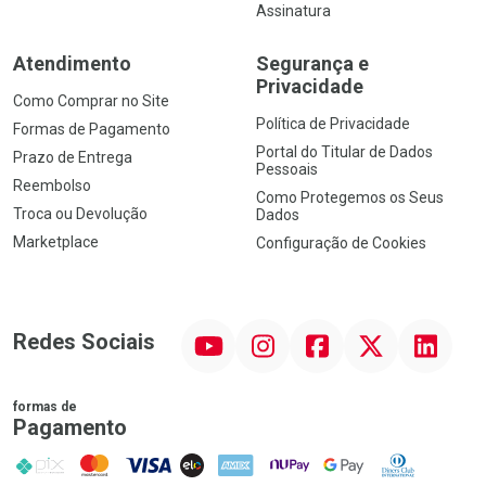
Assinatura
Atendimento
Segurança e
Privacidade
Como Comprar no Site
Política de Privacidade
Formas de Pagamento
Portal do Titular de Dados
Prazo de Entrega
Pessoais
Reembolso
Como Protegemos os Seus
Troca ou Devolução
Dados
Marketplace
Configuração de Cookies
YouTube
Instagram
Facebook
Twitter
Linkedin
Redes Sociais
formas de
Pagamento
PIX
MasterCard
VISA
ELO
AMEX
NuPay
Google Pay
Diners Club