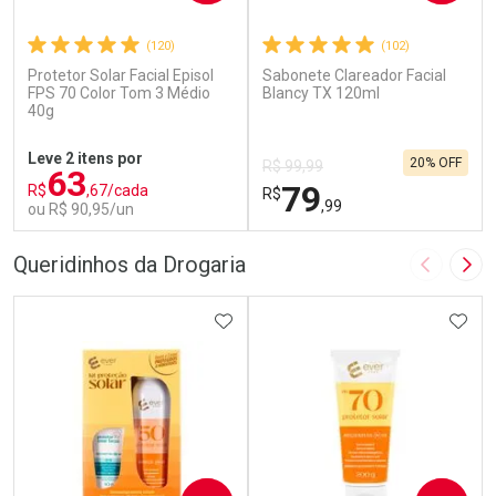
(120)
(102)
Protetor Solar Facial Episol
Sabonete Clareador Facial
FPS 70 Color Tom 3 Médio
Blancy TX 120ml
40g
Leve 2 itens por
20% OFF
R$ 99,99
63
79
R$
,67/cada
R$
,99
ou R$ 90,95/un
FECHAR
F
FECHAR
F
Queridinhos da Drogaria
Imagem A
Pró
Laboratório
Laboratório
Por Menos
ADICIONAR AOS FAVORITOS
Por Menos
ADIC