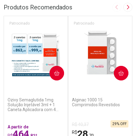
Produtos Recomendados
Imagem A
Pró
Patrocinado
Patrocinado
COMPRAR
COMPRAR
(5)
(4)
Ozivy Semaglutida 1mg
Alginac 1000 15
Solução Injetável 3ml + 1
Comprimidos Revestidos
Caneta Aplicadora com 4
Agulhas
29% OFF
R$ 40,37
A partir de
464
28
R$
R$
,81*
,70