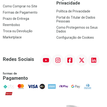
Privacidade
Como Comprar no Site
Política de Privacidade
Formas de Pagamento
Portal do Titular de Dados
Prazo de Entrega
Pessoais
Reembolso
Como Protegemos os Seus
Troca ou Devolução
Dados
Marketplace
Configuração de Cookies
YouTube
Instagram
Facebook
Twitter
Linkedin
Redes Sociais
formas de
Pagamento
PIX
MasterCard
VISA
ELO
AMEX
NuPay
Google Pay
Diners Club
Hipercard