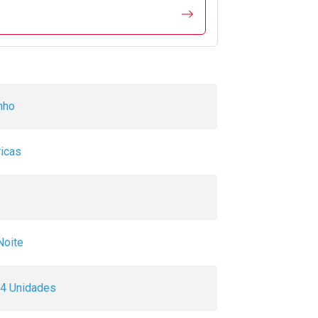
nho
ricas
Noite
4 Unidades