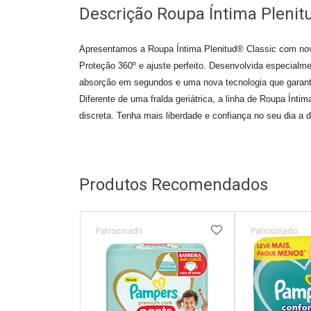
Descrição Roupa Íntima Plenit
Apresentamos a Roupa Íntima Plenitud® Classic com no
Proteção 360º e ajuste perfeito. Desenvolvida especialme
absorção em segundos e uma nova tecnologia que garante
Diferente de uma fralda geriátrica, a linha de Roupa Íntima
discreta. Tenha mais liberdade e confiança no seu dia a
Produtos Recomendados
ADICIONAR AOS 
Patrocinado
Patrocinado