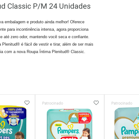
ud Classic P/M 24 Unidades
va embalagem e produto ainda melhor! Oferece
nte para incontinência intensa, agora proporciona
 até zero odor, mantendo você seca e confiante.
 Plenitud® é fácil de vestir e tirar, além de ser mais
 dia com a nova Roupa Íntima Plenitud® Classic.
FAVORITOS
ADICIONAR AOS FAVORITOS
ADICIONAR AOS 
Patrocinado
Patrocinado