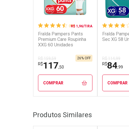
(89)
R$ 1,96/TIRA
Fralda Pampers Pants
Fralda Pampe
Premium Care Roupinha
Sec XG 58 U
XXG 60 Unidades
26% OFF
R$ 159,59
R$ 114,99
117
84
R$
R$
,50
,99
COMPRAR
COMPRAR
FECHAR
FECHAR
Produtos Similares
Laboratório
Laborató
Por Menos
Por Men