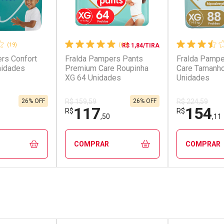
(19)
(60)
R$ 1,84/TIRA
rs Confort
Fralda Pampers Pants
Fralda Pamp
nidades
Premium Care Roupinha
Care Tamanho 
XG 64 Unidades
Unidades
26% OFF
26% OFF
R$ 159,59
R$ 224,59
117
154
R$
R$
,50
,11
COMPRAR
COMPRAR
FECHAR
FECHAR
FECHAR
FECHAR
rio
Laboratório
Laborató
os
Por Menos
Por Men