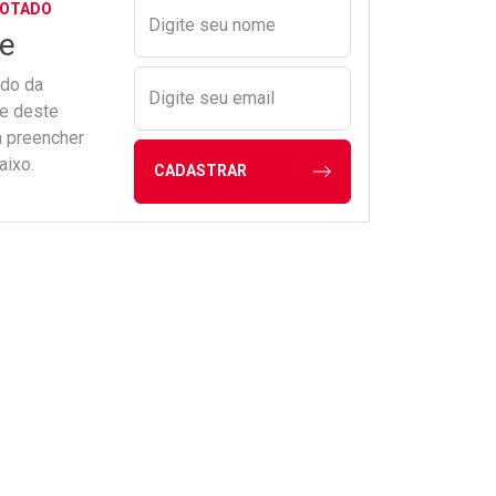
Preencher nome e email para s
GOTADO
Digite seu nome
e
ado da
Digite seu email
de deste
a preencher
aixo.
CADASTRAR