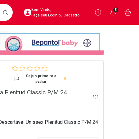
Acesse sua Conta
Precisa de 
Notific
Aces
Bem Vindo,
5
Você po
notifica
Vo
it
BUSCAR
Ver Recursos 
Faça seu Login ou Cadastro
Atendimento ao 
Central de Ajud
crumb
Televendas
4020-4404
Seja o primeiro a
0
avaliar
a Plenitud Classic P/M 24
ADICIONAR AOS 
Descartável Unissex Plenitud Classic P/M 24