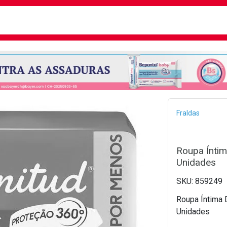
busca
isa?
Bread
Fraldas
Roupa Íntim
Unidades
859249
Roupa Íntima 
Unidades