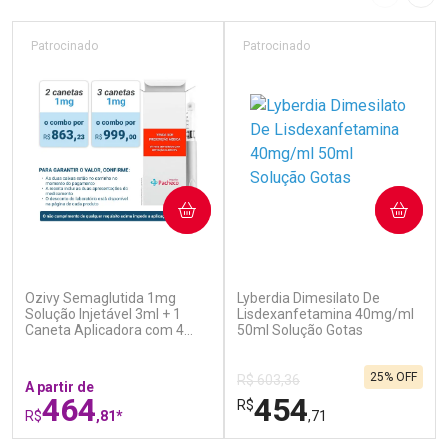
Imagem A
Pró
Patrocinado
Patrocinado
COMPRAR
COMPRAR
(5)
(0)
Ozivy Semaglutida 1mg
Lyberdia Dimesilato De
Solução Injetável 3ml + 1
Lisdexanfetamina 40mg/ml
Caneta Aplicadora com 4
50ml Solução Gotas
Agulhas
25% OFF
R$ 603,36
A partir de
464
454
R$
R$
,81*
,71