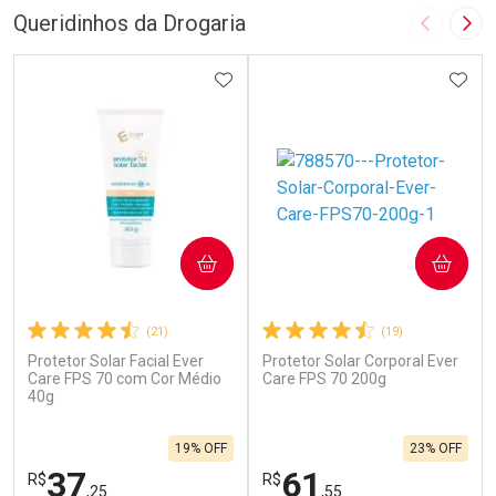
FECHAR
F
FECHAR
F
Queridinhos da Drogaria
Imagem A
Pró
Laboratório
Laboratório
Por Menos
ADICIONAR AOS FAVORITOS
Por Menos
ADIC
COMPRAR
COMPRAR
(21)
(19)
Protetor Solar Facial Ever
Protetor Solar Corporal Ever
Ativar Desconto
Ativar Desconto
Care FPS 70 com Cor Médio
Care FPS 70 200g
40g
Comprar sem Desconto
Comprar sem Desconto
Por R$ 664,02/cada
Por R$ 454,71/cada
Comprar sem Desconto
Comprar sem Desconto
19% OFF
23% OFF
Por R$ 664,02/cada
Por R$ 454,71/cada
37
61
R$
R$
,25
,55