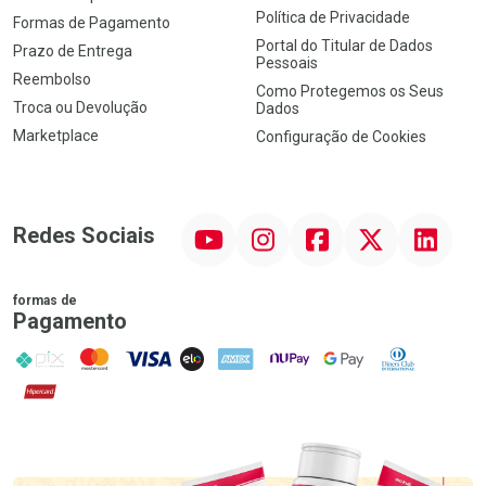
Política de Privacidade
Formas de Pagamento
Portal do Titular de Dados
Prazo de Entrega
Pessoais
Reembolso
Como Protegemos os Seus
Troca ou Devolução
Dados
Marketplace
Configuração de Cookies
YouTube
Instagram
Facebook
Twitter
Linkedin
Redes Sociais
formas de
Pagamento
PIX
MasterCard
VISA
ELO
AMEX
NuPay
Google Pay
Diners Club
Hipercard
Promoção em Destaque