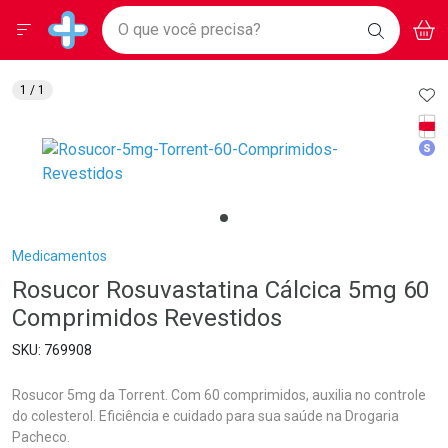
Drogarias Pacheco
Menu
Aces
Ir direto para a home
O que você precisa?
BAIXE
V
i
Baixe nosso APP e aproveite Ofertas Exclusivas!
BUSCAR
O APP
Navegue pela página
Ir direto para o conteúdo
Faça a sua busca
Ir direto para a busca
Ir direto para a conta
AD
1
/ 1
Ir direto para a ajuda
Tarj
Ir direto para a notificações
Med
Ir direto para o carrinho
Ir direto para o menu
Breadcrumb
Medicamentos
Rosucor Rosuvastatina Cálcica 5mg 60
Comprimidos Revestidos
769908
Rosucor 5mg da Torrent. Com 60 comprimidos, auxilia no controle
do colesterol. Eficiência e cuidado para sua saúde na Drogaria
Pacheco.