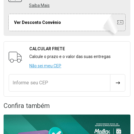
Saiba Mais
Ver Desconto Convênio
CALCULAR FRETE
Formulário para Calcular o Frete
Calcule o prazo e o valor das suas entregas
Não sei meu CEP
Informe seu CEP
CALCULA
Confira também