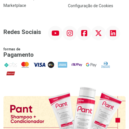
Marketplace
Configuração de Cookies
YouTube
Instagram
Facebook
Twitter
Linkedin
Redes Sociais
formas de
Pagamento
PIX
MasterCard
VISA
ELO
AMEX
NuPay
Google Pay
Diners Club
Hipercard
Promoção em Destaque