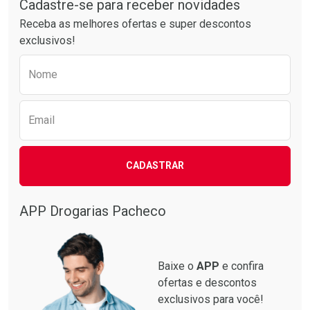
Por R$ 37,25/cada
Por R$ 24,29/cada
Cadastre-se para receber novidades
Receba as melhores ofertas e super descontos
exclusivos!
Preencha o formulário abaixo para receber 
Nome
Email
CADASTRAR
APP Drogarias Pacheco
Baixe o
APP
e confira
ofertas e descontos
exclusivos para você!