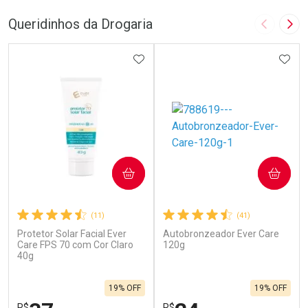
Queridinhos da Drogaria
Imagem A
Pró
ADICIONAR AOS FAVORITOS
ADIC
COMPRAR
COMPRAR
(11)
(41)
Protetor Solar Facial Ever
Autobronzeador Ever Care
Care FPS 70 com Cor Claro
120g
40g
19% OFF
19% OFF
R$
R$