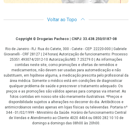
Voltar ao Topo
Copyright
Copyright © Drogarias Pacheco | CNPJ: 33.438.250/0187-08
Rio de Janeiro - RJ: Rua do Catete, 300 - Catete - CEP: 22220-000 | Gabriele
Giovanelli - CRF 28127 | 24 horas| Autorização de funcionamento: Processo:
25351.493074/2012-10 Autorização/MS: 7.25279.0 | As informações
contidas neste site, como promoções e ofertas de remédios e
medicamentos, não devem ser usadas para automedicação e não
substituem, em hipótese alguma, a medicação prescrita pelo profissional da
área médica. Somente o médico está em condições de diagnosticar
qualquer problema de saúde e prescrever o tratamento adequado. Os
preços e as promoções são válidos apenas para compras via internet. As
fotos contidas em nosso site são meramente ilustrativas. *Preços e
disponibilidade sujeitos a alterações no decorrer do dia. Antibióticos e
antimicrobianos vendas apenas em lojas físicas ou televendas. Portaria nº
344 - 01/02/1999 - Ministério da Saúde. Horário de funcionamento Central
de Vendas e Atendimento ao Cliente 4020 4404 ou 0800 282 10 10 de
domingo a domingo das 08h00 às 20h00.