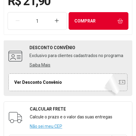
R$ 21,90
REMOVER UMA UNIDADE
AUMENTAR UMA UNIDADE
COMPRAR
DESCONTO
CONVÊNIO
Exclusivo para clientes cadastrados no programa
Saiba Mais
Ver Desconto Convênio
CALCULAR FRETE
Formulário para Calcular o Frete
Calcule o prazo e o valor das suas entregas
Não sei meu CEP