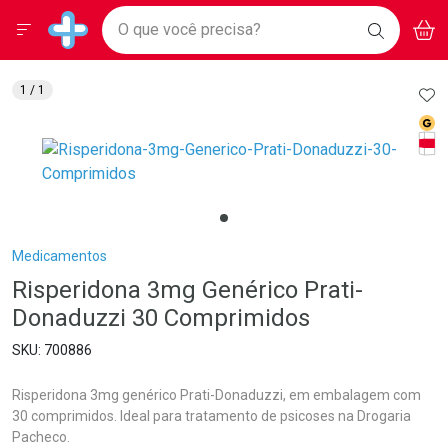
Drogarias Pacheco
Menu
Aces
Ir direto para a home
O que você precisa?
BAIXE
V
i
Baixe nosso APP e aproveite Ofertas Exclusivas!
BUSCAR
O APP
Navegue pela página
Ir direto para o conteúdo
Faça a sua busca
Ir direto para a busca
Ir direto para a conta
AD
1
/ 1
Ir direto para a ajuda
Med
Ir direto para a notificações
Tarj
Ir direto para o carrinho
Ir direto para o menu
Breadcrumb
Medicamentos
Risperidona 3mg Genérico Prati-
Donaduzzi 30 Comprimidos
700886
Risperidona 3mg genérico Prati-Donaduzzi, em embalagem com
30 comprimidos. Ideal para tratamento de psicoses na Drogaria
Pacheco.