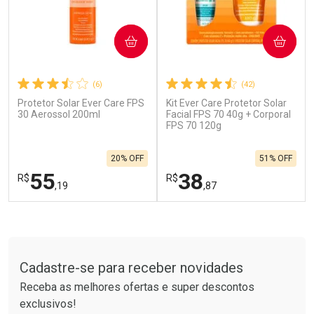
COMPRAR
COMPRAR
(6)
(42)
Protetor Solar Ever Care FPS
Kit Ever Care Protetor Solar
Ativar Desconto
Ativar Desconto
30 Aerossol 200ml
Facial FPS 70 40g + Corporal
Comprar sem Desconto
FPS 70 120g
Comprar sem Desconto
Por R$ 664,02/cada
Por R$ 137,66/cada
Comprar sem Desconto
Comprar sem Desconto
20% OFF
51% OFF
Por R$ 664,02/cada
Por R$ 137,66/cada
55
38
R$
R$
,19
,87
FECHAR
F
FECHAR
F
Tudo sobre a Drogarias Pacheco
Laboratório
Laboratório
Por Menos
Por Menos
Cadastre-se para receber novidades
Receba as melhores ofertas e super descontos
exclusivos!