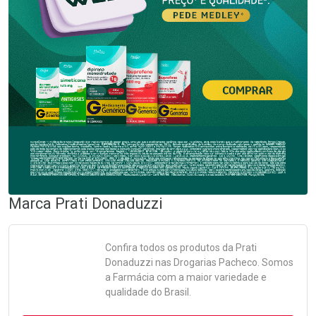
Marca
Prati Donaduzzi
Confira todos os produtos da
Prati
Donaduzzi
nas Drogarias Pacheco. Somos
a Farmácia com a maior variedade e
qualidade do Brasil.