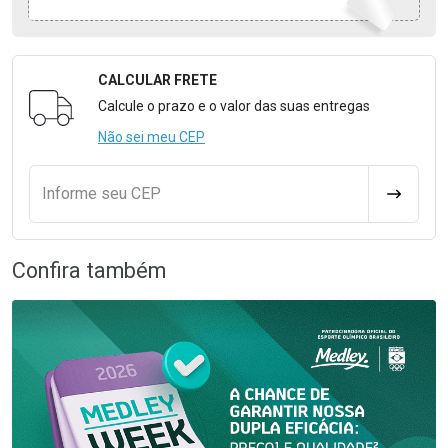
CALCULAR FRETE
Formulário para Calcular o Frete
Calcule o prazo e o valor das suas entregas
Não sei meu CEP
Informe seu CEP
CALCULA
Confira também