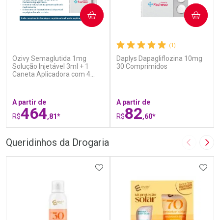
COMPRAR
COMPRAR
(7)
(1)
Ozivy Semaglutida 1mg
Daplys Dapagliflozina 10mg
Solução Injetável 3ml + 1
30 Comprimidos
Caneta Aplicadora com 4
Agulhas
A partir de
A partir de
464
82
R$
,81*
R$
,60*
FECHAR
F
FECHAR
F
Queridinhos da Drogaria
Imagem A
Pró
Laboratório
Laboratório
Por Menos
ADICIONAR AOS FAVORITOS
Por Menos
ADIC