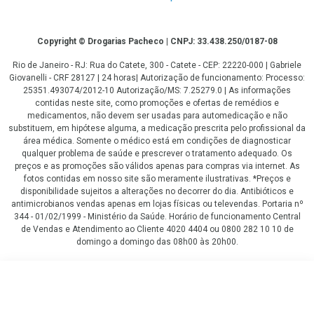
Copyright
Copyright © Drogarias Pacheco | CNPJ: 33.438.250/0187-08
Rio de Janeiro - RJ: Rua do Catete, 300 - Catete - CEP: 22220-000 | Gabriele
Giovanelli - CRF 28127 | 24 horas| Autorização de funcionamento: Processo:
25351.493074/2012-10 Autorização/MS: 7.25279.0 | As informações
contidas neste site, como promoções e ofertas de remédios e
medicamentos, não devem ser usadas para automedicação e não
substituem, em hipótese alguma, a medicação prescrita pelo profissional da
área médica. Somente o médico está em condições de diagnosticar
qualquer problema de saúde e prescrever o tratamento adequado. Os
preços e as promoções são válidos apenas para compras via internet. As
fotos contidas em nosso site são meramente ilustrativas. *Preços e
disponibilidade sujeitos a alterações no decorrer do dia. Antibióticos e
antimicrobianos vendas apenas em lojas físicas ou televendas. Portaria nº
344 - 01/02/1999 - Ministério da Saúde. Horário de funcionamento Central
de Vendas e Atendimento ao Cliente 4020 4404 ou 0800 282 10 10 de
domingo a domingo das 08h00 às 20h00.
LGPD Aceite os Cookies
R$ 20,22
COMPRAR