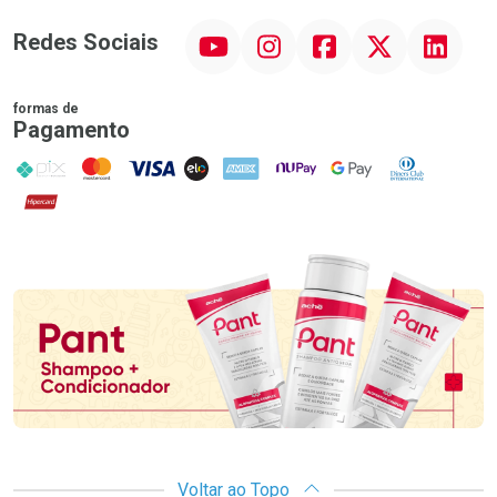
YouTube
Instagram
Facebook
Twitter
Linkedin
Redes Sociais
formas de
Pagamento
PIX
MasterCard
VISA
ELO
AMEX
NuPay
Google Pay
Diners Club
Hipercard
Promoção em Destaque
Voltar ao Topo