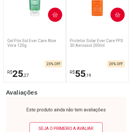
COMPRAR
COMPRAR
Gel Pós Sol Ever Care Aloe
Protetor Solar Ever Care FPS
Vera 120g
30 Aerossol 200ml
23% OFF
20% OFF
25
55
R$
R$
,27
,19
FECHAR
F
FECHAR
F
Avaliações
Laboratório
Laboratório
Por Menos
Por Menos
Este produto ainda não tem avaliações
SEJA O PRIMEIRO A AVALIAR