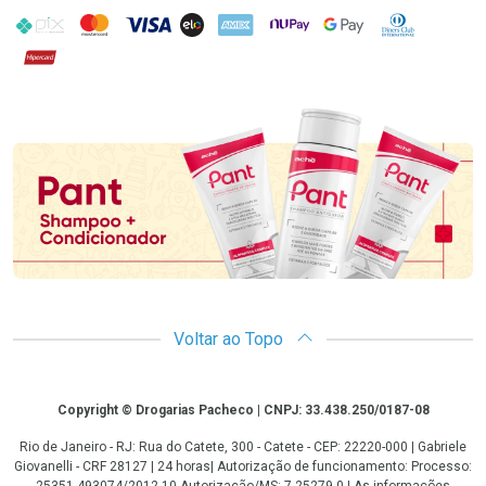
PIX
MasterCard
VISA
ELO
AMEX
NuPay
Google Pay
Diners Club
Hipercard
Promoção em Destaque
Voltar ao Topo
Copyright
Copyright © Drogarias Pacheco | CNPJ: 33.438.250/0187-08
Rio de Janeiro - RJ: Rua do Catete, 300 - Catete - CEP: 22220-000 | Gabriele
Giovanelli - CRF 28127 | 24 horas| Autorização de funcionamento: Processo:
25351.493074/2012-10 Autorização/MS: 7.25279.0 | As informações