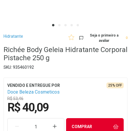
Breadcrumb
Seja o primeiro a
Hidratante
0
avaliar
Richée Body Geleia Hidratante Corporal
Pistache 250 g
935460192
25% OFF
Doce Beleza Cosmeticos
R$ 53,46
R$ 40,09
REMOVER UMA UNIDADE
AUMENTAR UMA UNIDADE
COMPRAR