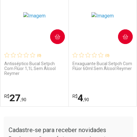
COMPRAR
COMPRAR
(0)
(0)
Antisséptico Bucal Setpch
Enxaguante Bucal Setpch Com
Com Flúor 1,1L Sem Álcool
Flúor 60ml Sem Álcool Reymer
Reymer
27
4
R$
R$
,90
,90
FECHAR
FECHAR
F
F
Tudo sobre a Drogarias Pacheco
Cadastre-se para receber novidades
Laboratório
Por Menos
Laboratório
Por Menos