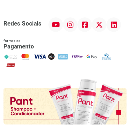
YouTube
Instagram
Facebook
Twitter
Linkedin
Redes Sociais
formas de
Pagamento
PIX
MasterCard
VISA
ELO
AMEX
NuPay
Google Pay
Diners Club
Hipercard
Promoção em Destaque