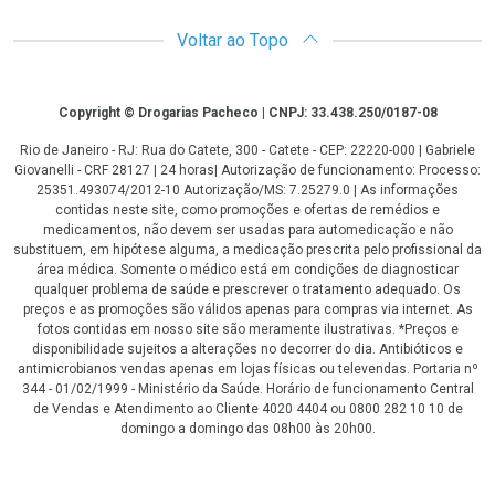
Voltar ao Topo
Copyright
Copyright © Drogarias Pacheco | CNPJ: 33.438.250/0187-08
Rio de Janeiro - RJ: Rua do Catete, 300 - Catete - CEP: 22220-000 | Gabriele
Giovanelli - CRF 28127 | 24 horas| Autorização de funcionamento: Processo:
25351.493074/2012-10 Autorização/MS: 7.25279.0 | As informações
contidas neste site, como promoções e ofertas de remédios e
medicamentos, não devem ser usadas para automedicação e não
substituem, em hipótese alguma, a medicação prescrita pelo profissional da
área médica. Somente o médico está em condições de diagnosticar
qualquer problema de saúde e prescrever o tratamento adequado. Os
preços e as promoções são válidos apenas para compras via internet. As
fotos contidas em nosso site são meramente ilustrativas. *Preços e
disponibilidade sujeitos a alterações no decorrer do dia. Antibióticos e
antimicrobianos vendas apenas em lojas físicas ou televendas. Portaria nº
344 - 01/02/1999 - Ministério da Saúde. Horário de funcionamento Central
de Vendas e Atendimento ao Cliente 4020 4404 ou 0800 282 10 10 de
domingo a domingo das 08h00 às 20h00.
LGPD Aceite os Cookies