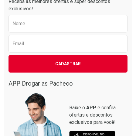
Receba as melhores ofertas e super descontos
exclusivos!
Preencha o formulário abaixo para receber 
Nome
Email
CADASTRAR
Ativar Desconto
Ativar Desconto
Comprar sem Desconto
Comprar sem Desconto
APP Drogarias Pacheco
Comprar sem Desconto
Comprar sem Desconto
Por R$ 27,90/cada
Por R$ 4,90/cada
Por R$ 27,90/cada
Por R$ 4,90/cada
Baixe o
APP
e confira
ofertas e descontos
exclusivos para você!