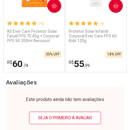
COMPRAR
COMPRAR
(16)
(4)
Kit Ever Care Protetor Solar
Protetor Solar Infantil
Facial FPS 70 40g + Corporal
Corporal Ever Care FPS 60
FPS 50 200ml Aerossol
Kids 120g
35% OFF
18% OFF
60
55
R$
R$
,74
,99
FECHAR
F
FECHAR
F
Avaliações
Laboratório
Laboratório
Por Menos
Por Menos
Este produto ainda não tem avaliações
SEJA O PRIMEIRO A AVALIAR