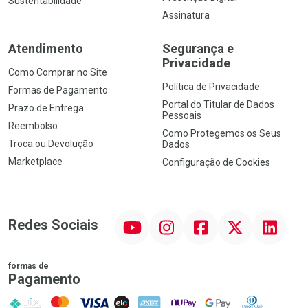
Sustentabilidade
Assinatura
Atendimento
Segurança e
Privacidade
Como Comprar no Site
Política de Privacidade
Formas de Pagamento
Portal do Titular de Dados
Prazo de Entrega
Pessoais
Reembolso
Como Protegemos os Seus
Troca ou Devolução
Dados
Marketplace
Configuração de Cookies
YouTube
Instagram
Facebook
Twitter
Linkedin
Redes Sociais
formas de
Pagamento
PIX
MasterCard
VISA
ELO
AMEX
NuPay
Google Pay
Diners Club