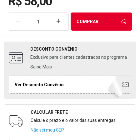
R$ 58,00
REMOVER UMA UNIDADE
AUMENTAR UMA UNIDADE
COMPRAR
DESCONTO
CONVÊNIO
Exclusivo para clientes cadastrados no programa
Saiba Mais
Ver Desconto Convênio
CALCULAR FRETE
Formulário para Calcular o Frete
Calcule o prazo e o valor das suas entregas
Não sei meu CEP