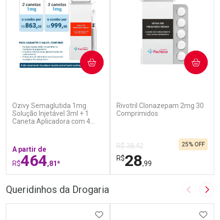
COMPRAR
COMPRAR
(5)
(1)
Ozivy Semaglutida 1mg
Rivotril Clonazepam 2mg 30
Solução Injetável 3ml + 1
Comprimidos
Caneta Aplicadora com 4
Agulhas
25% OFF
R$ 38,42
A partir de
464
28
R$
R$
,81*
,99
FECHAR
F
FECHAR
F
Queridinhos da Drogaria
Imagem A
Pró
Laboratório
Laboratório
Por Menos
ADICIONAR AOS FAVORITOS
Por Menos
ADIC