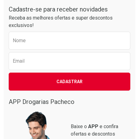
Tudo sobre a Drogarias Pacheco
Laboratório
Laboratório
Por Menos
Por Menos
Cadastre-se para receber novidades
Receba as melhores ofertas e super descontos
exclusivos!
Preencha o formulário abaixo para receber 
Nome
Email
CADASTRAR
Ativar Desconto
Ativar Desconto
Comprar sem Desconto
Comprar sem Desconto
Por R$ 55,99/cada
Por R$ 41,27/cada
APP Drogarias Pacheco
Comprar sem Desconto
Comprar sem Desconto
Por R$ 55,99/cada
Por R$ 41,27/cada
Baixe o
APP
e confira
ofertas e descontos