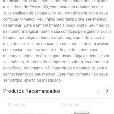
Produtos Recomendados
Imagem A
Pró
Patrocinado
Patrocinado