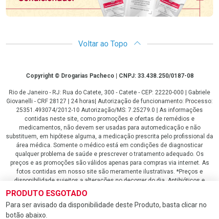
Voltar ao Topo
Copyright
Copyright © Drogarias Pacheco | CNPJ: 33.438.250/0187-08
Rio de Janeiro - RJ: Rua do Catete, 300 - Catete - CEP: 22220-000 | Gabriele
Giovanelli - CRF 28127 | 24 horas| Autorização de funcionamento: Processo:
25351.493074/2012-10 Autorização/MS: 7.25279.0 | As informações
contidas neste site, como promoções e ofertas de remédios e
medicamentos, não devem ser usadas para automedicação e não
substituem, em hipótese alguma, a medicação prescrita pelo profissional da
área médica. Somente o médico está em condições de diagnosticar
qualquer problema de saúde e prescrever o tratamento adequado. Os
preços e as promoções são válidos apenas para compras via internet. As
fotos contidas em nosso site são meramente ilustrativas. *Preços e
disponibilidade sujeitos a alterações no decorrer do dia. Antibióticos e
antimicrobianos vendas apenas em lojas físicas ou televendas. Portaria nº
PRODUTO ESGOTADO
344 - 01/02/1999 - Ministério da Saúde. Horário de funcionamento Central
Para ser avisado da disponibilidade deste Produto, basta clicar no
de Vendas e Atendimento ao Cliente 4020 4404 ou 0800 282 10 10 de
botão abaixo.
domingo a domingo das 08h00 às 20h00.