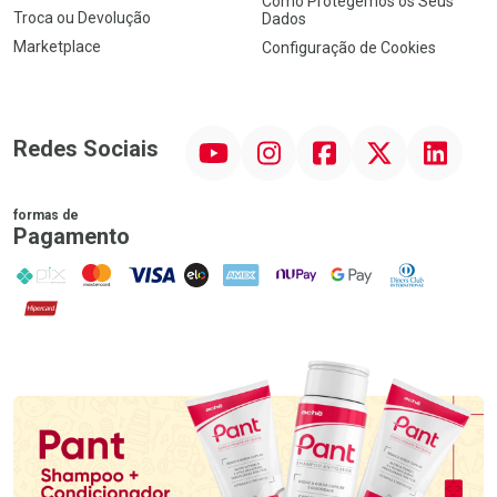
Como Protegemos os Seus
Troca ou Devolução
Dados
Marketplace
Configuração de Cookies
YouTube
Instagram
Facebook
Twitter
Linkedin
Redes Sociais
formas de
Pagamento
PIX
MasterCard
VISA
ELO
AMEX
NuPay
Google Pay
Diners Club
Hipercard
Promoção em Destaque