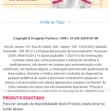
Voltar ao Topo
Copyright
Copyright © Drogarias Pacheco | CNPJ: 33.438.250/0187-08
Rio de Janeiro - RJ: Rua do Catete, 300 - Catete - CEP: 22220-000 | Gabriele
Giovanelli - CRF 28127 | 24 horas| Autorização de funcionamento: Processo:
25351.493074/2012-10 Autorização/MS: 7.25279.0 | As informações
contidas neste site, como promoções e ofertas de remédios e
medicamentos, não devem ser usadas para automedicação e não
substituem, em hipótese alguma, a medicação prescrita pelo profissional da
área médica. Somente o médico está em condições de diagnosticar
qualquer problema de saúde e prescrever o tratamento adequado. Os
preços e as promoções são válidos apenas para compras via internet. As
fotos contidas em nosso site são meramente ilustrativas. *Preços e
disponibilidade sujeitos a alterações no decorrer do dia. Antibióticos e
antimicrobianos vendas apenas em lojas físicas ou televendas. Portaria nº
PRODUTO ESGOTADO
344 - 01/02/1999 - Ministério da Saúde. Horário de funcionamento Central
Para ser avisado da disponibilidade deste Produto, basta clicar no
de Vendas e Atendimento ao Cliente 4020 4404 ou 0800 282 10 10 de
botão abaixo.
domingo a domingo das 08h00 às 20h00.