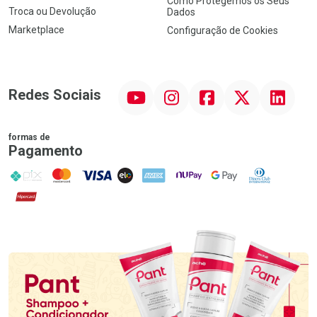
Como Protegemos os Seus
Troca ou Devolução
Dados
Marketplace
Configuração de Cookies
YouTube
Instagram
Facebook
Twitter
Linkedin
Redes Sociais
formas de
Pagamento
PIX
MasterCard
VISA
ELO
AMEX
NuPay
Google Pay
Diners Club
Hipercard
Promoção em Destaque