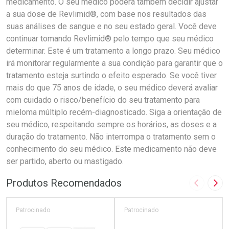
Produtos Recomendados
Imagem A
Pró
Patrocinado
Patrocinado