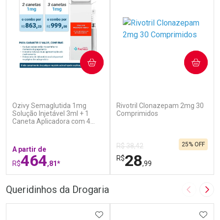
COMPRAR
COMPRAR
(6)
(1)
Ozivy Semaglutida 1mg
Rivotril Clonazepam 2mg 30
Solução Injetável 3ml + 1
Comprimidos
Caneta Aplicadora com 4
Agulhas
25% OFF
R$ 38,42
A partir de
464
28
R$
R$
,81*
,99
FECHAR
F
FECHAR
F
Queridinhos da Drogaria
Imagem A
Pró
Laboratório
Laboratório
Por Menos
ADICIONAR AOS FAVORITOS
Por Menos
ADIC