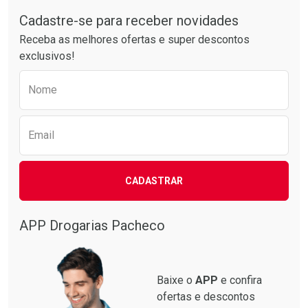
Tudo sobre a Drogarias Pacheco
Laboratório
Laboratório
Por Menos
Por Menos
Cadastre-se para receber novidades
Receba as melhores ofertas e super descontos
exclusivos!
Preencha o formulário abaixo para receber 
Nome
Email
CADASTRAR
Ativar Desconto
Ativar Desconto
Comprar sem Desconto
Comprar sem Desconto
Por R$ 34,39/cada
Por R$ 50,25/cada
APP Drogarias Pacheco
Comprar sem Desconto
Comprar sem Desconto
Por R$ 34,39/cada
Por R$ 50,25/cada
Baixe o
APP
e confira
ofertas e descontos