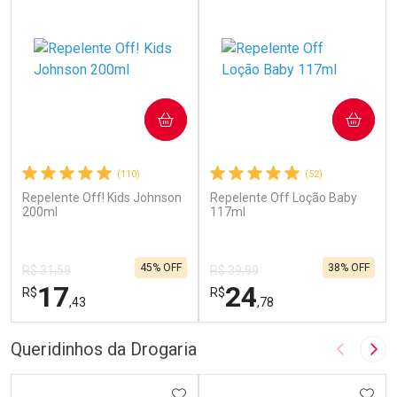
COMPRAR
COMPRAR
(110)
(52)
Repelente Off! Kids Johnson
Repelente Off Loção Baby
200ml
117ml
45% OFF
38% OFF
R$ 31,59
R$ 39,99
17
24
R$
R$
,43
,78
FECHAR
F
FECHAR
F
Queridinhos da Drogaria
Imagem A
Pró
Laboratório
Laboratório
Por Menos
ADICIONAR AOS FAVORITOS
Por Menos
ADIC