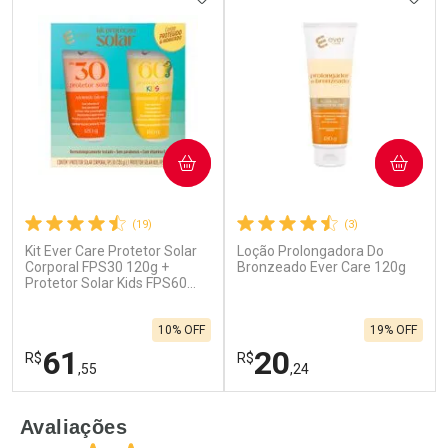
COMPRAR
COMPRAR
(19)
(3)
Kit Ever Care Protetor Solar
Loção Prolongadora Do
Ativar Desconto
Ativar Desconto
Corporal FPS30 120g +
Bronzeado Ever Care 120g
Protetor Solar Kids FPS60
Comprar sem Desconto
Comprar sem Desconto
120g
Por R$ 17,43/cada
Por R$ 24,78/cada
Comprar sem Desconto
Comprar sem Desconto
10% OFF
19% OFF
Por R$ 17,43/cada
Por R$ 24,78/cada
61
20
R$
R$
,55
,24
FECHAR
F
FECHAR
F
Avaliações