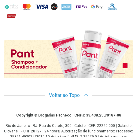
PIX
MasterCard
VISA
ELO
AMEX
NuPay
Google Pay
Diners Club
Hipercard
Promoção em Destaque
Voltar ao Topo
Copyright
Copyright © Drogarias Pacheco | CNPJ: 33.438.250/0187-08
Rio de Janeiro - RJ: Rua do Catete, 300 - Catete - CEP: 22220-000 | Gabriele
Giovanelli - CRF 28127 | 24 horas| Autorização de funcionamento: Processo:
25351.493074/2012-10 Autorização/MS: 7.25279.0 | As informações