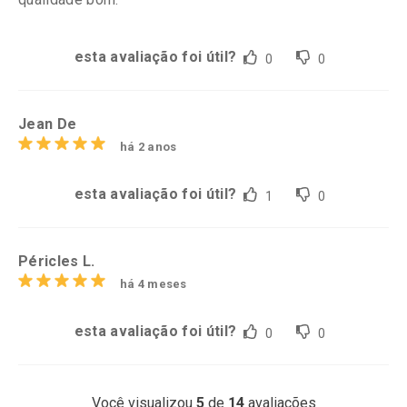
esta avaliação foi útil?
0
0
Jean De
há 2 anos
esta avaliação foi útil?
1
0
Péricles L.
há 4 meses
esta avaliação foi útil?
0
0
Você visualizou
5
de
14
avaliações