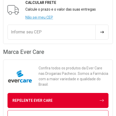
CALCULAR FRETE
Formulário para Calcular o Frete
Calcule o prazo e o valor das suas entregas
Não sei meu CEP
Informe seu CEP
CALCULA
Marca
Ever Care
Confira todos os produtos da
Ever Care
nas Drogarias Pacheco. Somos a Farmácia
com a maior variedade e qualidade do
Brasil.
REPELENTE EVER CARE