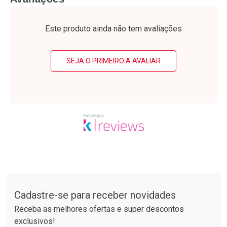
Laboratório
Laboratório
Por Menos
Por Menos
Este produto ainda não tem avaliações
SEJA O PRIMEIRO A AVALIAR
Ativar Desconto
Ativar Desconto
Comprar sem Desconto
Comprar sem Desconto
Tudo sobre a Drogarias Pacheco
Por R$ 15,19/cada
Por R$ 34,39/cada
Comprar sem Desconto
Comprar sem Desconto
Por R$ 15,19/cada
Por R$ 34,39/cada
Cadastre-se para receber novidades
Receba as melhores ofertas e super descontos
exclusivos!