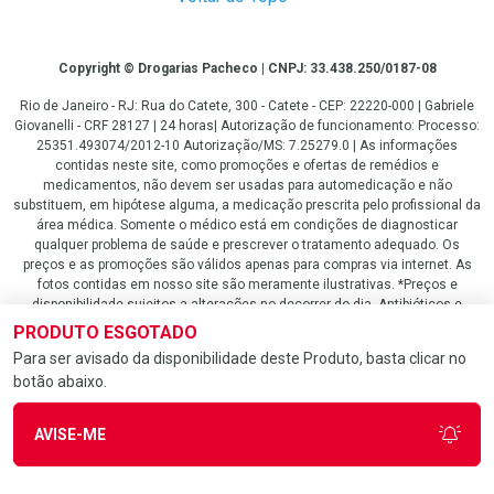
Copyright
Copyright © Drogarias Pacheco | CNPJ: 33.438.250/0187-08
Rio de Janeiro - RJ: Rua do Catete, 300 - Catete - CEP: 22220-000 | Gabriele
Giovanelli - CRF 28127 | 24 horas| Autorização de funcionamento: Processo:
25351.493074/2012-10 Autorização/MS: 7.25279.0 | As informações
contidas neste site, como promoções e ofertas de remédios e
medicamentos, não devem ser usadas para automedicação e não
substituem, em hipótese alguma, a medicação prescrita pelo profissional da
área médica. Somente o médico está em condições de diagnosticar
qualquer problema de saúde e prescrever o tratamento adequado. Os
preços e as promoções são válidos apenas para compras via internet. As
fotos contidas em nosso site são meramente ilustrativas. *Preços e
disponibilidade sujeitos a alterações no decorrer do dia. Antibióticos e
antimicrobianos vendas apenas em lojas físicas ou televendas. Portaria nº
PRODUTO ESGOTADO
344 - 01/02/1999 - Ministério da Saúde. Horário de funcionamento Central
Para ser avisado da disponibilidade deste Produto, basta clicar no
de Vendas e Atendimento ao Cliente 4020 4404 ou 0800 282 10 10 de
botão abaixo.
domingo a domingo das 08h00 às 20h00.
LGPD Aceite os Cookies
AVISE-ME