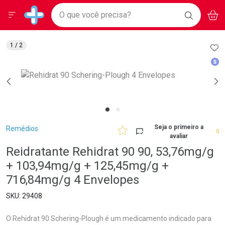
Drogarias Pacheco
Menu
Aces
Ir direto para a home
O que você precisa?
BAIXE
V
i
Baixe nosso APP e aproveite Ofertas Exclusivas!
BUSCAR
O APP
Navegue pela página
Ir direto para o conteúdo
Faça a sua busca
Ir direto para a busca
Ir direto para a conta
AD
1
/ 2
Ir direto para a ajuda
Med
Ir direto para a notificações
Ir direto para o carrinho
Ir direto para o menu
Breadcrumb
Seja o primeiro a
Remédios
0
avaliar
Reidratante Rehidrat 90 90, 53,76mg/g
+ 103,94mg/g + 125,45mg/g +
716,84mg/g 4 Envelopes
29408
O Rehidrat 90 Schering-Plough é um medicamento indicado para