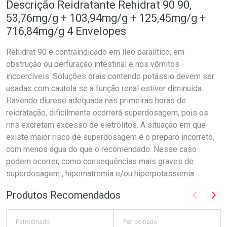
Descrição Reidratante Rehidrat 90 90,
53,76mg/g + 103,94mg/g + 125,45mg/g +
716,84mg/g 4 Envelopes
Rehidrat 90 é contraindicado em íleo paralítico, em
obstrução ou perfuração intestinal e nos vômitos
incoercíveis. Soluções orais contendo potássio devem ser
usadas com cautela se a função renal estiver diminuída.
Havendo diurese adequada nas primeiras horas de
reidratação, dificilmente ocorrerá superdosagem, pois os
rins excretam excesso de eletrólitos. A situação em que
existe maior risco de superdosagem é o preparo incorreto,
com menos água do que o recomendado. Nesse caso
podem ocorrer, como consequências mais graves de
superdosagem , hipernatremia e/ou hiperpotassemia.
Produtos Recomendados
Imagem A
Pró
Patrocinado
Patrocinado