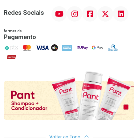
YouTube
Instagram
Facebook
Twitter
Linkedin
Redes Sociais
formas de
Pagamento
PIX
MasterCard
VISA
ELO
AMEX
NuPay
Google Pay
Diners Club
Hipercard
Promoção em Destaque
Voltar ao Topo