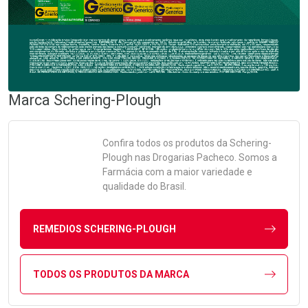
Marca
Schering-Plough
Confira todos os produtos da
Schering-
Plough
nas Drogarias Pacheco. Somos a
Farmácia com a maior variedade e
qualidade do Brasil.
REMEDIOS SCHERING-PLOUGH
TODOS OS PRODUTOS DA MARCA