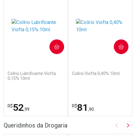
COMPRAR
COMPRAR
(110)
(142)
Colírio Lubrificante Viofta
Colírio Viofta 0,40% 10ml
0,15% 10ml
52
81
R$
R$
,99
,90
FECHAR
F
FECHAR
F
Queridinhos da Drogaria
Imagem A
Pró