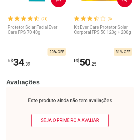
(71)
(3)
Protetor Solar Facial Ever
Kit Ever Care Protetor Solar
Care FPS 70 40g
Corporal FPS 50 120g + 200g
20% OFF
31% OFF
34
50
R$
R$
,39
,25
FECHAR
F
FECHAR
F
Avaliações
Laboratório
Laboratório
Por Menos
Por Menos
Este produto ainda não tem avaliações
SEJA O PRIMEIRO A AVALIAR