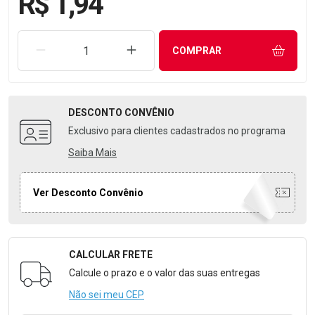
R$ 1,94
REMOVER UMA UNIDADE
AUMENTAR UMA UNIDADE
COMPRAR
DESCONTO
CONVÊNIO
Exclusivo para clientes cadastrados no programa
Saiba Mais
Ver Desconto Convênio
CALCULAR FRETE
Formulário para Calcular o Frete
Calcule o prazo e o valor das suas entregas
Não sei meu CEP