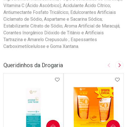
Vitamina C (Ácido Ascórbico); Acidulante Ácido Cítrico;
Antiumectante Fosfato Tricálcico; Edulcorantes Artificiais
Ciclamato de Sódio, Aspartame e Sacarina Sódica;
Estabilizante Citrato de Sódio; Aroma Artificial de Maracujá;
Corantes Inorgânico Dióxido de Titânio e Artificiais
Tartrazina e Amarelo Crepusculo ; Espessantes
Carboximetilcelulose e Goma Xantana.
Queridinhos da Drogaria
Imagem A
Pró
ADICIONAR AOS FAVORITOS
ADIC
COMPRAR
COMPRAR