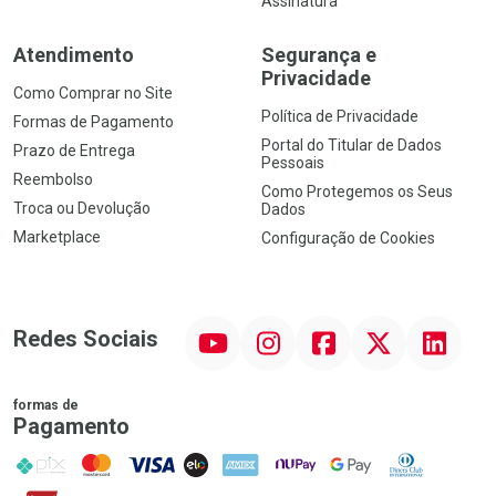
Assinatura
Atendimento
Segurança e
Privacidade
Como Comprar no Site
Política de Privacidade
Formas de Pagamento
Portal do Titular de Dados
Prazo de Entrega
Pessoais
Reembolso
Como Protegemos os Seus
Troca ou Devolução
Dados
Marketplace
Configuração de Cookies
YouTube
Instagram
Facebook
Twitter
Linkedin
Redes Sociais
formas de
Pagamento
PIX
MasterCard
VISA
ELO
AMEX
NuPay
Google Pay
Diners Club
Hipercard