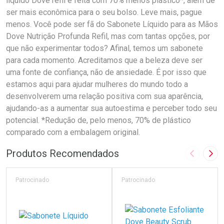
líquido Dove refil é feita com 70% menos plástico*, além de
ser mais econômica para o seu bolso. Leve mais, pague
menos. Você pode ser fã do Sabonete Líquido para as Mãos
Dove Nutrição Profunda Refil, mas com tantas opções, por
que não experimentar todos? Afinal, temos um sabonete
para cada momento. Acreditamos que a beleza deve ser
uma fonte de confiança, não de ansiedade. É por isso que
estamos aqui para ajudar mulheres do mundo todo a
desenvolverem uma relação positiva com sua aparência,
ajudando-as a aumentar sua autoestima e perceber todo seu
potencial. *Redução de, pelo menos, 70% de plástico
comparado com a embalagem original.
Produtos Recomendados
Imagem A
Pró
Patrocinado
Patrocinado