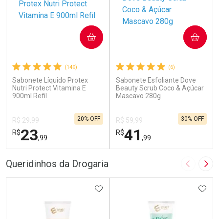
COMPRAR
COMPRAR
(149)
(6)
Sabonete Líquido Protex
Sabonete Esfoliante Dove
Nutri Protect Vitamina E
Beauty Scrub Coco & Açúcar
900ml Refil
Mascavo 280g
20% OFF
30% OFF
R$ 29,99
R$ 59,99
23
41
R$
R$
,99
,99
FECHAR
F
FECHAR
F
Queridinhos da Drogaria
Imagem A
Pró
Laboratório
Laboratório
Por Menos
ADICIONAR AOS FAVORITOS
Por Menos
ADIC