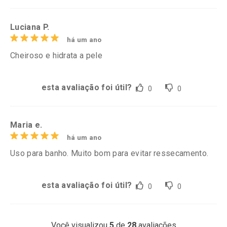
Luciana P.
há um ano
Cheiroso e hidrata a pele
esta avaliação foi útil?
0
0
Maria e.
há um ano
Uso para banho. Muito bom para evitar ressecamento.
esta avaliação foi útil?
0
0
Você visualizou
5
de
28
avaliações