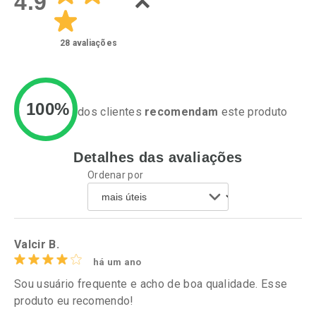
4.9
28
avaliações
100%
dos clientes
recomendam
este produto
Detalhes das avaliações
Ativar Desconto
Ativar Desconto
Ordenar por
Comprar sem Desconto
Comprar sem Desconto
Por R$ 20,24/cada
Por R$ 25,27/cada
Comprar sem Desconto
Comprar sem Desconto
Por R$ 20,24/cada
Por R$ 25,27/cada
Valcir B.
há um ano
Sou usuário frequente e acho de boa qualidade. Esse
produto eu recomendo!