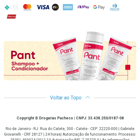
PIX
MasterCard
VISA
ELO
AMEX
NuPay
Google Pay
Diners Club
Hipercard
Promoção em Destaque
Voltar ao Topo
Copyright
Copyright © Drogarias Pacheco | CNPJ: 33.438.250/0187-08
Rio de Janeiro - RJ: Rua do Catete, 300 - Catete - CEP: 22220-000 | Gabriele
Giovanelli - CRF 28127 | 24 horas| Autorização de funcionamento: Processo:
25351.493074/2012-10 Autorização/MS: 7.25279.0 | As informações