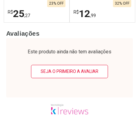
23% OFF
32% OFF
25
12
R$
R$
,27
,99
FECHAR
F
FECHAR
F
Avaliações
Laboratório
Laboratório
Por Menos
Por Menos
Este produto ainda não tem avaliações
SEJA O PRIMEIRO A AVALIAR
Ativar Desconto
Ativar Desconto
Comprar sem Desconto
Comprar sem Desconto