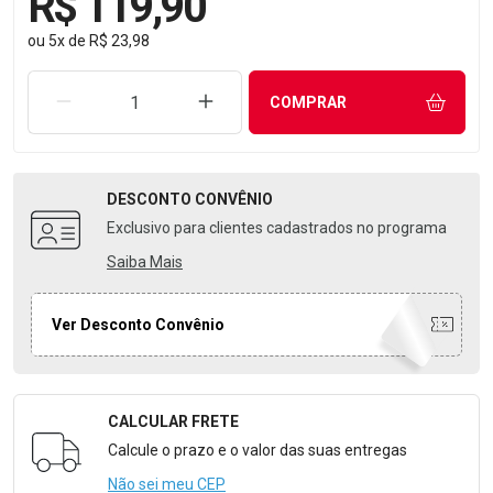
R$ 119,90
ou
5
x
de
R$ 23,98
REMOVER UMA UNIDADE
AUMENTAR UMA UNIDADE
COMPRAR
DESCONTO
CONVÊNIO
Exclusivo para clientes cadastrados no programa
Saiba Mais
Ver Desconto Convênio
CALCULAR FRETE
Formulário para Calcular o Frete
Calcule o prazo e o valor das suas entregas
Não sei meu CEP