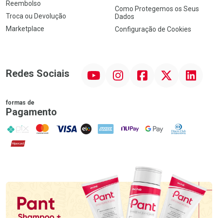
Reembolso
Como Protegemos os Seus
Troca ou Devolução
Dados
Marketplace
Configuração de Cookies
YouTube
Instagram
Facebook
Twitter
Linkedin
Redes Sociais
formas de
Pagamento
PIX
MasterCard
VISA
ELO
AMEX
NuPay
Google Pay
Diners Club
Hipercard
Promoção em Destaque