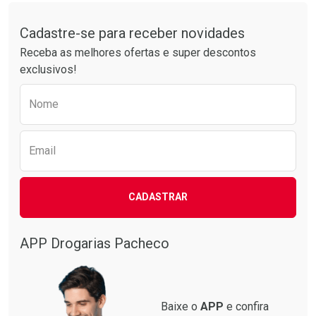
Tudo sobre a Drogarias Pacheco
Por R$ 25,27/cada
Por R$ 12,99/cada
Comprar sem Desconto
Comprar sem Desconto
Por R$ 25,27/cada
Por R$ 12,99/cada
Cadastre-se para receber novidades
Receba as melhores ofertas e super descontos
exclusivos!
Preencha o formulário abaixo para receber 
Nome
Email
CADASTRAR
APP Drogarias Pacheco
Baixe o
APP
e confira