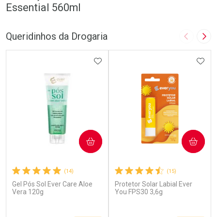
Essential 560ml
Queridinhos da Drogaria
Imagem A
Pró
ADICIONAR AOS FAVORITOS
ADIC
COMPRAR
COMPRAR
(14)
(15)
Gel Pós Sol Ever Care Aloe
Protetor Solar Labial Ever
Vera 120g
You FPS30 3,6g