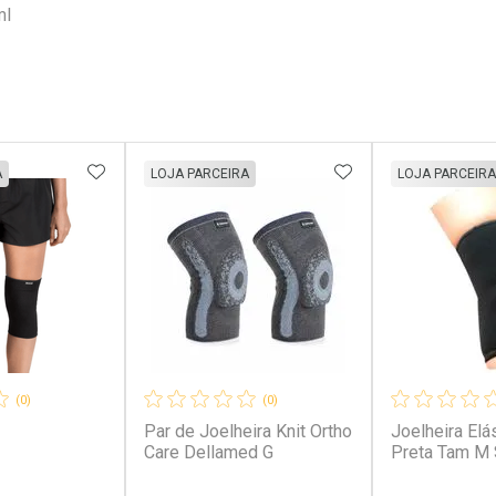
ml
FAVORITOS
ADICIONAR AOS FAVORITOS
ADICIONAR AOS 
A
LOJA PARCEIRA
LOJA PARCEIRA
(0)
(0)
Par de Joelheira Knit Ortho
Joelheira Elá
Care Dellamed G
Preta Tam M 