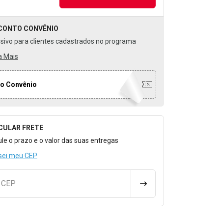
CONTO
CONVÊNIO
usivo para clientes cadastrados no programa
a Mais
o Convênio
CULAR FRETE
o para Calcular o Frete
ule o prazo e o valor das suas entregas
sei meu CEP
u CEP
CALCULAR FRETE