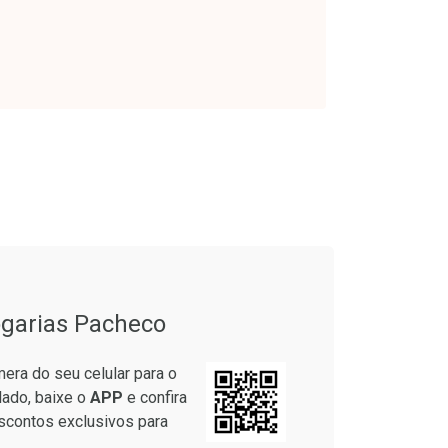
onto
Ativar Desconto
em Desconto
Comprar sem Desconto
em Desconto
Comprar sem Desconto
7/cada
Por R$ 49,89/cada
7/cada
Por R$ 49,89/cada
garias Pacheco
era do seu celular para o
lado, baixe o
APP
e confira
scontos exclusivos para