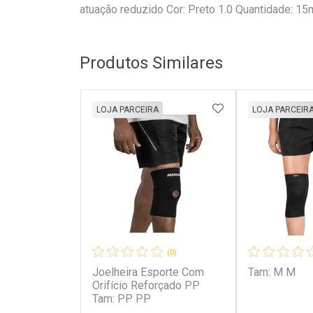
atuação reduzido Cor: Preto 1.0 Quantidade: 15
Produtos Similares
ADICIONAR AOS 
LOJA PARCEIRA
LOJA PARCEIR
(0)
Joelheira Esporte Com
Tam: M M
Orifício Reforçado PP
Tam: PP PP