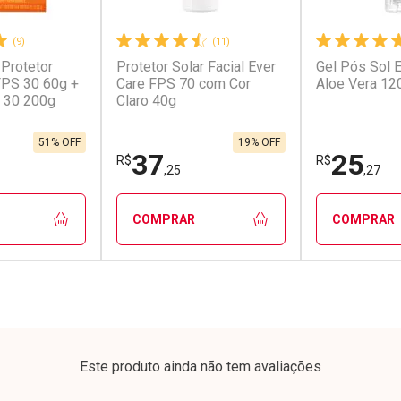
(9)
(11)
 Protetor
Protetor Solar Facial Ever
Gel Pós Sol 
conto
Ativar Desconto
Ativar Desc
 FPS 30 60g +
Care FPS 70 com Cor
Aloe Vera 12
 30 200g
Claro 40g
em Desconto
Comprar sem Desconto
Comprar s
em Desconto
Comprar sem Desconto
Comprar s
0/cada
Por R$ 458,00/cada
Por R$ 36,9
0/cada
Por R$ 458,00/cada
Por R$ 36,9
51% OFF
19% OFF
37
25
R$
R$
,25
,27
COMPRAR
COMPRAR
FECHAR
FECHAR
FECHAR
FECHAR
rio
Laboratório
Laborató
os
Por Menos
Por Men
Este produto ainda não tem avaliações