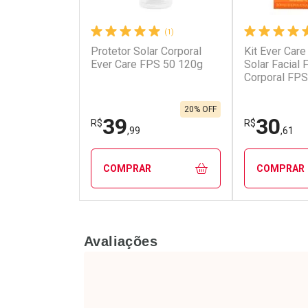
(1)
Protetor Solar Corporal
Kit Ever Care
Ativar Desconto
Ativar Des
Ever Care FPS 50 120g
Solar Facial
Corporal FPS
Comprar sem Desconto
Comprar s
Comprar sem Desconto
Comprar s
Por R$ 48,50/cada
Por R$ 51,9
Por R$ 48,50/cada
Por R$ 51,9
20% OFF
39
30
R$
R$
,99
,61
COMPRAR
COMPRAR
FECHAR
FECHAR
Avaliações
Laboratório
Laborató
Por Menos
Por Men