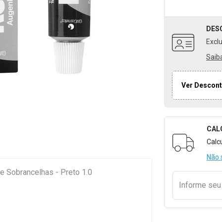
DES
Excl
Saib
Ver Descont
CAL
Formulári
Calc
Não 
s e Sobrancelhas - Preto 1.0
Informe se