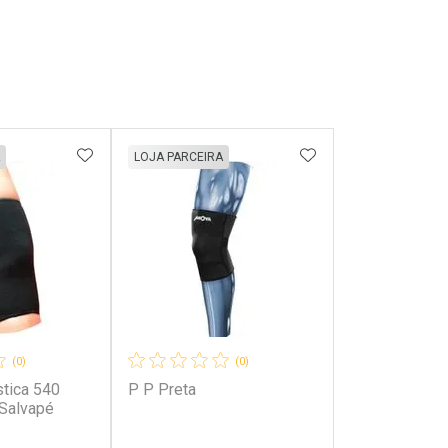
FAVORITOS
ADICIONAR AOS FAVORITOS
ADICIONAR AOS 
LOJA PARCEIRA
(0)
(0)
stica 540
P P Preta
Salvapé