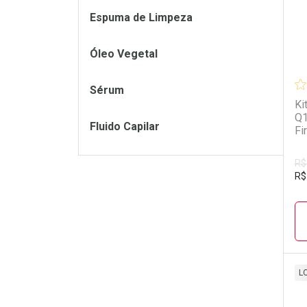
Espuma de Limpeza
Óleo Vegetal
Sérum
Ki
Q1
Fluido Capilar
Fi
R$
R$
L
L
P