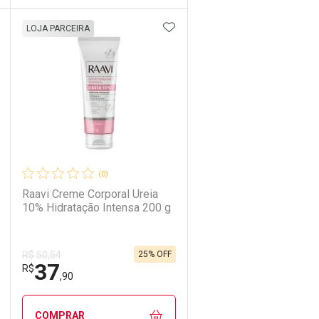
DICIONAR AOS FAVORITOS
ADICIONAR AOS FAVORIT
ECHAR
ECHAR
FECHAR
FECHAR
LOJA PARCEIRA
Laboratório
Por Menos
(0)
Raavi Creme Corporal Ureia
10% Hidratação Intensa 200 g
25% OFF
R$ 50,54
37
Ativar Desconto
R$
,90
Comprar sem Desconto
Comprar sem Desconto
COMPRAR