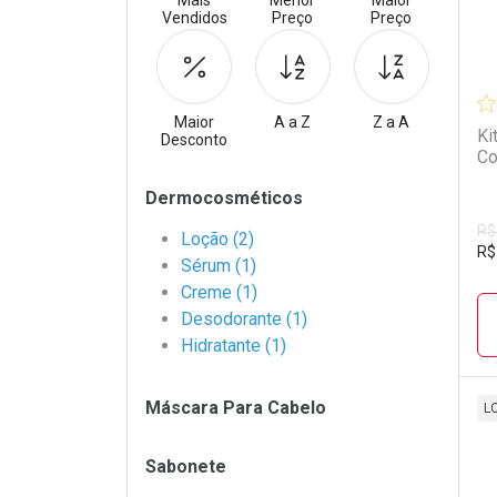
Mais
Menor
Maior
Vendidos
Preço
Preço
Maior
A a Z
Z a A
Ki
Desconto
Co
Filtros
Dermocosméticos
R$
Loção (2)
R$
Sérum (1)
Creme (1)
Desodorante (1)
Hidratante (1)
Máscara Para Cabelo
L
L
P
Sabonete