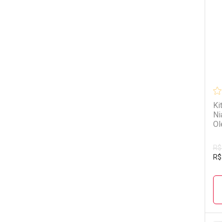
L
P
Ki
Ni
Ol
R$
R$