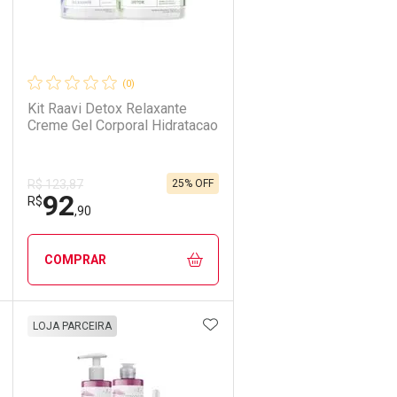
(0)
Kit Raavi Detox Relaxante
Creme Gel Corporal Hidratacao
25% OFF
R$ 123,87
92
R$
,90
COMPRAR
DICIONAR AOS FAVORITOS
ADICIONAR AOS FAVORIT
ECHAR
ECHAR
FECHAR
FECHAR
LOJA PARCEIRA
Laboratório
Por Menos