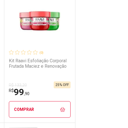
Laboratório
Por Menos
(0)
Kit Raavi Esfoliação Corporal
Frutada Maciez e Renovação
25% OFF
R$ 133,20
99
Ativar Desconto
R$
,90
Comprar sem Desconto
Comprar sem Desconto
COMPRAR
Por R$ 112,90/cada
Por R$ 112,90/cada