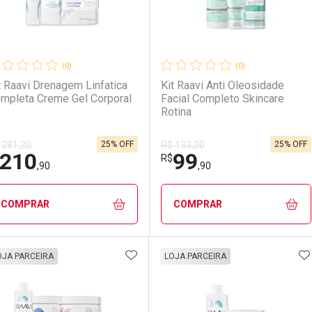
(0)
(0)
t Raavi Drenagem Linfatica
Kit Raavi Anti Oleosidade
mpleta Creme Gel Corporal
Facial Completo Skincare
Rotina
25% OFF
25% OFF
 281,20
R$ 133,20
210
99
R$
,90
,90
COMPRAR
COMPRAR
ADICIONAR AOS FAVORITOS
A
FECHAR
FECHAR
F
F
OJA PARCEIRA
LOJA PARCEIRA
aboratório
or Menos
Laboratório
Por Menos