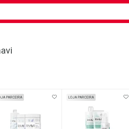
busca
isa?
avi
ateleira
ADICIONAR AOS FAVORITOS
A
OJA PARCEIRA
LOJA PARCEIRA