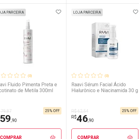
ADICIONAR AOS FAVORITOS
A
FECHAR
FECHAR
F
F
OJA PARCEIRA
LOJA PARCEIRA
aboratório
or Menos
Laboratório
Por Menos
(0)
(0)
avi Fluido Pimenta Preta e
Raavi Sérum Facial Ácido
cotinato de Metila 300ml
Hialurônico e Niacinamida 30 g
25% OFF
25% OFF
 79,87
R$ 62,54
59
46
Ativar Desconto
Ativar Desconto
R$
,90
,90
Comprar sem Desconto
Comprar sem Desconto
Comprar sem Desconto
Comprar sem Desconto
COMPRAR
COMPRAR