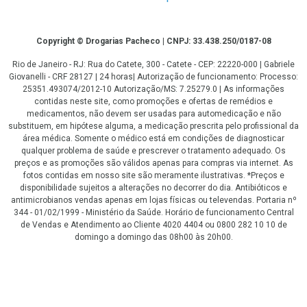
Copyright
Copyright © Drogarias Pacheco | CNPJ: 33.438.250/0187-08
Rio de Janeiro - RJ: Rua do Catete, 300 - Catete - CEP: 22220-000 | Gabriele
Giovanelli - CRF 28127 | 24 horas| Autorização de funcionamento: Processo:
25351.493074/2012-10 Autorização/MS: 7.25279.0 | As informações
contidas neste site, como promoções e ofertas de remédios e
medicamentos, não devem ser usadas para automedicação e não
substituem, em hipótese alguma, a medicação prescrita pelo profissional da
área médica. Somente o médico está em condições de diagnosticar
qualquer problema de saúde e prescrever o tratamento adequado. Os
preços e as promoções são válidos apenas para compras via internet. As
fotos contidas em nosso site são meramente ilustrativas. *Preços e
disponibilidade sujeitos a alterações no decorrer do dia. Antibióticos e
antimicrobianos vendas apenas em lojas físicas ou televendas. Portaria nº
344 - 01/02/1999 - Ministério da Saúde. Horário de funcionamento Central
de Vendas e Atendimento ao Cliente 4020 4404 ou 0800 282 10 10 de
domingo a domingo das 08h00 às 20h00.
LGPD Aceite os Cookies