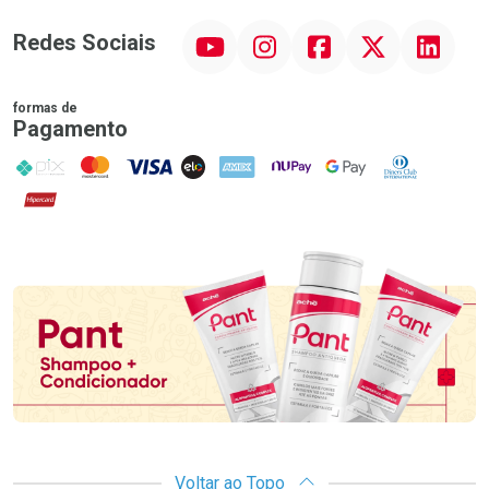
YouTube
Instagram
Facebook
Twitter
Linkedin
Redes Sociais
formas de
Pagamento
PIX
MasterCard
VISA
ELO
AMEX
NuPay
Google Pay
Diners Club
Hipercard
Promoção em Destaque
Voltar ao Topo