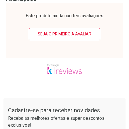
Laboratório
Laboratório
Por Menos
Por Menos
Este produto ainda não tem avaliações
SEJA O PRIMEIRO A AVALIAR
Ativar Desconto
Ativar Desconto
Comprar sem Desconto
Comprar sem Desconto
Tudo sobre a Drogarias Pacheco
Por R$ 37,25/cada
Por R$ 12,99/cada
Comprar sem Desconto
Comprar sem Desconto
Por R$ 37,25/cada
Por R$ 12,99/cada
Cadastre-se para receber novidades
Receba as melhores ofertas e super descontos
exclusivos!