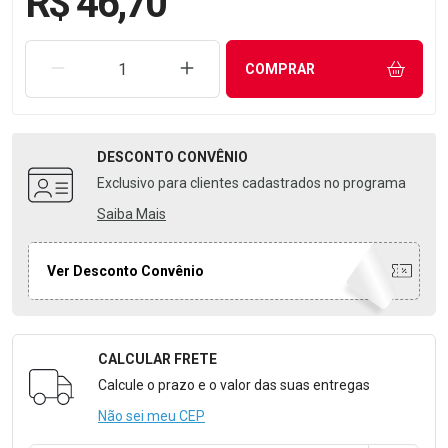
R$ 46,70
REMOVER UMA UNIDADE
AUMENTAR UMA UNIDADE
COMPRAR
DESCONTO
CONVÊNIO
Exclusivo para clientes cadastrados no programa
Saiba Mais
Ver Desconto Convênio
CALCULAR FRETE
Formulário para Calcular o Frete
Calcule o prazo e o valor das suas entregas
Não sei meu CEP