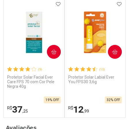
ADICIONAR AOS FAVORITOS
ADIC
COMPRAR
COMPRAR
(9)
(15)
Protetor Solar Facial Ever
Protetor Solar Labial Ever
Care FPS 70 com Cor Pele
You FPS30 3,6g
Negra 40g
19% OFF
32% OFF
37
12
R$
R$
,25
,99
FECHAR
F
FECHAR
F
Avaliações