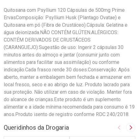
Quitosana com Psyllium 120 Cápsulas de 500mg Prime
ErvasComposição: Psyllium Husk (Plantago Ovatae) e
Quitosana em pó (Fibra de Crustáceo).Cápsula: Gelatina e
água deionizada.NÃO CONTÉM GLÚTEN.ALÉRGICOS:
CONTÉM DERIVADOS DE CRUSTÁCEOS
(CARANGUEJO).Sugestão de uso: Ingerir 2 cápsulas 30
minutos antes do almoço e jantar (consumir junto com
alimentos para facilitar sua assimilação) ou conforme
indicação.Cada frasco rende 30 doses.Conservação: Após
aberto, manter a embalagem bem fechada e armazenar em
local fresco, seco e ao abrigo de luz. Produto lacrado para
sua proteção. Não utilizar em caso de violação. Manter fora
do alcance de crianças.Este produto é um suplemento
alimentar e a idade mínima recomendada para consumo é 19
anos.Produto isento de registro conforme RDC 240/2018.
Queridinhos da Drogaria
Imagem A
Pró