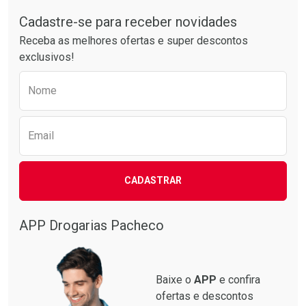
Tudo sobre a Drogarias Pacheco
Comprar sem Desconto
Comprar sem Desconto
Por R$ 76,94/cada
Por R$ 49,89/cada
Cadastre-se para receber novidades
Receba as melhores ofertas e super descontos
exclusivos!
Preencha o formulário abaixo para receber 
Nome
Email
CADASTRAR
APP Drogarias Pacheco
Baixe o
APP
e confira
ofertas e descontos