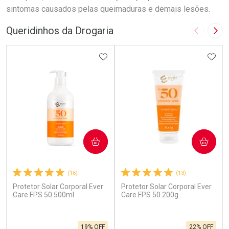
sintomas causados pelas queimaduras e demais lesões.
Queridinhos da Drogaria
Imagem A
Pró
ADICIONAR AOS FAVORITOS
ADIC
COMPRAR
COMPRAR
(16)
(13)
Protetor Solar Corporal Ever
Protetor Solar Corporal Ever
Care FPS 50 500ml
Care FPS 50 200g
19% OFF
22% OFF