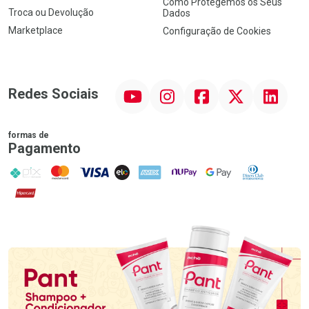
Como Protegemos os Seus
Troca ou Devolução
Dados
Marketplace
Configuração de Cookies
YouTube
Instagram
Facebook
Twitter
Linkedin
Redes Sociais
formas de
Pagamento
PIX
MasterCard
VISA
ELO
AMEX
NuPay
Google Pay
Diners Club
Hipercard
Promoção em Destaque