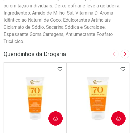
ou em taças individuais. Deixe esfriar e leve a geladeira.
Ingredientes: Amido de Milho; Sal; Vitamina D; Aroma
Idêntico ao Natural de Coco; Edulcorantes Artificiais
Ciclamato de Sódio, Sacarina Sódica e Sucralose;
Espessante Goma Carragena; Antiumectante Fosfato
Tricálcico.
Queridinhos da Drogaria
Imagem A
Pró
ADICIONAR AOS FAVORITOS
ADIC
COMPRAR
COMPRAR