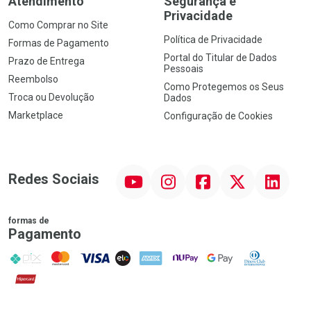
Atendimento
Segurança e
Privacidade
Como Comprar no Site
Política de Privacidade
Formas de Pagamento
Portal do Titular de Dados
Prazo de Entrega
Pessoais
Reembolso
Como Protegemos os Seus
Troca ou Devolução
Dados
Marketplace
Configuração de Cookies
YouTube
Instagram
Facebook
Twitter
Linkedin
Redes Sociais
formas de
Pagamento
PIX
MasterCard
VISA
ELO
AMEX
NuPay
Google Pay
Diners Club
Hipercard