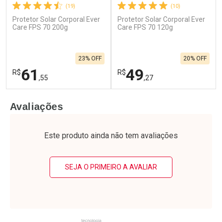
(19)
(10)
Protetor Solar Corporal Ever
Protetor Solar Corporal Ever
Care FPS 70 200g
Care FPS 70 120g
23% OFF
20% OFF
61
49
R$
R$
,55
,27
FECHAR
F
FECHAR
F
Avaliações
Laboratório
Laboratório
Por Menos
Por Menos
Este produto ainda não tem avaliações
SEJA O PRIMEIRO A AVALIAR