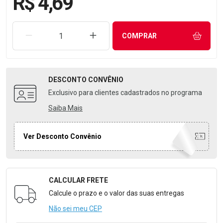
R$ 4,69
REMOVER UMA UNIDADE
AUMENTAR UMA UNIDADE
COMPRAR
DESCONTO
CONVÊNIO
Exclusivo para clientes cadastrados no programa
Saiba Mais
Ver Desconto Convênio
CALCULAR FRETE
Formulário para Calcular o Frete
Calcule o prazo e o valor das suas entregas
Não sei meu CEP