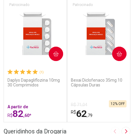
Patrocinado
Patrocinado
COMPRAR
COMPRAR
(1)
(2)
Daplys Dapagliflozina 10mg
Bexai Diclofenaco 35mg 10
30 Comprimidos
Cápsulas Duras
12% OFF
R$ 71,04
A partir de
82
62
R$
R$
,60*
,79
FECHAR
F
FECHAR
F
Queridinhos da Drogaria
Imagem A
Pró