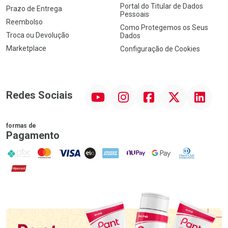
Portal do Titular de Dados
Prazo de Entrega
Pessoais
Reembolso
Como Protegemos os Seus
Troca ou Devolução
Dados
Marketplace
Configuração de Cookies
YouTube
Instagram
Facebook
Twitter
Linkedin
Redes Sociais
formas de
Pagamento
PIX
MasterCard
VISA
ELO
AMEX
NuPay
Google Pay
Diners Club
Hipercard
Promoção em Destaque