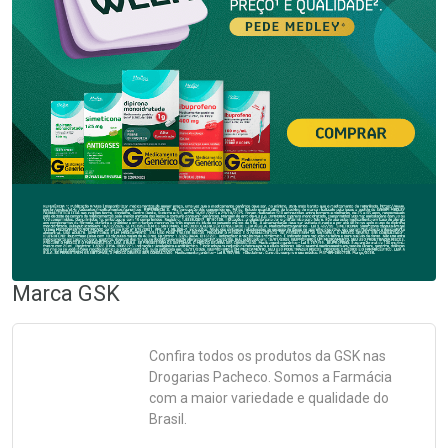
Marca
GSK
Confira todos os produtos da
GSK
nas
Drogarias Pacheco. Somos a Farmácia
com a maior variedade e qualidade do
Brasil.