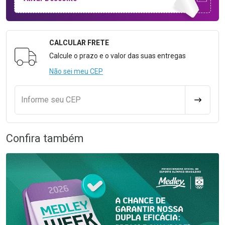
CALCULAR FRETE
Formulário para Calcular o Frete
Calcule o prazo e o valor das suas entregas
Não sei meu CEP
Informe seu CEP
CALCULA
Confira também