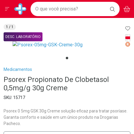
Drogarias Pacheco
Menu
Aces
Ir direto para a home
O que você precisa?
BAIXE
V
i
Baixe nosso APP e aproveite Ofertas Exclusivas!
BUSCAR
O APP
Navegue pela página
Ir direto para o conteúdo
Faça a sua busca
Ir direto para a busca
Ir direto para a conta
AD
1
/ 1
Ir direto para a ajuda
Tarj
DESC. LABORATÓRIO
Ir direto para a notificações
Med
Ir direto para o carrinho
Ir direto para o menu
Breadcrumb
Medicamentos
Psorex Propionato De Clobetasol
0,5mg/g 30g Creme
15717
Psorex 0 5mg GSK 30g Creme solução eficaz para tratar psoríase.
Garanta conforto e saúde em um único produto na Drogarias
Pacheco.