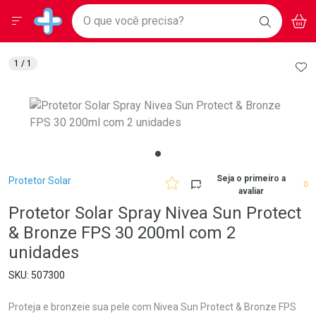
Drogarias Pacheco
Menu
Aces
Ir direto para a home
O que você precisa?
BAIXE
V
i
Baixe nosso APP e aproveite Ofertas Exclusivas!
BUSCAR
O APP
Navegue pela página
Ir direto para o conteúdo
Faça a sua busca
Ir direto para a busca
Ir direto para a conta
AD
1
/ 1
Ir direto para a ajuda
Ir direto para a notificações
Ir direto para o carrinho
Ir direto para o menu
Breadcrumb
Seja o primeiro a
Protetor Solar
0
avaliar
Protetor Solar Spray Nivea Sun Protect
& Bronze FPS 30 200ml com 2
unidades
507300
Proteja e bronzeie sua pele com Nivea Sun Protect & Bronze FPS