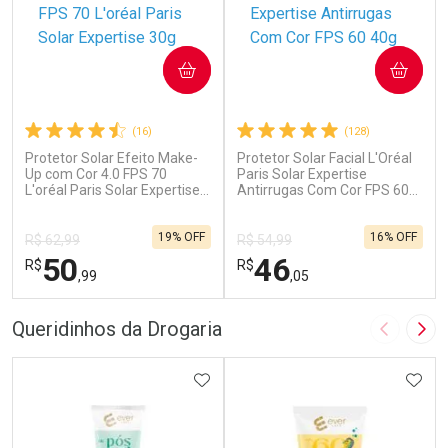
COMPRAR
COMPRAR
(16)
(128)
Protetor Solar Efeito Make-
Protetor Solar Facial L'Oréal
Up com Cor 4.0 FPS 70
Paris Solar Expertise
L'oréal Paris Solar Expertise
Antirrugas Com Cor FPS 60
30g
40g
19% OFF
16% OFF
R$ 62,99
R$ 54,99
50
46
R$
R$
,99
,05
FECHAR
F
FECHAR
F
Queridinhos da Drogaria
Imagem A
Pró
Laboratório
Laboratório
Por Menos
ADICIONAR AOS FAVORITOS
Por Menos
ADIC