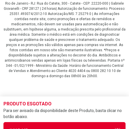
Rio de Janeiro - RJ: Rua do Catete, 300 - Catete - CEP: 22220-000 | Gabriele
Giovanelli - CRF 28127 | 24 horas| Autorização de funcionamento: Processo:
25351.493074/2012-10 Autorização/MS: 7.25279.0 | As informações
contidas neste site, como promoções e ofertas de remédios e
medicamentos, não devem ser usadas para automedicação e não
substituem, em hipótese alguma, a medicação prescrita pelo profissional da
área médica. Somente o médico está em condições de diagnosticar
qualquer problema de saúde e prescrever o tratamento adequado. Os
preços e as promoções são válidos apenas para compras via internet. As
fotos contidas em nosso site são meramente ilustrativas. *Preços e
disponibilidade sujeitos a alterações no decorrer do dia. Antibióticos e
antimicrobianos vendas apenas em lojas físicas ou televendas. Portaria nº
344 - 01/02/1999 - Ministério da Saúde. Horário de funcionamento Central
de Vendas e Atendimento ao Cliente 4020 4404 ou 0800 282 10 10 de
domingo a domingo das 08h00 às 20h00.
LGPD Aceite os Cookies
PRODUTO ESGOTADO
Para ser avisado da disponibilidade deste Produto, basta clicar no
botão abaixo.