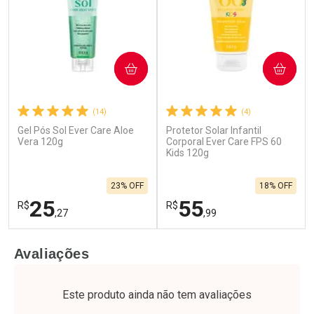
COMPRAR
COMPRAR
(14)
(4)
Gel Pós Sol Ever Care Aloe
Protetor Solar Infantil
Ativar Desconto
Ativar Desconto
Vera 120g
Corporal Ever Care FPS 60
Comprar sem Desconto
Kids 120g
Comprar sem Desconto
Por R$ 50,99/cada
Por R$ 46,05/cada
Comprar sem Desconto
Comprar sem Desconto
23% OFF
18% OFF
Por R$ 50,99/cada
Por R$ 46,05/cada
25
55
R$
R$
,27
,99
FECHAR
F
FECHAR
F
Avaliações
Laboratório
Laboratório
Por Menos
Por Menos
Este produto ainda não tem avaliações