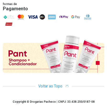
formas de
Pagamento
PIX
MasterCard
VISA
ELO
AMEX
NuPay
Google Pay
Diners Club
Hipercard
Promoção em Destaque
Voltar ao Topo
Copyright
Copyright © Drogarias Pacheco | CNPJ: 33.438.250/0187-08