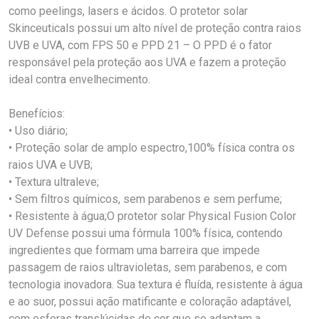
como peelings, lasers e ácidos. O protetor solar
Skinceuticals possui um alto nível de proteção contra raios
UVB e UVA, com FPS 50 e PPD 21 – O PPD é o fator
responsável pela proteção aos UVA e fazem a proteção
ideal contra envelhecimento.
Benefícios:
• Uso diário;
• Proteção solar de amplo espectro,100% física contra os
raios UVA e UVB;
• Textura ultraleve;
• Sem filtros químicos, sem parabenos e sem perfume;
• Resistente à água;O protetor solar Physical Fusion Color
UV Defense possui uma fórmula 100% física, contendo
ingredientes que formam uma barreira que impede
passagem de raios ultravioletas, sem parabenos, e com
tecnologia inovadora. Sua textura é fluída, resistente à água
e ao suor, possui ação matificante e coloração adaptável,
com esferas translúcidas de cor que se adaptam a