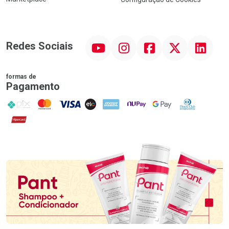
YouTube
Instagram
Facebook
Twitter
Linkedin
Redes Sociais
formas de
Pagamento
PIX
MasterCard
VISA
ELO
AMEX
NuPay
Google Pay
Diners Club
Hipercard
Promoção em Destaque