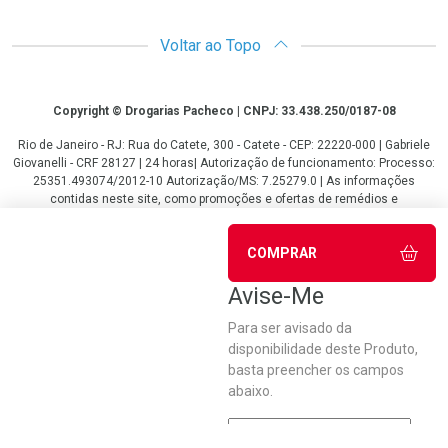
Voltar ao Topo
Copyright
Copyright © Drogarias Pacheco | CNPJ: 33.438.250/0187-08
Rio de Janeiro - RJ: Rua do Catete, 300 - Catete - CEP: 22220-000 | Gabriele
Giovanelli - CRF 28127 | 24 horas| Autorização de funcionamento: Processo:
25351.493074/2012-10 Autorização/MS: 7.25279.0 | As informações
contidas neste site, como promoções e ofertas de remédios e
medicamentos, não devem ser usadas para automedicação e não
substituem, em hipótese alguma, a medicação prescrita pelo profissional da
COMPRAR
área médica. Somente o médico está em condições de diagnosticar
qualquer problema de saúde e prescrever o tratamento adequado. Os
Avise-Me
preços e as promoções são válidos apenas para compras via internet. As
fotos contidas em nosso site são meramente ilustrativas. *Preços e
disponibilidade sujeitos a alterações no decorrer do dia. Antibióticos e
Para ser avisado da
antimicrobianos vendas apenas em lojas físicas ou televendas. Portaria nº
disponibilidade deste Produto,
344 - 01/02/1999 - Ministério da Saúde. Horário de funcionamento Central
basta preencher os campos
de Vendas e Atendimento ao Cliente 4020 4404 ou 0800 282 10 10 de
abaixo.
domingo a domingo das 08h00 às 20h00.
LGPD Aceite os Cookies