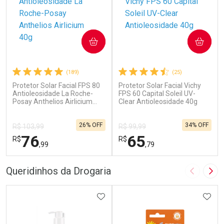
COMPRAR
COMPRAR
(189)
(25)
Protetor Solar Facial FPS 80
Protetor Solar Facial Vichy
Antioleosidade La Roche-
FPS 60 Capital Soleil UV-
Posay Anthelios Airlicium
Clear Antioleosidade 40g
40g
26% OFF
34% OFF
R$ 103,99
R$ 99,99
76
65
R$
R$
,99
,79
FECHAR
F
FECHAR
F
Queridinhos da Drogaria
Imagem A
Pró
Dermaclub
Dermaclub
Por Menos
ADICIONAR AOS FAVORITOS
Por Menos
ADIC