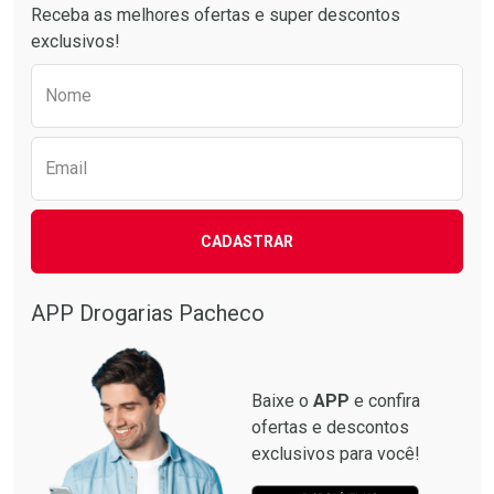
Receba as melhores ofertas e super descontos
exclusivos!
Preencha o formulário abaixo para receber 
Nome
Email
CADASTRAR
Ativar Desconto
Ativar Desconto
Comprar sem Desconto
Comprar sem Desconto
Por R$ 64,79/cada
Por R$ 15,19/cada
APP Drogarias Pacheco
Comprar sem Desconto
Comprar sem Desconto
Por R$ 64,79/cada
Por R$ 15,19/cada
Baixe o
APP
e confira
ofertas e descontos
exclusivos para você!