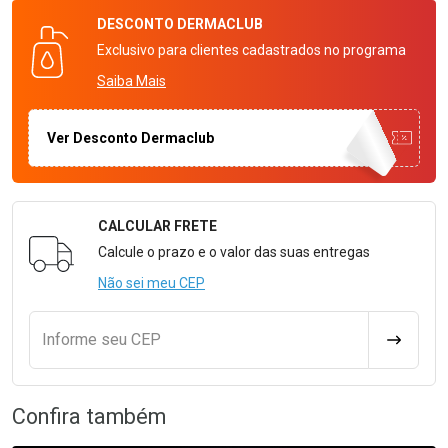
DESCONTO
DERMACLUB
Exclusivo para clientes cadastrados no programa
Saiba Mais
Ver Desconto Dermaclub
CALCULAR FRETE
Formulário para Calcular o Frete
Calcule o prazo e o valor das suas entregas
Não sei meu CEP
Informe seu CEP
CALCULA
Confira também