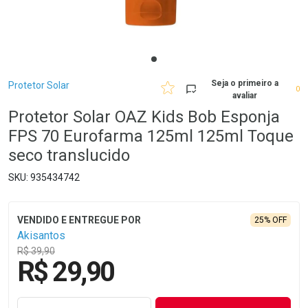
Breadcrumb
Seja o primeiro a
Protetor Solar
0
avaliar
Protetor Solar OAZ Kids Bob Esponja
FPS 70 Eurofarma 125ml 125ml Toque
seco translucido
935434742
25% OFF
Akisantos
R$ 39,90
R$ 29,90