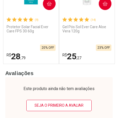
COMPRAR
COMPRAR
(9)
(14)
Protetor Solar Facial Ever
Gel Pós Sol Ever Care Aloe
Care FPS 30 60g
Vera 120g
20% OFF
23% OFF
28
25
R$
R$
,79
,27
FECHAR
F
FECHAR
F
Avaliações
Laboratório
Laboratório
Por Menos
Por Menos
Este produto ainda não tem avaliações
SEJA O PRIMEIRO A AVALIAR