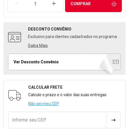
REMOVER UMA UNIDADE
AUMENTAR UMA UNIDADE
COMPRAR
DESCONTO
CONVÊNIO
Exclusivo para clientes cadastrados no programa
Saiba Mais
Ver Desconto Convênio
CALCULAR FRETE
Formulário para Calcular o Frete
Calcule o prazo e o valor das suas entregas
Não sei meu CEP
Informe seu CEP
CALCULA