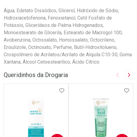
Água, Edetato Dissódico, Glicerol, Hidróxido de Sódio,
Hidroxiacetofenona, Fenoxietanol, Cetil Fosfato de
Potássio, Glicerídeos de Palma Hidrogenados,
Monoestearato de Glicerila, Estearato de Macrogol 100,
Avobenzona, Octissalato, Homossalato, Octocrileno,
Ensulizole, Octinoxato, Perfume, Butil-Hidroxitolueno,
Crospolímero de Acrilatos/Acrilato de Alquila C10-30, Goma
Xantana, Álcool Cetoestearílico, Ácido Cítrico.
Queridinhos da Drogaria
Imagem A
Pró
ADICIONAR AOS FAVORITOS
ADIC