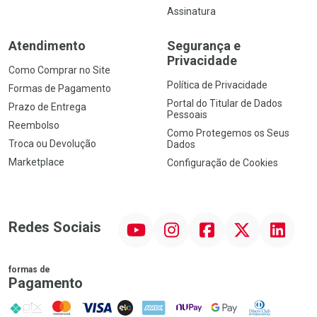
Assinatura
Atendimento
Segurança e
Privacidade
Como Comprar no Site
Política de Privacidade
Formas de Pagamento
Portal do Titular de Dados
Prazo de Entrega
Pessoais
Reembolso
Como Protegemos os Seus
Troca ou Devolução
Dados
Marketplace
Configuração de Cookies
YouTube
Instagram
Facebook
Twitter
Linkedin
Redes Sociais
formas de
Pagamento
PIX
MasterCard
VISA
ELO
AMEX
NuPay
Google Pay
Diners Club