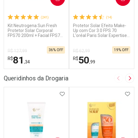
(241)
(14)
Kit Neutrogena Sun Fresh
Protetor Solar Efeito Make-
Protetor Solar Corporal
Up com Cor 3.0 FPS 70
FPS70 200ml + Facial FPS70
L'oréal Paris Solar Expertise
40g
30g
36% OFF
19% OFF
R$ 127,99
R$ 62,99
81
50
R$
R$
,34
,99
FECHAR
F
FECHAR
F
Queridinhos da Drogaria
Imagem A
Pró
Laboratório
Laboratório
Por Menos
ADICIONAR AOS FAVORITOS
Por Menos
ADIC