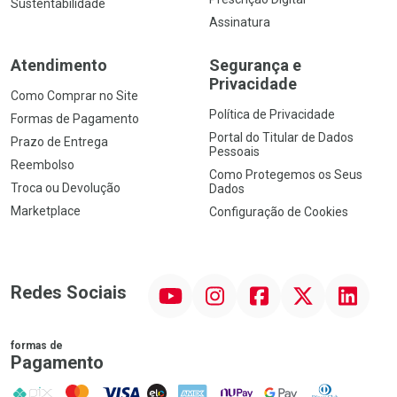
Sustentabilidade
Assinatura
Atendimento
Segurança e
Privacidade
Como Comprar no Site
Política de Privacidade
Formas de Pagamento
Portal do Titular de Dados
Prazo de Entrega
Pessoais
Reembolso
Como Protegemos os Seus
Troca ou Devolução
Dados
Marketplace
Configuração de Cookies
YouTube
Instagram
Facebook
Twitter
Linkedin
Redes Sociais
formas de
Pagamento
PIX
MasterCard
VISA
ELO
AMEX
NuPay
Google Pay
Diners Club