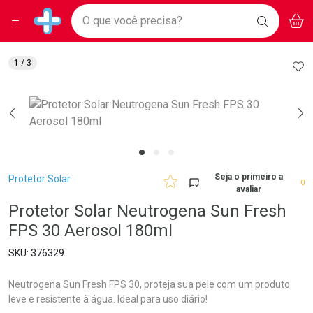
Drogarias Pacheco
Menu
Aces
Ir direto para a home
O que você precisa?
BAIXE
V
i
Baixe nosso APP e aproveite Ofertas Exclusivas!
BUSCAR
O APP
Navegue pela página
Ir direto para o conteúdo
Faça a sua busca
Ir direto para a busca
Ir direto para a conta
AD
1
/ 3
Ir direto para a ajuda
Ir direto para a notificações
Ir direto para o carrinho
Ir direto para o menu
Breadcrumb
Seja o primeiro a
Protetor Solar
0
avaliar
Protetor Solar Neutrogena Sun Fresh
FPS 30 Aerosol 180ml
376329
Neutrogena Sun Fresh FPS 30, proteja sua pele com um produto
leve e resistente à água. Ideal para uso diário!