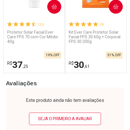
COMPRAR
COMPRAR
(21)
(9)
Protetor Solar Facial Ever
Kit Ever Care Protetor Solar
Ativar Desconto
Ativar Desconto
Care FPS 70 com Cor Médio
Facial FPS 30 60g + Corporal
40g
Comprar sem Desconto
FPS 30 200g
Comprar sem Desconto
Por R$ 81,34/cada
Por R$ 50,99/cada
Comprar sem Desconto
Comprar sem Desconto
19% OFF
51% OFF
Por R$ 81,34/cada
Por R$ 50,99/cada
37
30
R$
R$
,25
,61
FECHAR
F
FECHAR
F
Avaliações
Laboratório
Laboratório
Por Menos
Por Menos
Este produto ainda não tem avaliações
SEJA O PRIMEIRO A AVALIAR