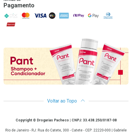
Pagamento
PIX
MasterCard
VISA
ELO
AMEX
NuPay
Google Pay
Diners Club
Hipercard
Promoção em Destaque
Voltar ao Topo
Copyright
Copyright © Drogarias Pacheco | CNPJ: 33.438.250/0187-08
Rio de Janeiro - RJ: Rua do Catete, 300 - Catete - CEP: 22220-000 | Gabriele