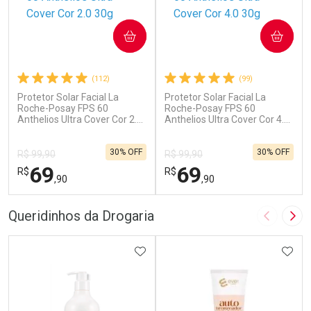
COMPRAR
COMPRAR
(112)
(99)
Protetor Solar Facial La
Protetor Solar Facial La
Roche-Posay FPS 60
Roche-Posay FPS 60
Anthelios Ultra Cover Cor 2.0
Anthelios Ultra Cover Cor 4.0
30g
30g
30% OFF
30% OFF
R$ 99,90
R$ 99,90
69
69
R$
R$
,90
,90
FECHAR
F
FECHAR
F
Queridinhos da Drogaria
Imagem A
Pró
Dermaclub
Dermaclub
Por Menos
ADICIONAR AOS FAVORITOS
Por Menos
ADIC