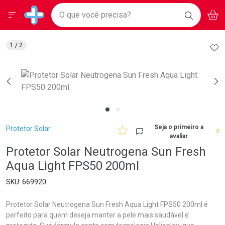
Drogarias Pacheco
Menu
Aces
Ir direto para a home
O que você precisa?
BAIXE
V
i
Baixe nosso APP e aproveite Ofertas Exclusivas!
BUSCAR
O APP
Navegue pela página
Ir direto para o conteúdo
Faça a sua busca
Ir direto para a busca
Ir direto para a conta
AD
1
/ 2
Ir direto para a ajuda
Ir direto para a notificações
Ir direto para o carrinho
Ir direto para o menu
Breadcrumb
Seja o primeiro a
Protetor Solar
0
avaliar
Protetor Solar Neutrogena Sun Fresh
Aqua Light FPS50 200ml
669920
Protetor Solar Neutrogena Sun Fresh Aqua Light FPS50 200ml é
perfeito para quem deseja manter a pele mais saudável e