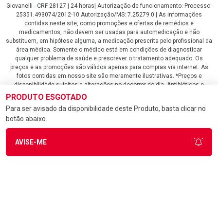
Giovanelli - CRF 28127 | 24 horas| Autorização de funcionamento: Processo:
25351.493074/2012-10 Autorização/MS: 7.25279.0 | As informações
contidas neste site, como promoções e ofertas de remédios e
medicamentos, não devem ser usadas para automedicação e não
substituem, em hipótese alguma, a medicação prescrita pelo profissional da
área médica. Somente o médico está em condições de diagnosticar
qualquer problema de saúde e prescrever o tratamento adequado. Os
preços e as promoções são válidos apenas para compras via internet. As
fotos contidas em nosso site são meramente ilustrativas. *Preços e
disponibilidade sujeitos a alterações no decorrer do dia. Antibióticos e
antimicrobianos vendas apenas em lojas físicas ou televendas. Portaria nº
PRODUTO ESGOTADO
344 - 01/02/1999 - Ministério da Saúde. Horário de funcionamento Central
Para ser avisado da disponibilidade deste Produto, basta clicar no
de Vendas e Atendimento ao Cliente 4020 4404 ou 0800 282 10 10 de
botão abaixo.
domingo a domingo das 08h00 às 20h00.
LGPD Aceite os Cookies
AVISE-ME