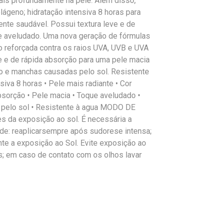
ais profundamente na pele. Além disso,
lágeno; hidratação intensiva 8 horas para
nte saudável. Possui textura leve e de
e aveludado. Uma nova geração de fórmulas
 reforçada contra os raios UVA, UVB e UVA
ve e de rápida absorção para uma pele macia
o e manchas causadas pelo sol. Resistente
nsiva 8 horas • Pele mais radiante • Cor
bsorção • Pele macia • Toque aveludado •
pelo sol • Resistente à agua MODO DE
s da exposição ao sol. É necessária a
ade: reaplicarsempre após sudorese intensa;
nte a exposição ao Sol. Evite exposição ao
os; em caso de contato com os olhos lavar