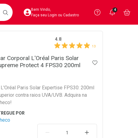
Acesse sua Conta
Precisa de 
Notific
Aces
Bem Vindo,
4
Você po
notifica
Vo
it
BUSCAR
Ver Recursos 
Faça seu Login ou Cadastro
crumb
4.8
Atendimento ao 
13
Central de Ajud
ar Corporal L'Oréal Paris Solar
ADICIONAR AOS 
Supreme Protect 4 FPS30 200ml
Televendas
4020-4404
 L'Oréal Paris Solar Expertise FPS30: 200ml
uperior contra raios UVA/UVB. Adquira na
heco!
checo
REMOVER UMA UNIDADE
AUMENTAR UMA UNIDA