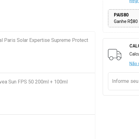
Regr
PAIS80
Ganhe R$80 
éal Paris Solar Expertise Supreme Protect
CAL
Formulári
Calc
Não 
Informe se
Nivea Sun FPS 50 200ml + 100ml