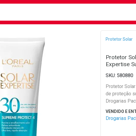
busca
isa?
Bread
Protetor Solar
Protetor Sol
Expertise 
580880
Protetor Solar
de proteção s
Drogarias Pac
Drogarias Pa