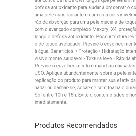
até contra os raios UVA longos que penetram m
defesa antioxidante para ajudar a preservar o co
uma pele mais radiante e com uma cor visivelme
rápida absorção para uma pele macia e de toqu
com o avançado complexo Mexoryl X4, proteção
longo e defesa antioxidante. Possui textura le
e de toque aveludado. Previne o envelheciment
à água. Benefícios: • Proteção • Hidratação inte
visivelmente saudável • Textura leve • Rápida a
Previne o envelhecimento e manchas causadas 
USO: Aplique abundantemente sobre a pele ante
replicação do produto para manter sua efetivid
nadar ou banhar-se, secar-se com toalha e dura
Sol entre 10h e 16h; Evite o contorno sdos olh
imediatamente.
Produtos Recomendados