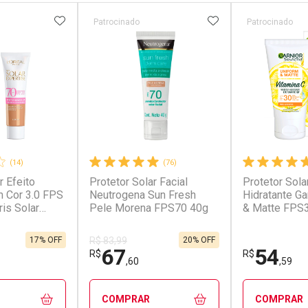
FAVORITOS
ADICIONAR AOS FAVORITOS
ADICIONAR AOS 
Patrocinado
Patrocinado
(14)
(76)
r Efeito
Protetor Solar Facial
Protetor Sola
 Cor 3.0 FPS
Neutrogena Sun Fresh
Hidratante Ga
ris Solar
Pele Morena FPS70 40g
& Matte FPS3
g
40g
17% OFF
20% OFF
R$ 83,99
67
54
R$
R$
,60
,59
COMPRAR
COMPRAR