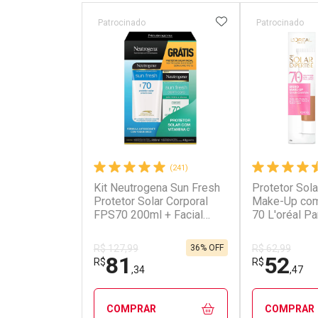
ADICIONAR AOS 
Patrocinado
Patrocinado
(241)
Kit Neutrogena Sun Fresh
Protetor Sola
Protetor Solar Corporal
Make-Up com
FPS70 200ml + Facial
70 L'oréal Pa
FPS70 40g
Expertise 30
36% OFF
R$ 127,99
R$ 62,99
81
52
R$
R$
,34
,47
COMPRAR
COMPRAR