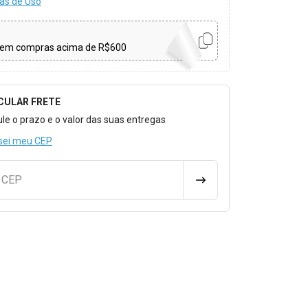
as de Uso
em compras acima de R$600
CULAR FRETE
o para Calcular o Frete
ule o prazo e o valor das suas entregas
sei meu CEP
u CEP
CALCULAR FRETE