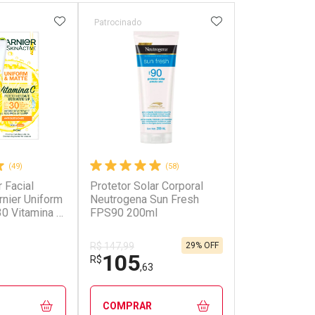
FAVORITOS
ADICIONAR AOS FAVORITOS
ADICIONAR AOS 
Patrocinado
Patrocinado
(49)
(58)
r Facial
Protetor Solar Corporal
Kit Neutrogen
rnier Uniform
Neutrogena Sun Fresh
Solar Corpora
0 Vitamina C
FPS90 200ml
Fresh Toque 
120ml
29% OFF
R$ 147,99
R$ 119,99
105
102
R$
R$
,63
,79
COMPRAR
COMPRAR