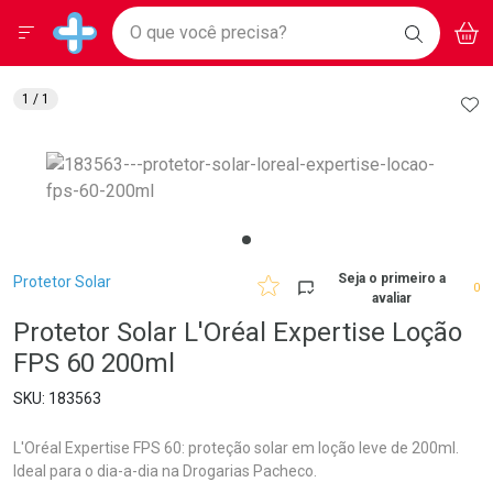
Drogarias Pacheco
Menu
Aces
Ir direto para a home
O que você precisa?
BAIXE
V
i
Baixe nosso APP e aproveite Ofertas Exclusivas!
BUSCAR
O APP
Navegue pela página
Ir direto para o conteúdo
Faça a sua busca
Ir direto para a busca
Ir direto para a conta
AD
1
/ 1
Ir direto para a ajuda
Ir direto para a notificações
Ir direto para o carrinho
Ir direto para o menu
Breadcrumb
Seja o primeiro a
Protetor Solar
0
avaliar
Protetor Solar L'Oréal Expertise Loção
FPS 60 200ml
183563
L'Oréal Expertise FPS 60: proteção solar em loção leve de 200ml.
Ideal para o dia-a-dia na Drogarias Pacheco.