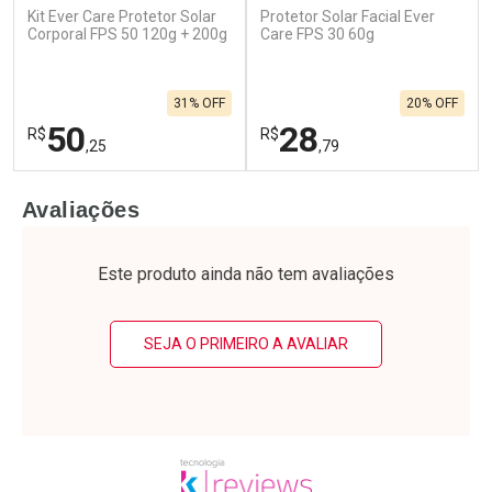
Kit Ever Care Protetor Solar
Protetor Solar Facial Ever
Ativar Desconto
Ativar Desconto
Corporal FPS 50 120g + 200g
Care FPS 30 60g
Comprar sem Desconto
Comprar sem Desconto
Por R$ 52,47/cada
Por R$ 45,85/cada
Comprar sem Desconto
Comprar sem Desconto
31% OFF
20% OFF
Por R$ 52,47/cada
Por R$ 45,85/cada
50
28
R$
R$
,25
,79
FECHAR
F
FECHAR
F
Avaliações
Laboratório
Laboratório
Por Menos
Por Menos
Este produto ainda não tem avaliações
SEJA O PRIMEIRO A AVALIAR