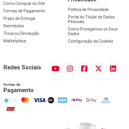
Como Comprar no Site
Política de Privacidade
Formas de Pagamento
Portal do Titular de Dados
Prazo de Entrega
Pessoais
Reembolso
Como Protegemos os Seus
Troca ou Devolução
Dados
Marketplace
Configuração de Cookies
YouTube
Instagram
Facebook
Twitter
Linkedin
Redes Sociais
formas de
Pagamento
PIX
MasterCard
VISA
ELO
AMEX
NuPay
Google Pay
Diners Club
Hipercard
Promoção em Destaque