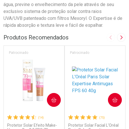
água, previne o envelhecimento da pele através de seu
exclusivo sistema de proteção solar contra raios
UVA/UVB patenteado com filtros Mexoryl. O Expertise é de
rápida absorção e textura leve e fácil de espalhar.
Produtos Recomendados
Imagem A
Pró
Patrocinado
Patrocinado
COMPRAR
COMPRAR
(14)
(75)
Protetor Solar Efeito Make-
Protetor Solar Facial L'Oréal