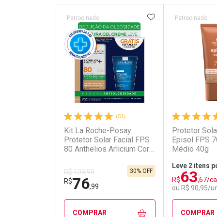
ADICIONAR AOS 
Patrocinado
Patrocinado
(51)
Kit La Roche-Posay
Protetor Sola
Protetor Solar Facial FPS
Episol FPS 7
80 Anthelios Arlicium Cor
Médio 40g
2.0 40g + Gel de limpeza
Leve 2 itens p
Effaclar Concentrado 50g
63
30% OFF
R$ 109,99
76
R$
,67/c
R$
,99
ou R$ 90,95/u
COMPRAR
COMPRAR