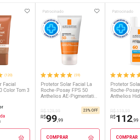
FAVORITOS
ADICIONAR AOS FAVORITOS
ADICIONAR AOS 
Patrocinado
Patrocinado
(120)
(59)
r Facial
Protetor Solar Facial La
Protetor Sola
0 Color Tom 3
Roche-Posay FPS 50
Roche-Posay
Anthelios AE-Pigmentation
Anthelios Hi
Anti-Idade 40g
Fluido
or
23% OFF
R$ 129,99
R$ 119,99
99
112
ada
R$
R$
,99
,99
n
COMPRAR
COMPRAR