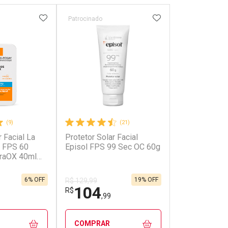
FAVORITOS
ADICIONAR AOS FAVORITOS
ADICIONAR AOS 
Patrocinado
Patrocinado
(9)
(21)
r Facial La
Protetor Solar Facial
Protetor Solar
 FPS 60
Episol FPS 99 Sec OC 60g
Roche-Posay
draOX 40ml
Anthelios Air
Antioleosidad
40g Gel Crem
6% OFF
19% OFF
R$ 129,99
104
107
R$
R$
,99
,99
COMPRAR
COMPRAR