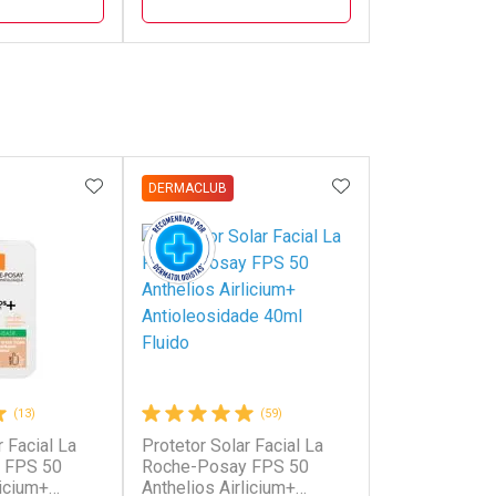
FECHAR
FECHAR
FECHAR
FECHAR
ub
Laboratório
Dermacl
os
Por Menos
Por Men
FAVORITOS
ADICIONAR AOS FAVORITOS
ADICIONAR AOS 
DERMACLUB
(13)
(59)
r Facial La
Protetor Solar Facial La
onto
Ativar Desconto
Ativar Desc
 FPS 50
Roche-Posay FPS 50
licium+
Anthelios Airlicium+