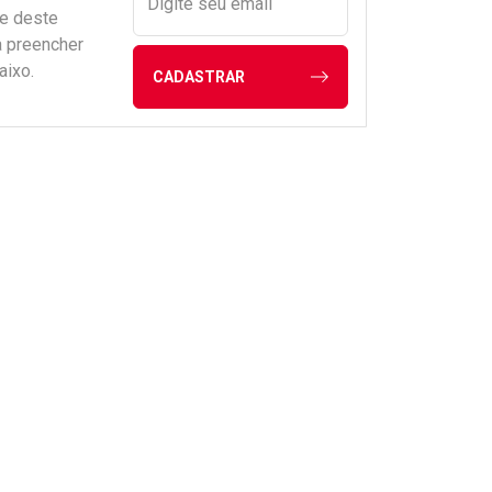
Digite seu email
de deste
a preencher
aixo.
CADASTRAR