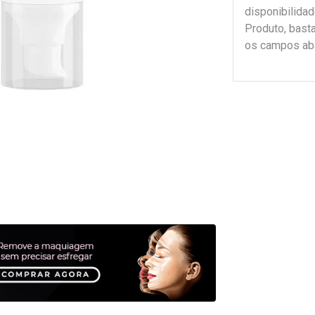
disponibilida
Produto, bast
os campos ab