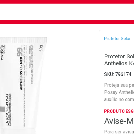
busca
isa?
Bread
Protetor Solar
Protetor So
Anthelios 
796174
Proteja sua p
Posay Antheli
auxílio no co
PRODUTO ES
Avise-M
Para ser avis