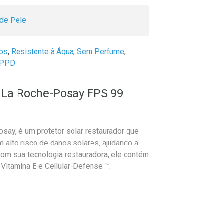
 de Pele
dos
,
Resistente à Água
,
Sem Perfume
,
 PPD
l La Roche-Posay FPS 99
y, é um protetor solar restaurador que
 alto risco de danos solares, ajudando a
Com sua tecnologia restauradora, ele contém
 Vitamina E e Cellular-Defense ™.