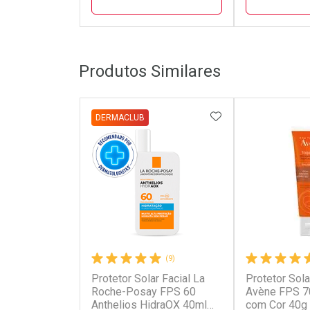
FECHAR
FECHAR
Produtos Similares
Dermaclub
Laborató
Por Menos
Por Men
ADICIONAR AOS 
DERMACLUB
(9)
Comprar 2 
Protetor Solar Facial La
Protetor Sola
Ativar Desconto
Ativar Des
Por R$ 63,6
Roche-Posay FPS 60
Avène FPS 7
Anthelios HidraOX 40ml
com Cor 40g