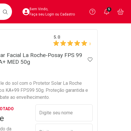
Acesse sua Conta
Precisa de 
Notific
Aces
Bem Vindo,
5
Você po
notifica
Vo
it
BUSCAR
Ver Recursos 
Faça seu Login ou Cadastro
crumb
5.0
Atendimento ao 
3
Central de Ajud
lar Facial La Roche-Posay FPS 99
ADICIONAR AOS 
KA+ MED 50g
Televendas
4020-4404
ele do sol com o Protetor Solar La Roche
os KA+99 FPS99 50g. Proteção garantida e
mbate ao envelhecimento.
Preencher nome e email para s
GOTADO
Digite seu nome
e
ado da