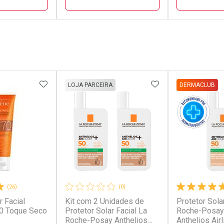
FECHAR
FECHAR
FECHAR
FECHAR
rio
Dermaclub
Dermacl
os
Por Menos
Por Men
FAVORITOS
ADICIONAR AOS FAVORITOS
ADICIONAR AOS 
LOJA PARCEIRA
DERMACLUB
(26)
(0)
unidades
r Facial
Kit com 2 Unidades de
Protetor Sola
conto
Ativar Desconto
Ativar Desc
7/cada
0 Toque Seco
Protetor Solar Facial La
Roche-Posay
Roche-Posay Anthelios
Anthelios Air