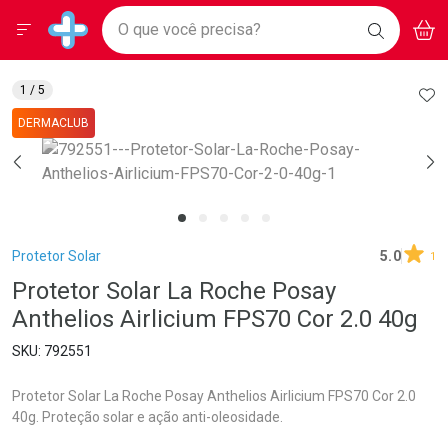
Drogarias Pacheco
Menu
Aces
Ir direto para a home
O que você precisa?
BAIXE
V
i
Baixe nosso APP e aproveite Ofertas Exclusivas!
BUSCAR
O APP
Navegue pela página
Ir direto para o conteúdo
Faça a sua busca
Ir direto para a busca
Ir direto para a conta
AD
1
/ 5
Ir direto para a ajuda
DERMACLUB
Ir direto para a notificações
Ir direto para o carrinho
Ir direto para o menu
Breadcrumb
Protetor Solar
5.0
1
Protetor Solar La Roche Posay
Anthelios Airlicium FPS70 Cor 2.0 40g
792551
Protetor Solar La Roche Posay Anthelios Airlicium FPS70 Cor 2.0
40g. Proteção solar e ação anti-oleosidade.