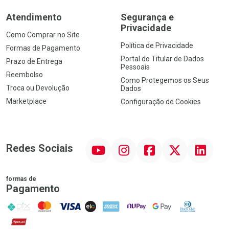
Atendimento
Segurança e
Privacidade
Como Comprar no Site
Política de Privacidade
Formas de Pagamento
Portal do Titular de Dados
Prazo de Entrega
Pessoais
Reembolso
Como Protegemos os Seus
Troca ou Devolução
Dados
Marketplace
Configuração de Cookies
YouTube
Instagram
Facebook
Twitter
Linkedin
Redes Sociais
formas de
Pagamento
PIX
MasterCard
VISA
ELO
AMEX
NuPay
Google Pay
Diners Club
Hipercard