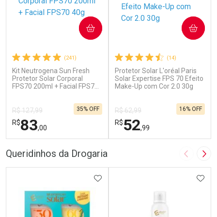
COMPRAR
COMPRAR
(241)
(14)
Kit Neutrogena Sun Fresh
Protetor Solar L'oréal Paris
Protetor Solar Corporal
Solar Expertise FPS 70 Efeito
FPS70 200ml + Facial FPS70
Make-Up com Cor 2.0 30g
40g
35% OFF
16% OFF
R$ 127,99
R$ 62,99
83
52
R$
R$
,00
,99
FECHAR
F
FECHAR
F
Queridinhos da Drogaria
Imagem A
Pró
Laboratório
Laboratório
Por Menos
ADICIONAR AOS FAVORITOS
Por Menos
ADIC