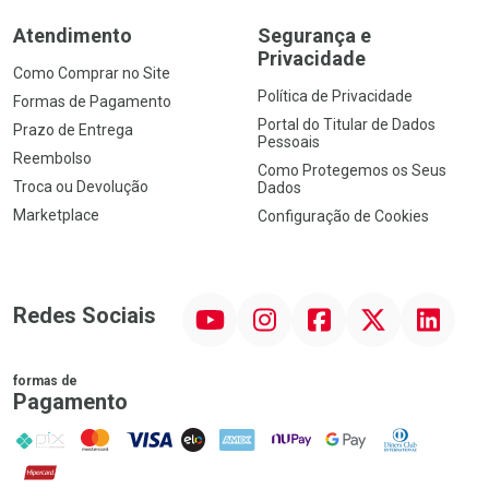
Atendimento
Segurança e
Privacidade
Como Comprar no Site
Política de Privacidade
Formas de Pagamento
Portal do Titular de Dados
Prazo de Entrega
Pessoais
Reembolso
Como Protegemos os Seus
Troca ou Devolução
Dados
Marketplace
Configuração de Cookies
YouTube
Instagram
Facebook
Twitter
Linkedin
Redes Sociais
formas de
Pagamento
PIX
MasterCard
VISA
ELO
AMEX
NuPay
Google Pay
Diners Club
Hipercard