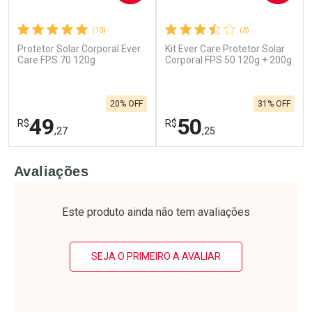
(10)
(3)
Ativar Desconto
Ativar Desconto
Protetor Solar Corporal Ever
Kit Ever Care Protetor Solar
Care FPS 70 120g
Corporal FPS 50 120g + 200g
Comprar sem Desconto
Comprar sem Desconto
Comprar sem Desconto
Comprar sem Desconto
Por R$ 69,90/cada
Por R$ 119,49/cada
Por R$ 69,90/cada
Por R$ 119,49/cada
20% OFF
31% OFF
49
50
R$
R$
,27
,25
FECHAR
F
FECHAR
F
Avaliações
Laboratório
Laboratório
Por Menos
Por Menos
Este produto ainda não tem avaliações
SEJA O PRIMEIRO A AVALIAR