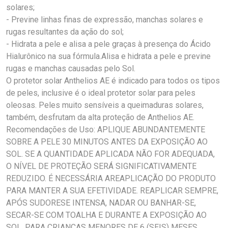
solares;
- Previne linhas finas de expressão, manchas solares e
rugas resultantes da ação do sol;
- Hidrata a pele e alisa a pele graças à presença do Ácido
Hialurônico na sua fórmula.Alisa e hidrata a pele e previne
rugas e manchas causadas pelo Sol.
O protetor solar Anthelios AE é indicado para todos os tipos
de peles, inclusive é o ideal protetor solar para peles
oleosas. Peles muito sensíveis a queimaduras solares,
também, desfrutam da alta proteção de Anthelios AE.
Recomendações de Uso: APLIQUE ABUNDANTEMENTE
SOBRE A PELE 30 MINUTOS ANTES DA EXPOSIÇÃO AO
SOL. SE A QUANTIDADE APLICADA NÃO FOR ADEQUADA,
O NÍVEL DE PROTEÇÃO SERÁ SIGNIFICATIVAMENTE
REDUZIDO. É NECESSÁRIA AREAPLICAÇÃO DO PRODUTO
PARA MANTER A SUA EFETIVIDADE. REAPLICAR SEMPRE,
APÓS SUDORESE INTENSA, NADAR OU BANHAR-SE,
SECAR-SE COM TOALHA E DURANTE A EXPOSIÇÃO AO
SOL. PARA CRIANÇAS MENORES DE 6 (SEIS) MESES,