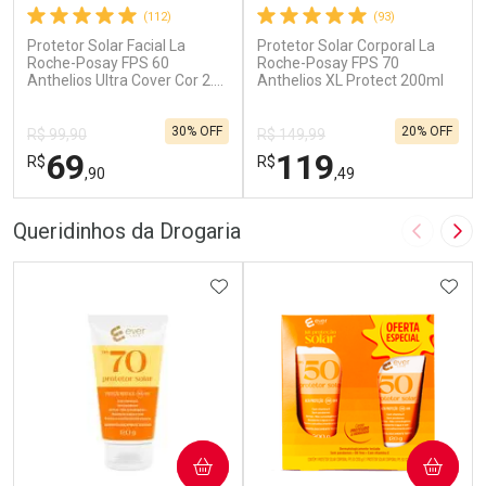
(112)
(93)
Protetor Solar Facial La
Protetor Solar Corporal La
Roche-Posay FPS 60
Roche-Posay FPS 70
Anthelios Ultra Cover Cor 2.0
Anthelios XL Protect 200ml
30g
30% OFF
20% OFF
R$ 99,90
R$ 149,99
69
119
R$
R$
,90
,49
FECHAR
F
FECHAR
F
Queridinhos da Drogaria
Imagem A
Pró
Dermaclub
Dermaclub
Por Menos
ADICIONAR AOS FAVORITOS
Por Menos
ADIC
COMPRAR
COMPRAR