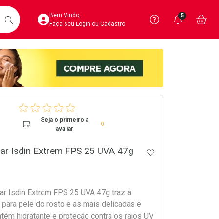
Acesse sua Conta
Precisa de 
Notific
Aces
Bem Vindo,
5
Você po
notifica
Vo
it
BUSCAR
Ver Recursos 
Faça seu Login ou Cadastro
Atendimento ao 
Central de Ajud
crumb
Televendas
4020-4404
Seja o primeiro a
0
avaliar
lar Isdin Extrem FPS 25 UVA 47g
ADICIONAR AOS 
lar Isdin Extrem FPS 25 UVA 47g traz a
 para pele do rosto e as mais delicadas e
tém hidratante e proteção contra os raios UV