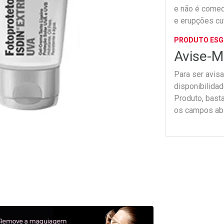
e não é comed
e erupções cut
PRODUTO ES
Avise-M
Para ser avis
disponibilida
Produto, bast
os campos ab