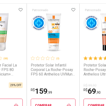
FAVORITOS
ADICIONAR AOS FAVORITOS
ADICIONAR AOS 
Patrocinado
Patrocinado
(88)
(0)
r Facial La
Protetor Solar Infantil
Protetor Sola
 FPS 80
Corporal La Roche-Posay
Roche-Posay
licium+
FPS 60 Anthelios UVMune
Anthelios Ult
de Cor 2.0
400 Dermopediatrics 75ml
5.0 30g
29% OFF
R$ 99,90
159
69
R$
R$
,99
,90
COMPRAR
COMPRAR