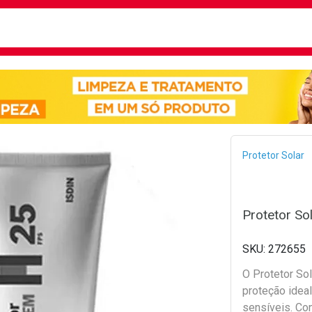
busca
isa?
Bread
Protetor Solar
Protetor So
272655
O Protetor So
proteção ideal
sensíveis. Con