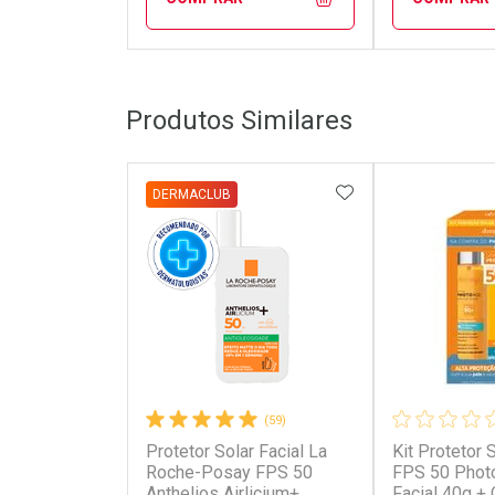
FECHAR
FECHAR
Produtos Similares
Dermaclub
Dermacl
Por Menos
Por Men
ADICIONAR AOS 
DERMACLUB
(59)
Protetor Solar Facial La
Kit Protetor
Ativar Desconto
Ativar Des
Roche-Posay FPS 50
FPS 50 Phot
Anthelios Airlicium+
Facial 40g + 