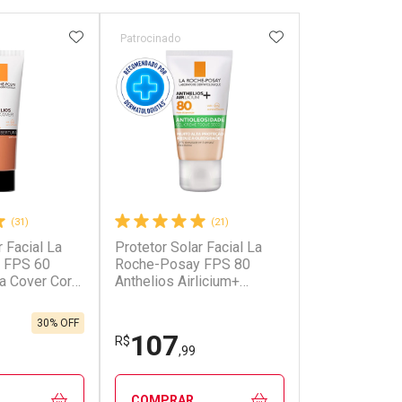
FAVORITOS
ADICIONAR AOS FAVORITOS
ADICIONAR AOS 
Patrocinado
Patrocinado
(31)
(21)
r Facial La
Protetor Solar Facial La
Protetor Solar
 FPS 60
Roche-Posay FPS 80
Roche-Posay
ra Cover Cor
Anthelios Airlicium+
Anthelios Age
Antioleosidade Cor 1.0
2.0 50g Gel-
40g Gel Creme
30% OFF
107
163
R$
R$
,99
,99
COMPRAR
COMPRAR