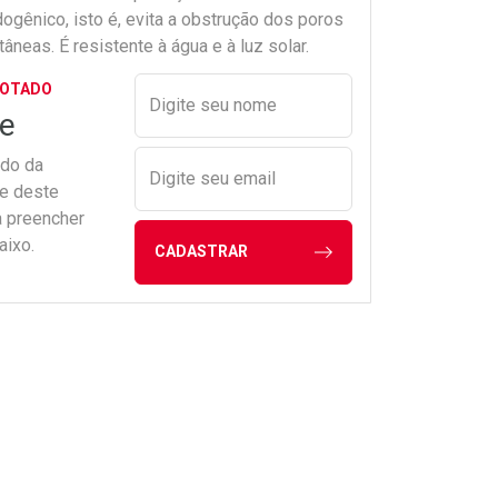
ogênico, isto é, evita a obstrução dos poros
âneas. É resistente à água e à luz solar.
Preencher nome e email para s
GOTADO
Digite seu nome
e
ado da
Digite seu email
de deste
a preencher
aixo.
CADASTRAR