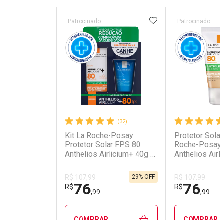
ADICIONAR AOS 
Patrocinado
Patrocinado
(32)
Kit La Roche-Posay
Protetor Sola
Protetor Solar FPS 80
Roche-Posay
Anthelios Airlicium+ 40g +
Anthelios Air
Gel de Limpeza Effaclar
Antioleosida
Concentrado 50g
40g
29% OFF
R$ 107,99
R$ 107,99
76
76
R$
R$
,99
,99
COMPRAR
COMPRAR