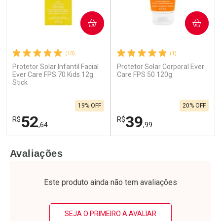
COMPRAR
COMPRAR
(10)
(1)
Ativar Desconto
Ativar Desconto
Protetor Solar Infantil Facial
Protetor Solar Corporal Ever
Ever Care FPS 70 Kids 12g
Care FPS 50 120g
Stick
Comprar sem Desconto
Comprar sem Desconto
Comprar sem Desconto
Comprar sem Desconto
Por R$ 89,90/cada
Por R$ 99,99/cada
Por R$ 89,90/cada
Por R$ 99,99/cada
19% OFF
20% OFF
52
39
R$
R$
,64
,99
FECHAR
F
FECHAR
F
Avaliações
Laboratório
Laboratório
Por Menos
Por Menos
Este produto ainda não tem avaliações
SEJA O PRIMEIRO A AVALIAR