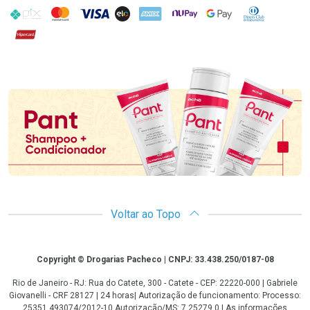
PIX
MasterCard
VISA
ELO
AMEX
NuPay
Google Pay
Diners Club
Hipercard
Promoção em Destaque
Voltar ao Topo
Copyright
Copyright © Drogarias Pacheco | CNPJ: 33.438.250/0187-08
Rio de Janeiro - RJ: Rua do Catete, 300 - Catete - CEP: 22220-000 | Gabriele
Giovanelli - CRF 28127 | 24 horas| Autorização de funcionamento: Processo:
25351.493074/2012-10 Autorização/MS: 7.25279.0 | As informações