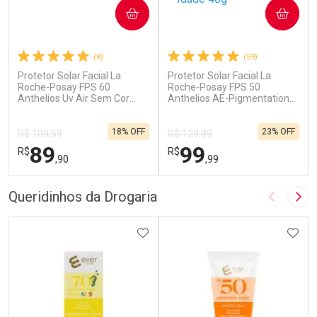
COMPRAR
COMPRAR
(8)
(59)
Protetor Solar Facial La
Protetor Solar Facial La
Roche-Posay FPS 60
Roche-Posay FPS 50
Anthelios Uv Air Sem Cor
Anthelios AE-Pigmentation
40ml
Anti-Idade 40g
18% OFF
23% OFF
R$ 109,59
R$ 129,99
89
99
R$
R$
,90
,99
FECHAR
F
FECHAR
F
Queridinhos da Drogaria
Imagem A
Pró
Dermaclub
Dermaclub
Por Menos
ADICIONAR AOS FAVORITOS
Por Menos
ADIC