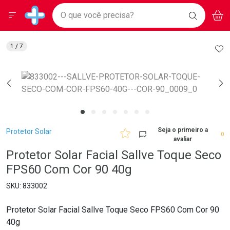
Drogarias Pacheco
Menu
Aces
Ir direto para a home
O que você precisa?
BAIXE
V
i
Baixe nosso APP e aproveite Ofertas Exclusivas!
BUSCAR
O APP
Navegue pela página
Ir direto para o conteúdo
Faça a sua busca
Ir direto para a busca
Ir direto para a conta
AD
1
/ 7
Ir direto para a ajuda
Ir direto para a notificações
Ir direto para o carrinho
Ir direto para o menu
Breadcrumb
Seja o primeiro a
Protetor Solar
0
avaliar
Protetor Solar Facial Sallve Toque Seco
FPS60 Com Cor 90 40g
833002
Protetor Solar Facial Sallve Toque Seco FPS60 Com Cor 90
40g