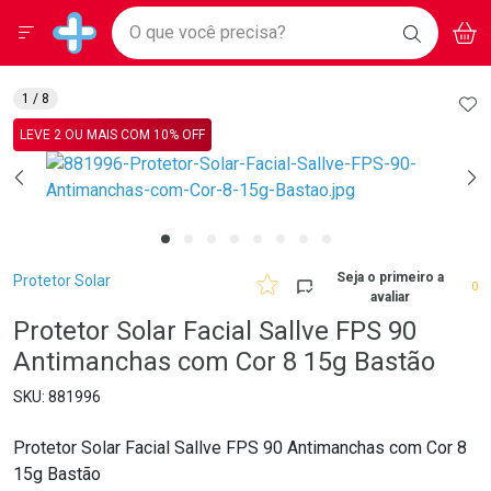
Drogarias Pacheco
Menu
Aces
Ir direto para a home
O que você precisa?
BAIXE
V
i
Baixe nosso APP e aproveite Ofertas Exclusivas!
BUSCAR
O APP
Navegue pela página
Ir direto para o conteúdo
Faça a sua busca
Ir direto para a busca
Ir direto para a conta
AD
1
/ 8
Ir direto para a ajuda
LEVE 2 OU MAIS COM 10% OFF
Ir direto para a notificações
Ir direto para o carrinho
Ir direto para o menu
Breadcrumb
Seja o primeiro a
Protetor Solar
0
avaliar
Protetor Solar Facial Sallve FPS 90
Antimanchas com Cor 8 15g Bastão
881996
Protetor Solar Facial Sallve FPS 90 Antimanchas com Cor 8
15g Bastão