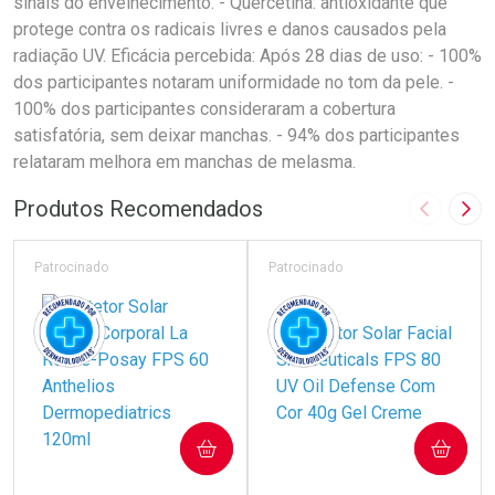
sinais do envelhecimento. - Quercetina: antioxidante que
protege contra os radicais livres e danos causados pela
radiação UV. Eficácia percebida: Após 28 dias de uso: - 100%
dos participantes notaram uniformidade no tom da pele. -
100% dos participantes consideraram a cobertura
satisfatória, sem deixar manchas. - 94% dos participantes
relataram melhora em manchas de melasma.
Produtos Recomendados
Imagem A
Pró
Patrocinado
Patrocinado
COMPRAR
COMPRAR