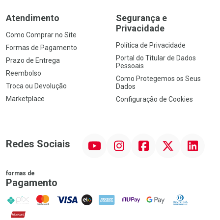
Atendimento
Segurança e
Privacidade
Como Comprar no Site
Política de Privacidade
Formas de Pagamento
Portal do Titular de Dados
Prazo de Entrega
Pessoais
Reembolso
Como Protegemos os Seus
Troca ou Devolução
Dados
Marketplace
Configuração de Cookies
YouTube
Instagram
Facebook
Twitter
Linkedin
Redes Sociais
formas de
Pagamento
PIX
MasterCard
VISA
ELO
AMEX
NuPay
Google Pay
Diners Club
Hipercard