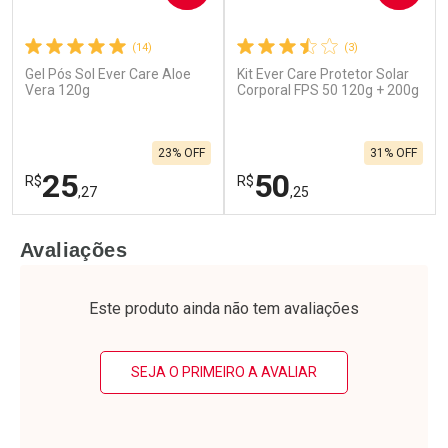
(14)
(3)
Ativar Desconto
Ativar Desconto
Gel Pós Sol Ever Care Aloe
Kit Ever Care Protetor Solar
Vera 120g
Corporal FPS 50 120g + 200g
Comprar sem Desconto
Comprar sem Desconto
Comprar sem Desconto
Comprar sem Desconto
Por R$ 126,99/cada
Por R$ 140,99/cada
Por R$ 126,99/cada
Por R$ 140,99/cada
23% OFF
31% OFF
25
50
R$
R$
,27
,25
FECHAR
F
FECHAR
F
Avaliações
Laboratório
Laboratório
Por Menos
Por Menos
Este produto ainda não tem avaliações
SEJA O PRIMEIRO A AVALIAR