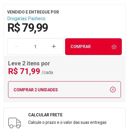
Drogarias Pacheco
R$ 79,99
REMOVER UMA UNIDADE
AUMENTAR UMA UNIDADE
COMPRAR
Leve 2 itens por
R$
71
,99
/cada
COMPRAR 2 UNIDADES
CALCULAR FRETE
Formulário para Calcular o Frete
Calcule o prazo e o valor das suas entregas