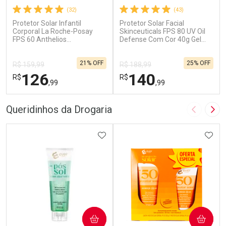
(32)
(43)
Protetor Solar Infantil
Protetor Solar Facial
Corporal La Roche-Posay
Skinceuticals FPS 80 UV Oil
FPS 60 Anthelios
Defense Com Cor 40g Gel
Dermopediatrics 120ml
Creme
21% OFF
25% OFF
R$ 159,99
R$ 188,99
126
140
R$
R$
,99
,99
FECHAR
F
FECHAR
F
Queridinhos da Drogaria
Imagem A
Pró
Dermaclub
Dermaclub
Por Menos
ADICIONAR AOS FAVORITOS
Por Menos
ADIC
COMPRAR
COMPRAR