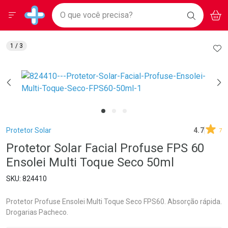
Drogarias Pacheco
Menu
Aces
Ir direto para a home
O que você precisa?
BAIXE
V
i
Baixe nosso APP e aproveite Ofertas Exclusivas!
BUSCAR
O APP
Navegue pela página
Ir direto para o conteúdo
Faça a sua busca
Ir direto para a busca
Ir direto para a conta
AD
1
/ 3
Ir direto para a ajuda
Ir direto para a notificações
Ir direto para o carrinho
Ir direto para o menu
Breadcrumb
Protetor Solar
4.7
7
Protetor Solar Facial Profuse FPS 60
Ensolei Multi Toque Seco 50ml
824410
Protetor Profuse Ensolei Multi Toque Seco FPS60. Absorção rápida.
Drogarias Pacheco.