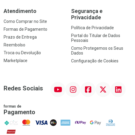
Atendimento
Segurança e
Privacidade
Como Comprar no Site
Política de Privacidade
Formas de Pagamento
Portal do Titular de Dados
Prazo de Entrega
Pessoais
Reembolso
Como Protegemos os Seus
Troca ou Devolução
Dados
Marketplace
Configuração de Cookies
YouTube
Instagram
Facebook
Twitter
Linkedin
Redes Sociais
formas de
Pagamento
PIX
MasterCard
VISA
ELO
AMEX
NuPay
Google Pay
Diners Club
Hipercard