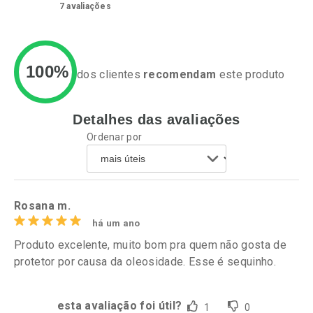
7
avaliações
100%
dos clientes
recomendam
este produto
Detalhes das avaliações
Ativar Desconto
Ativar Desconto
Ordenar por
Comprar sem Desconto
Comprar sem Desconto
Por R$ 63,99/cada
Por R$ 52,64/cada
Comprar sem Desconto
Comprar sem Desconto
Por R$ 63,99/cada
Por R$ 52,64/cada
Rosana m.
há um ano
Produto excelente, muito bom pra quem não gosta de
protetor por causa da oleosidade. Esse é sequinho.
esta avaliação foi útil?
1
0