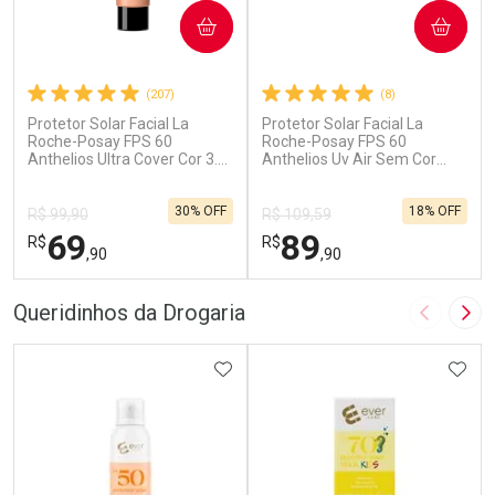
COMPRAR
COMPRAR
(207)
(8)
Protetor Solar Facial La
Protetor Solar Facial La
Roche-Posay FPS 60
Roche-Posay FPS 60
Anthelios Ultra Cover Cor 3.0
Anthelios Uv Air Sem Cor
30g
40ml
30% OFF
18% OFF
R$ 99,90
R$ 109,59
69
89
R$
R$
,90
,90
FECHAR
F
FECHAR
F
Queridinhos da Drogaria
Imagem A
Pró
Dermaclub
Dermaclub
Por Menos
ADICIONAR AOS FAVORITOS
Por Menos
ADIC