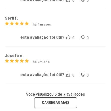
0
0
Serli F.
há 4 meses
esta avaliação foi útil?
0
0
Josefa e.
há um ano
esta avaliação foi útil?
0
0
Você visualizou
5
de
7
avaliações
CARREGAR MAIS