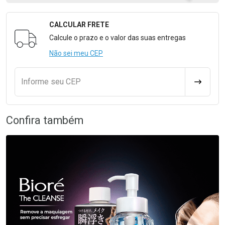
CALCULAR FRETE
Formulário para Calcular o Frete
Calcule o prazo e o valor das suas entregas
Não sei meu CEP
Informe seu CEP
CALCULA
Confira também