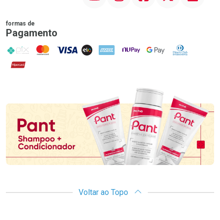
formas de
Pagamento
PIX
MasterCard
VISA
ELO
AMEX
NuPay
Google Pay
Diners Club
Hipercard
Promoção em Destaque
Voltar ao Topo