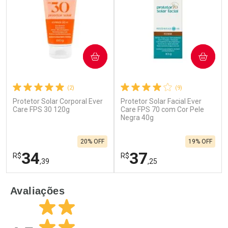
COMPRAR
COMPRAR
(2)
(9)
Protetor Solar Corporal Ever
Protetor Solar Facial Ever
Ativar Desconto
Ativar Desconto
Care FPS 30 120g
Care FPS 70 com Cor Pele
Comprar sem Desconto
Negra 40g
Comprar sem Desconto
Por R$ 52,99/cada
Por R$ 52,99/cada
Comprar sem Desconto
Comprar sem Desconto
20% OFF
19% OFF
Por R$ 52,99/cada
Por R$ 52,99/cada
34
37
R$
R$
,39
,25
FECHAR
F
FECHAR
F
Avaliações
Laboratório
Laboratório
Por Menos
Por Menos