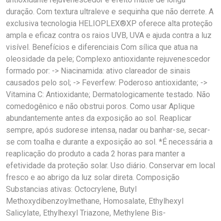
duração. Com textura ultraleve e sequinha que não derrete. A
exclusiva tecnologia HELIOPLEX®XP oferece alta proteção
ampla e eficaz contra os raios UVB, UVA e ajuda contra a luz
visível. Benefícios e diferenciais Com sílica que atua na
oleosidade da pele; Complexo antioxidante rejuvenescedor
formado por: -> Niacinamida: ativo clareador de sinais
causados pelo sol; -> Feverfew: Poderoso antioxidante; ->
Vitamina C: Antioxidante; Dermatologicamente testado. Não
comedogênico e não obstrui poros. Como usar Aplique
abundantemente antes da exposição ao sol. Reaplicar
sempre, após sudorese intensa, nadar ou banhar-se, secar-
se com toalha e durante a exposição ao sol. *É necessária a
reaplicação do produto a cada 2 horas para manter a
efetividade da proteção solar. Uso diário. Conservar em local
fresco e ao abrigo da luz solar direta. Composição
Substancias ativas: Octocrylene, Butyl
Methoxydibenzoylmethane, Homosalate, Ethylhexyl
Salicylate, Ethylhexyl Triazone, Methylene Bis-