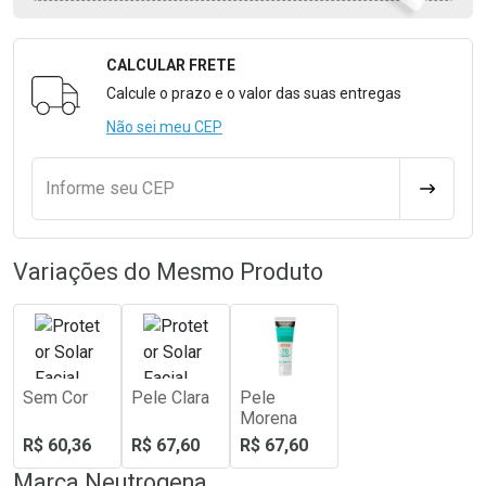
CALCULAR FRETE
Formulário para Calcular o Frete
Calcule o prazo e o valor das suas entregas
Não sei meu CEP
Informe seu CEP
CALCULA
Variações do Mesmo Produto
Sem Cor
Pele Clara
Pele
Morena
R$ 60,36
R$ 67,60
R$ 67,60
Marca
Neutrogena