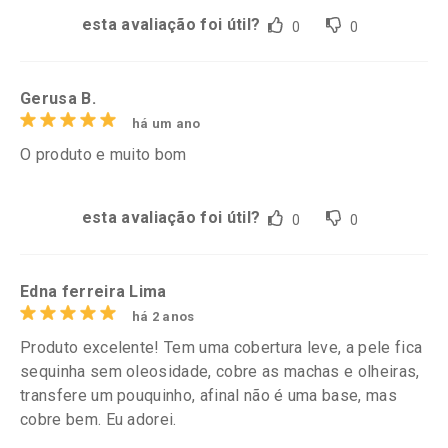
esta avaliação foi útil?
0
0
Gerusa B.
há um ano
O produto e muito bom
esta avaliação foi útil?
0
0
Edna ferreira Lima
há 2 anos
Produto excelente! Tem uma cobertura leve, a pele fica
sequinha sem oleosidade, cobre as machas e olheiras,
transfere um pouquinho, afinal não é uma base, mas
cobre bem. Eu adorei.