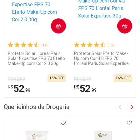
COMPRAR
COMPRAR
(14)
(16)
Protetor Solar L'oréal Paris
Protetor Solar Efeito Make-
Solar Expertise FPS 70 Efeito
Up com Cor 4.0 FPS 70
Make-Up com Cor 2.0 30g
L'oréal Paris Solar Expertise
30g
16% OFF
16% OFF
R$ 62,99
R$ 62,99
52
52
R$
R$
,99
,99
FECHAR
F
FECHAR
F
Queridinhos da Drogaria
Imagem A
Pró
Laboratório
Laboratório
Por Menos
ADICIONAR AOS FAVORITOS
Por Menos
ADIC