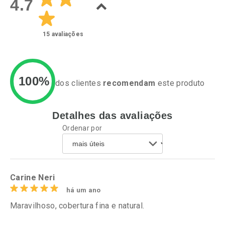
4.7
15
avaliações
100%
dos clientes
recomendam
este produto
Detalhes das avaliações
Ativar Desconto
Ativar Desconto
Ordenar por
Comprar sem Desconto
Comprar sem Desconto
Por R$ 34,39/cada
Por R$ 37,25/cada
Comprar sem Desconto
Comprar sem Desconto
Por R$ 34,39/cada
Por R$ 37,25/cada
Carine Neri
há um ano
Maravilhoso, cobertura fina e natural.