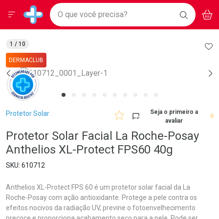
Drogarias Pacheco
Menu
Aces
Ir direto para a home
O que você precisa?
BAIXE
V
i
Baixe nosso APP e aproveite Ofertas Exclusivas!
BUSCAR
O APP
Navegue pela página
Ir direto para o conteúdo
Faça a sua busca
Ir direto para a busca
Ir direto para a conta
AD
1
/ 10
Ir direto para a ajuda
DERMACLUB
Ir direto para a notificações
Ir direto para o carrinho
Ir direto para o menu
Breadcrumb
Seja o primeiro a
Protetor Solar
0
avaliar
Protetor Solar Facial La Roche-Posay
Anthelios XL-Protect FPS60 40g
610712
Anthelios XL-Protect FPS 60 é um protetor solar facial da La
Roche-Posay com ação antioxidante. Protege a pele contra os
efeitos nocivos da radiação UV, previne o fotoenvelhecimento
precoce e proporciona acabamento seco para a pele. Pode ser