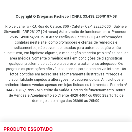
Copyright
Copyright © Drogarias Pacheco | CNPJ: 33.438.250/0187-08
Rio de Janeiro - RJ: Rua do Catete, 300 - Catete - CEP: 22220-000 | Gabriele
Giovanelli - CRF 28127 | 24 horas| Autorização de funcionamento: Processo:
25351.493074/2012-10 Autorização/MS: 7.25279.0 | As informações
contidas neste site, como promoções e ofertas de remédios e
medicamentos, não devem ser usadas para automedicação e não
substituem, em hipótese alguma, a medicação prescrita pelo profissional da
área médica. Somente o médico está em condições de diagnosticar
qualquer problema de saúde e prescrever o tratamento adequado. Os
preços e as promoções são válidos apenas para compras via internet. As
fotos contidas em nosso site são meramente ilustrativas. *Preços e
disponibilidade sujeitos a alterações no decorrer do dia. Antibióticos e
antimicrobianos vendas apenas em lojas físicas ou televendas. Portaria nº
344 - 01/02/1999 - Ministério da Saúde. Horário de funcionamento Central
de Vendas e Atendimento ao Cliente 4020 4404 ou 0800 282 10 10 de
domingo a domingo das 08h00 às 20h00.
LGPD Aceite os Cookies
PRODUTO ESGOTADO