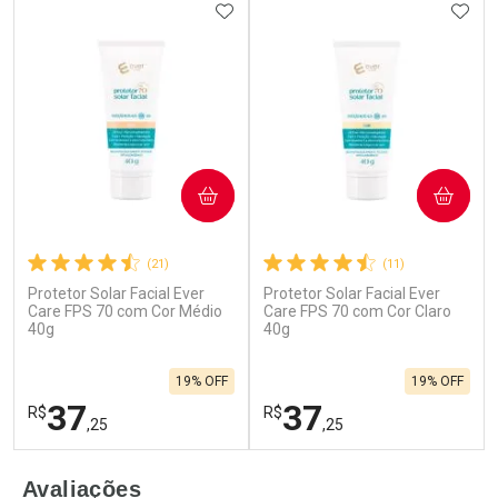
Dermaclub
Dermaclub
Por Menos
ADICIONAR AOS FAVORITOS
Por Menos
ADIC
COMPRAR
COMPRAR
(21)
(11)
Ativar Desconto
Ativar Desconto
Protetor Solar Facial Ever
Protetor Solar Facial Ever
Care FPS 70 com Cor Médio
Care FPS 70 com Cor Claro
40g
Comprar sem Desconto
40g
Comprar sem Desconto
Comprar sem Desconto
Comprar sem Desconto
Por R$ 126,99/cada
Por R$ 73,99/cada
Por R$ 126,99/cada
Por R$ 73,99/cada
19% OFF
19% OFF
37
37
R$
R$
,25
,25
FECHAR
F
FECHAR
F
Avaliações