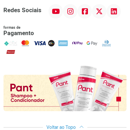
YouTube
Instagram
Facebook
Twitter
Linkedin
Redes Sociais
formas de
Pagamento
PIX
MasterCard
VISA
ELO
AMEX
NuPay
Google Pay
Diners Club
Hipercard
Promoção em Destaque
Voltar ao Topo