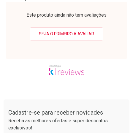
Laboratório
Laboratório
Por Menos
Por Menos
Este produto ainda não tem avaliações
SEJA O PRIMEIRO A AVALIAR
Ativar Desconto
Ativar Desconto
Comprar sem Desconto
Comprar sem Desconto
Tudo sobre a Drogarias Pacheco
Por R$ 37,25/cada
Por R$ 37,25/cada
Comprar sem Desconto
Comprar sem Desconto
Por R$ 37,25/cada
Por R$ 37,25/cada
Cadastre-se para receber novidades
Receba as melhores ofertas e super descontos
exclusivos!