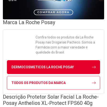
Marca
La Roche Posay
Confira todos os produtos da
La Roche
Posay
nas Drogarias Pacheco. Somos a
Farmácia com a maior variedade e
qualidade do Brasil.
DERMOCOSMETICOS LA ROCHE POSAY
TODOS OS PRODUTOS DA MARCA
Descrição Protetor Solar Facial La Roche-
Posay Anthelios XL-Protect FPS60 40g