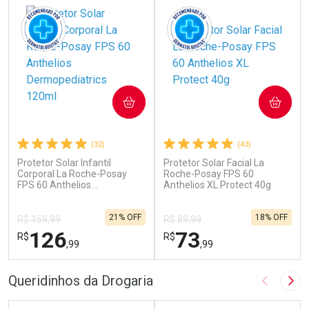
COMPRAR
COMPRAR
(32)
(43)
Protetor Solar Infantil
Protetor Solar Facial La
Corporal La Roche-Posay
Roche-Posay FPS 60
FPS 60 Anthelios
Anthelios XL Protect 40g
Dermopediatrics 120ml
21% OFF
18% OFF
R$ 159,99
R$ 89,99
126
73
R$
R$
,99
,99
FECHAR
F
FECHAR
F
Queridinhos da Drogaria
Imagem A
Pró