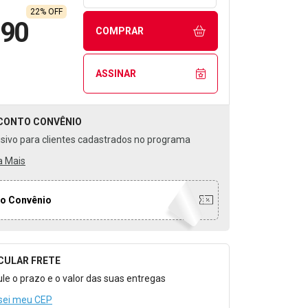
22% OFF
,90
COMPRAR
ASSINAR
CONTO
CONVÊNIO
usivo para clientes cadastrados no programa
a Mais
o Convênio
CULAR FRETE
o para Calcular o Frete
ule o prazo e o valor das suas entregas
sei meu CEP