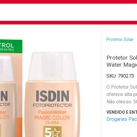
busca
isa?
Bread
Protetor Solar
Protetor So
Water Magic
790273
O Protetor Sol
oferece alta p
Não oleoso. 5
Drogarias Pa