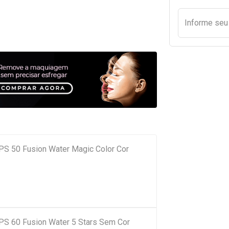
Informe se
FPS 50 Fusion Water Magic Color Cor
FPS 60 Fusion Water 5 Stars Sem Cor