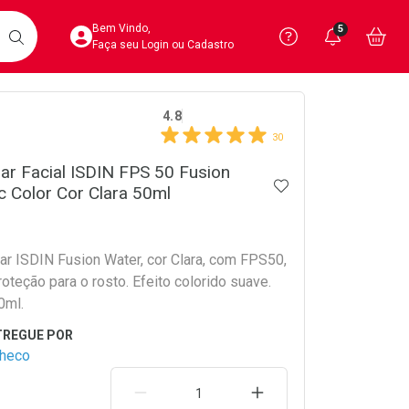
Acesse sua Conta
Precisa de 
Notific
Aces
Bem Vindo,
5
Você po
notifica
Vo
it
BUSCAR
Ver Recursos 
Faça seu Login ou Cadastro
crumb
4.8
Atendimento ao 
30
Central de Ajud
lar Facial ISDIN FPS 50 Fusion
ADICIONAR AOS 
 Color Cor Clara 50ml
Televendas
4020-4404
ar ISDIN Fusion Water, cor Clara, com FPS50,
roteção para o rosto. Efeito colorido suave.
0ml.
checo
REMOVER UMA UNIDADE
AUMENTAR UMA UNIDA