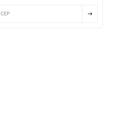
u CEP
CALCULAR FRETE