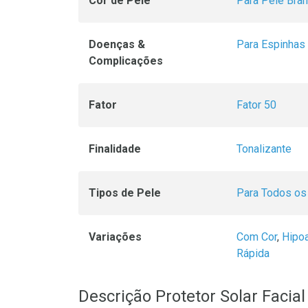
Cor de Pele
Para Pele Bra
Doenças &
Para Espinhas
Complicações
Fator
Fator 50
Finalidade
Tonalizante
Tipos de Pele
Para Todos os
Variações
Com Cor
,
Hipoa
Rápida
Descrição Protetor Solar Facia