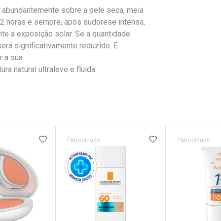
abundantemente sobre a pele seca, meia
a 2 horas e sempre, após sudorese intensa,
nte a exposição solar. Se a quantidade
será significativamente reduzido. É
r a sua
ra natural ultraleve e fluida.
FAVORITOS
ADICIONAR AOS FAVORITOS
ADICIONAR AOS 
Patrocinado
Patrocinado