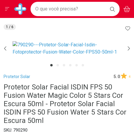
Drogarias Pacheco
Menu
Aces
Ir direto para a home
O que você precisa?
BAIXE
V
i
Baixe nosso APP e aproveite Ofertas Exclusivas!
BUSCAR
O APP
Navegue pela página
Ir direto para o conteúdo
Faça a sua busca
Ir direto para a busca
Ir direto para a conta
AD
1
/ 6
Ir direto para a ajuda
Ir direto para a notificações
Ir direto para o carrinho
Ir direto para o menu
Breadcrumb
Protetor Solar
5.0
4
Protetor Solar Facial ISDIN FPS 50
Fusion Water Magic Color 5 Stars Cor
Escura 50ml - Protetor Solar Facial
ISDIN FPS 50 Fusion Water 5 Stars Cor
Escura 50ml
790290