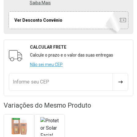
Saiba Mais
Ver Desconto Convênio
CALCULAR FRETE
Formulário para Calcular o Frete
Calcule o prazo e o valor das suas entregas
Não sei meu CEP
Informe seu CEP
CALCULA
Variações do Mesmo Produto