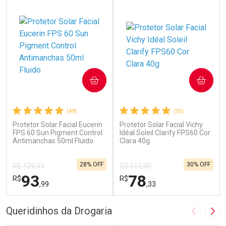
COMPRAR
COMPRAR
(49)
(31)
Protetor Solar Facial Eucerin
Protetor Solar Facial Vichy
FPS 60 Sun Pigment Control
Idéal Soleil Clarify FPS60 Cor
Antimanchas 50ml Fluido
Clara 40g
28% OFF
30% OFF
R$ 129,99
R$ 111,90
93
78
R$
R$
,99
,33
FECHAR
F
FECHAR
F
Queridinhos da Drogaria
Imagem A
Pró