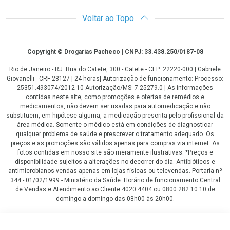
Voltar ao Topo
Copyright
Copyright © Drogarias Pacheco | CNPJ: 33.438.250/0187-08
Rio de Janeiro - RJ: Rua do Catete, 300 - Catete - CEP: 22220-000 | Gabriele
Giovanelli - CRF 28127 | 24 horas| Autorização de funcionamento: Processo:
25351.493074/2012-10 Autorização/MS: 7.25279.0 | As informações
contidas neste site, como promoções e ofertas de remédios e
medicamentos, não devem ser usadas para automedicação e não
substituem, em hipótese alguma, a medicação prescrita pelo profissional da
área médica. Somente o médico está em condições de diagnosticar
qualquer problema de saúde e prescrever o tratamento adequado. Os
preços e as promoções são válidos apenas para compras via internet. As
fotos contidas em nosso site são meramente ilustrativas. *Preços e
disponibilidade sujeitos a alterações no decorrer do dia. Antibióticos e
antimicrobianos vendas apenas em lojas físicas ou televendas. Portaria nº
344 - 01/02/1999 - Ministério da Saúde. Horário de funcionamento Central
de Vendas e Atendimento ao Cliente 4020 4404 ou 0800 282 10 10 de
domingo a domingo das 08h00 às 20h00.
LGPD Aceite os Cookies