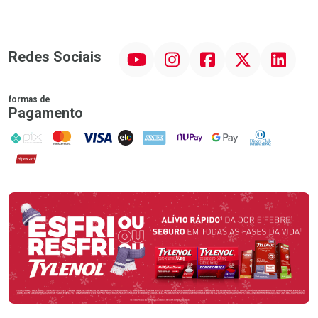
YouTube
Instagram
Facebook
Twitter
Linkedin
Redes Sociais
formas de
Pagamento
PIX
MasterCard
VISA
ELO
AMEX
NuPay
Google Pay
Diners Club
Hipercard
Promoção em Destaque