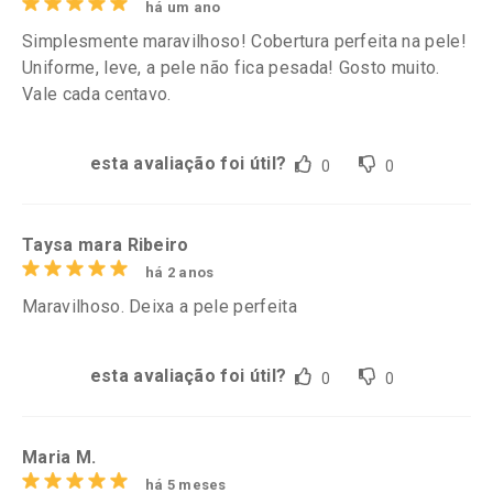
há um ano
Simplesmente maravilhoso! Cobertura perfeita na pele!
Uniforme, leve, a pele não fica pesada! Gosto muito.
Vale cada centavo.
esta avaliação foi útil?
0
0
Taysa mara Ribeiro
há 2 anos
Maravilhoso. Deixa a pele perfeita
esta avaliação foi útil?
0
0
Maria M.
há 5 meses