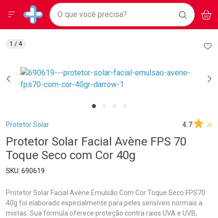
Drogarias Pacheco
Menu
Aces
Ir direto para a home
O que você precisa?
BAIXE
V
i
Baixe nosso APP e aproveite Ofertas Exclusivas!
BUSCAR
O APP
Navegue pela página
Ir direto para o conteúdo
Faça a sua busca
Ir direto para a busca
Ir direto para a conta
AD
1
/ 4
Ir direto para a ajuda
Ir direto para a notificações
Ir direto para o carrinho
Ir direto para o menu
Breadcrumb
Protetor Solar
4.7
26
Protetor Solar Facial Avène FPS 70
Toque Seco com Cor 40g
690619
Protetor Solar Facial Avène Emulsão Com Cor Toque Seco FPS70
40g foi elaborado especialmente para peles sensíveis normais a
mistas. Sua formula oferece proteção contra raios UVA e UVB,