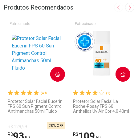
Produtos Recomendados
Imagem A
Pró
Patrocinado
Patrocinado
COMPRAR
COMPRAR
(49)
(1)
Protetor Solar Facial Eucerin
Protetor Solar Facial La
FPS 60 Sun Pigment Control
Roche-Posay FPS 60
Antimanchas 50ml Fluido
Anthelios Uv Air Cor 4.0 40ml
28% OFF
R$ 129,99
93
109
R$
R$
,99
,59