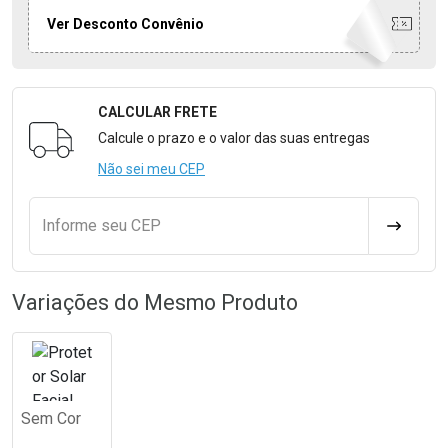
Ver Desconto Convênio
CALCULAR FRETE
Formulário para Calcular o Frete
Calcule o prazo e o valor das suas entregas
Não sei meu CEP
Informe seu CEP
CALCULA
Variações do Mesmo Produto
Sem Cor