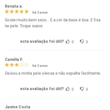
Renata a.
há 2 anos
Gostei muito bem seco... E a cor da base é boa. E fixa
na pele. Toque suave.
esta avaliação foi útil?
0
0
Camilla F.
há 2 anos
Deixou a minha pele oleosa e não espalha facilmente.
esta avaliação foi útil?
0
0
Janine Costa