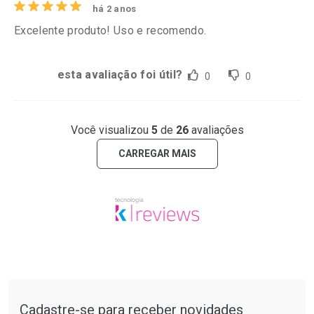
há 2 anos
Excelente produto! Uso e recomendo.
esta avaliação foi útil?
0
0
Você visualizou
5
de
26
avaliações
CARREGAR MAIS
Tudo sobre a Drogarias Pacheco
Cadastre-se para receber novidades