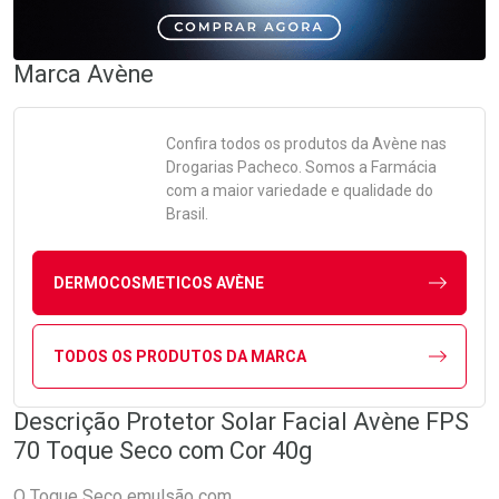
Marca
Avène
Confira todos os produtos da
Avène
nas
Drogarias Pacheco. Somos a Farmácia
com a maior variedade e qualidade do
Brasil.
DERMOCOSMETICOS AVÈNE
TODOS OS PRODUTOS DA MARCA
Descrição Protetor Solar Facial Avène FPS
70 Toque Seco com Cor 40g
O Toque Seco emulsão com