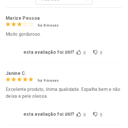
Comprar sem Desconto
Comprar sem Desconto
Por R$ 61,55/cada
Por R$ 34,39/cada
Marize Pessoa
há 8 meses
Muito gorduroso.
esta avaliação foi útil?
0
0
Janine C.
há 9 meses
Excelente produto, ótima qualidade. Espalha bem e não
deixa a pele oleosa.
esta avaliação foi útil?
0
0