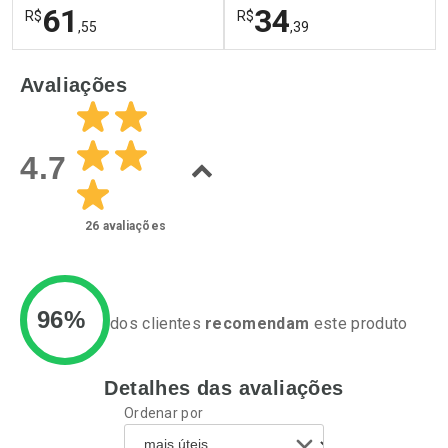
61
34
R$
R$
,55
,39
FECHAR
F
FECHAR
F
Avaliações
Laboratório
Laboratório
Por Menos
Por Menos
4.7
26
avaliações
96%
dos clientes
recomendam
este produto
Detalhes das avaliações
Ativar Desconto
Ativar Desconto
Ordenar por
Comprar sem Desconto
Comprar sem Desconto
Por R$ 61,55/cada
Por R$ 34,39/cada