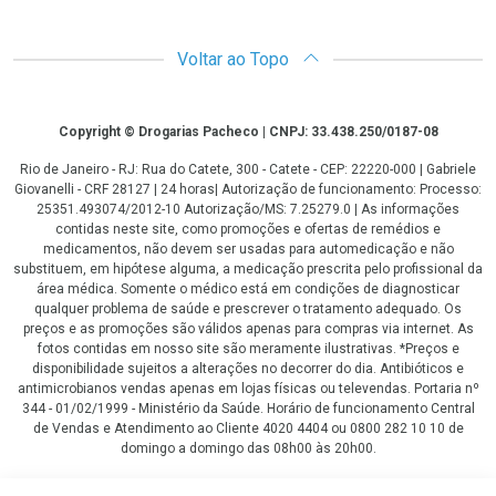
Voltar ao Topo
Copyright
Copyright © Drogarias Pacheco | CNPJ: 33.438.250/0187-08
Rio de Janeiro - RJ: Rua do Catete, 300 - Catete - CEP: 22220-000 | Gabriele
Giovanelli - CRF 28127 | 24 horas| Autorização de funcionamento: Processo:
25351.493074/2012-10 Autorização/MS: 7.25279.0 | As informações
contidas neste site, como promoções e ofertas de remédios e
medicamentos, não devem ser usadas para automedicação e não
substituem, em hipótese alguma, a medicação prescrita pelo profissional da
área médica. Somente o médico está em condições de diagnosticar
qualquer problema de saúde e prescrever o tratamento adequado. Os
preços e as promoções são válidos apenas para compras via internet. As
fotos contidas em nosso site são meramente ilustrativas. *Preços e
disponibilidade sujeitos a alterações no decorrer do dia. Antibióticos e
antimicrobianos vendas apenas em lojas físicas ou televendas. Portaria nº
344 - 01/02/1999 - Ministério da Saúde. Horário de funcionamento Central
de Vendas e Atendimento ao Cliente 4020 4404 ou 0800 282 10 10 de
domingo a domingo das 08h00 às 20h00.
LGPD Aceite os Cookies