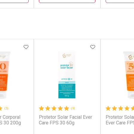
FECHAR
FECHAR
FECHAR
FECHAR
rio
Dermaclub
Dermacl
os
Por Menos
Por Men
FAVORITOS
ADICIONAR AOS FAVORITOS
ADICIONAR AOS 
(3)
(9)
r Corporal
Protetor Solar Facial Ever
Protetor Sola
conto
Ativar Desconto
Ativar Desc
S 30 200g
Care FPS 30 60g
Ever Care FP