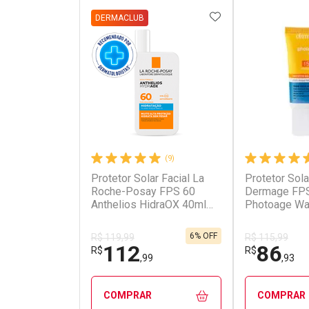
ADICIONAR AOS 
DERMACLUB
(9)
Protetor Solar Facial La
Protetor Sola
Roche-Posay FPS 60
Dermage FP
Anthelios HidraOX 40ml
Photoage Wa
Fluido
6% OFF
R$ 119,99
R$ 115,99
112
86
R$
R$
,99
,93
COMPRAR
COMPRAR