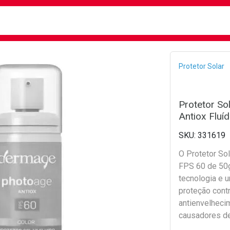
busca
isa?
Bread
Protetor Solar
Protetor So
Antiox Fluí
331619
O Protetor So
FPS 60 de 50g
tecnologia e 
proteção cont
antienvelhecim
causadores de