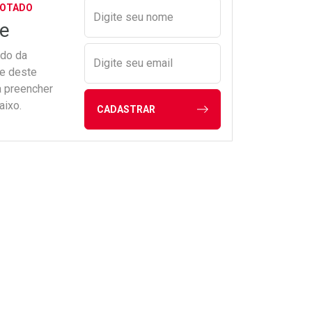
Preencher nome e email para s
GOTADO
Digite seu nome
e
ado da
Digite seu email
de deste
a preencher
aixo.
CADASTRAR