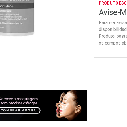
PRODUTO ES
Avise-M
Para ser avis
disponibilida
Produto, bast
os campos ab