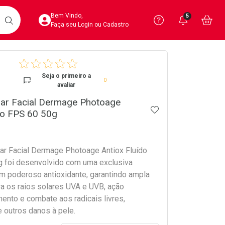
Acesse sua Conta
Precisa de 
Notific
Aces
Bem Vindo,
5
Você po
notifica
Vo
it
BUSCAR
Ver Recursos 
Faça seu Login ou Cadastro
crumb
Atendimento ao 
Seja o primeiro a
0
avaliar
Central de Ajud
lar Facial Dermage Photoage
ADICIONAR AOS 
Televendas
do FPS 60 50g
4020-4404
lar Facial Dermage Photoage Antiox Fluído
 foi desenvolvido com uma exclusiva
um poderoso antioxidante, garantindo ampla
ra os raios solares UVA e UVB, ação
ento e combate aos radicais livres,
 outros danos à pele.