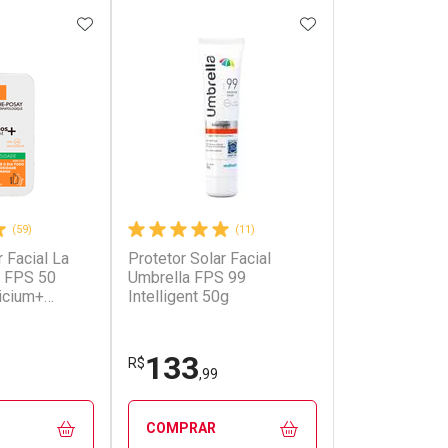
FAVORITOS
ADICIONAR AOS FAVORITOS
ADICIONAR AOS 
(59)
(11)
r Facial La
Protetor Solar Facial
 FPS 50
Umbrella FPS 99
licium+
Intelligent 50g
de 40ml
133
R$
,99
COMPRAR