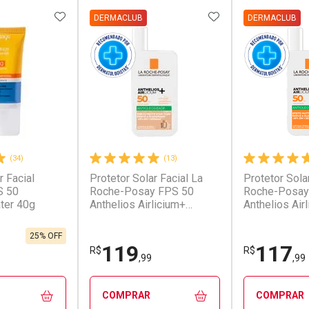
FAVORITOS
ADICIONAR AOS FAVORITOS
ADICIONAR AOS 
DERMACLUB
DERMACLUB
(34)
(13)
r Facial
Protetor Solar Facial La
Protetor Sola
S 50
Roche-Posay FPS 50
Roche-Posay
ter 40g
Anthelios Airlicium+
Anthelios Air
Antioleosidade Cor 2.0
Antioleosida
40ml Fluido
Fluido
25% OFF
119
117
R$
R$
,99
,99
COMPRAR
COMPRAR