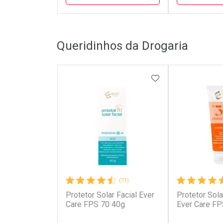
FECHAR
FECHAR
Queridinhos da Drogaria
Dermaclub
Laborató
Por Menos
Por Men
ADICIONAR AOS 
(71)
Protetor Solar Facial Ever
Protetor Sola
Ativar Desconto
Ativar Des
Care FPS 70 40g
Ever Care FP