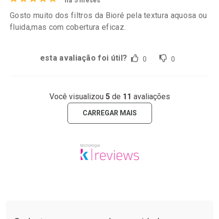
há 5 meses
Gosto muito dos filtros da Bioré pela textura aquosa ou
fluida,mas com cobertura eficaz.
esta avaliação foi útil?
0
0
Você visualizou
5
de
11
avaliações
CARREGAR MAIS
Tudo sobre a Drogarias Pacheco