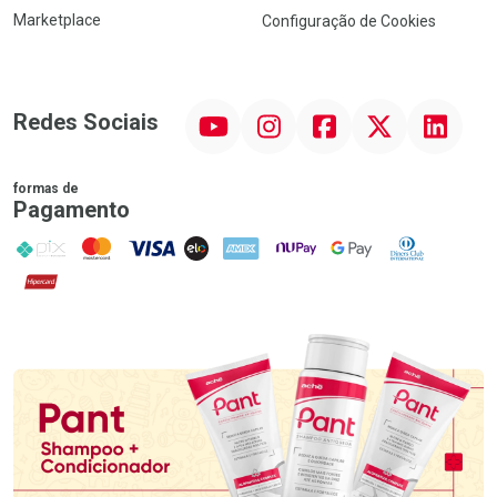
Marketplace
Configuração de Cookies
YouTube
Instagram
Facebook
Twitter
Linkedin
Redes Sociais
formas de
Pagamento
PIX
MasterCard
VISA
ELO
AMEX
NuPay
Google Pay
Diners Club
Hipercard
Promoção em Destaque