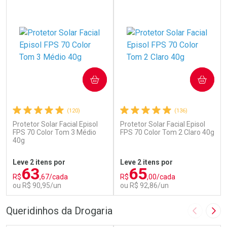
COMPRAR
COMPRAR
(120)
(136)
Protetor Solar Facial Episol
Protetor Solar Facial Episol
FPS 70 Color Tom 3 Médio
FPS 70 Color Tom 2 Claro 40g
40g
Leve 2 itens por
Leve 2 itens por
63
65
R$
,67/cada
R$
,00/cada
ou R$ 90,95/un
ou R$ 92,86/un
FECHAR
F
FECHAR
F
Queridinhos da Drogaria
Imagem A
Pró