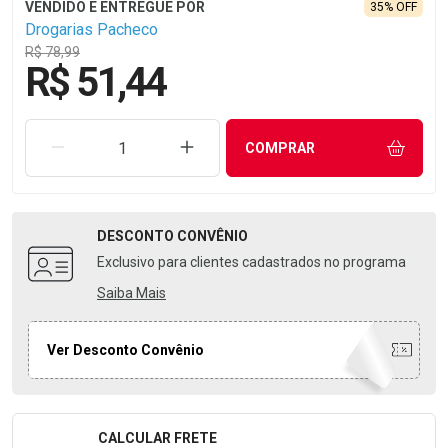
35% OFF
Drogarias Pacheco
R$ 78,99
R$ 51,44
REMOVER UMA UNIDADE
AUMENTAR UMA UNIDADE
COMPRAR
DESCONTO
CONVÊNIO
Exclusivo para clientes cadastrados no programa
Saiba Mais
Ver Desconto Convênio
CALCULAR FRETE
Formulário para Calcular o Frete