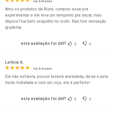
há 4 meses
Amo os produtos da Biore, comprei esse pra
experimentar e ele leva um tempinho pra secar, mas
depois fica bem sequinho no rosto. Nao tive sensação
grudenta.
esta avaliação foi útil?
0
0
Letícia A.
há 4 meses
Ele não esfarela, possui textura aveludada, deixa a pela
muito hidratada e com um viço, ele é perfeito!
esta avaliação foi útil?
0
0