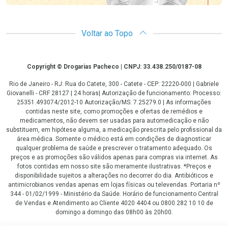
Voltar ao Topo
Copyright
Copyright © Drogarias Pacheco | CNPJ: 33.438.250/0187-08
Rio de Janeiro - RJ: Rua do Catete, 300 - Catete - CEP: 22220-000 | Gabriele
Giovanelli - CRF 28127 | 24 horas| Autorização de funcionamento: Processo:
25351.493074/2012-10 Autorização/MS: 7.25279.0 | As informações
contidas neste site, como promoções e ofertas de remédios e
medicamentos, não devem ser usadas para automedicação e não
substituem, em hipótese alguma, a medicação prescrita pelo profissional da
área médica. Somente o médico está em condições de diagnosticar
qualquer problema de saúde e prescrever o tratamento adequado. Os
preços e as promoções são válidos apenas para compras via internet. As
fotos contidas em nosso site são meramente ilustrativas. *Preços e
disponibilidade sujeitos a alterações no decorrer do dia. Antibióticos e
antimicrobianos vendas apenas em lojas físicas ou televendas. Portaria nº
344 - 01/02/1999 - Ministério da Saúde. Horário de funcionamento Central
de Vendas e Atendimento ao Cliente 4020 4404 ou 0800 282 10 10 de
domingo a domingo das 08h00 às 20h00.