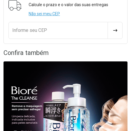
Calcule o prazo e o valor das suas entregas
Não sei meu CEP
Informe seu CEP
CALCULA
Confira também