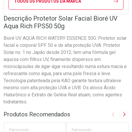
TODOS OS PRODUTOS DA MARCA
Descrição Protetor Solar Facial Bioré UV
Aqua Rich FPS50 50g
Bioré UV AQUA RICH WATERY ESSENCE 50G: Protetor solar
facial e corporal SPF 50 e de alta proteção UVA. Protetor
Solar no. 1 no Japão desde 2012; tem uma fórmula gel
aquosa com filtros UV, finamente dispersos em
microcápsulas de ágar-ágar resultando numa extura macia e
refrescante como água, para uma pele fresca e leve.
Tecnologia patenteada pela KAO garante textura ultraleve
mesmo com alta proteção UVA e UVB. Os ativos Ácido
Hialurônico e Extrato de Geléia Real atuam, como agentes
hidratantes.
Produtos Recomendados
Imagem A
Pró
Patrocinado
Patrocinado