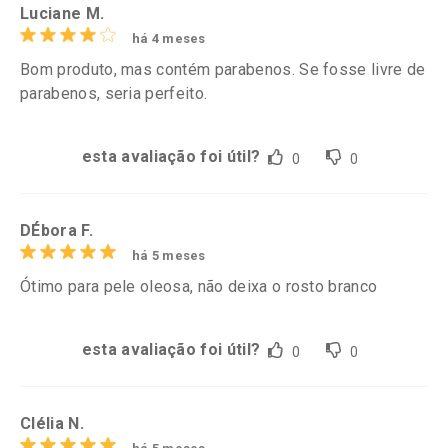
Luciane M.
há 4 meses
Bom produto, mas contém parabenos. Se fosse livre de
parabenos, seria perfeito.
esta avaliação foi útil?
0
0
DÉbora F.
há 5 meses
Ótimo para pele oleosa, não deixa o rosto branco
esta avaliação foi útil?
0
0
Clélia N.