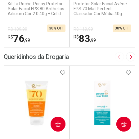
Kit La Roche-Posay Protetor
Protetor Solar Facial Avène
Solar Facial FPS 80 Anthelios
FPS 70 Mat Perfect
Arlicium Cor 2.0 40g + Gel de
Clareador Cor Média 40g
limpeza Effaclar
Fluido
Concentrado 50g
30% OFF
30% OFF
R$ 109,99
R$ 119,99
76
83
R$
R$
,99
,99
FECHAR
F
FECHAR
F
Queridinhos da Drogaria
Imagem A
Pró
Dermaclub
Laboratório
Por Menos
ADICIONAR AOS FAVORITOS
Por Menos
ADIC
COMPRAR
COMPRAR