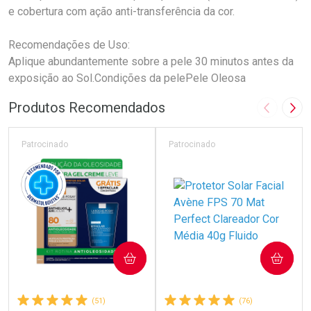
e cobertura com ação anti-transferência da cor.
Recomendações de Uso:
Aplique abundantemente sobre a pele 30 minutos antes da
exposição ao Sol.Condições da pelePele Oleosa
Produtos Recomendados
Imagem A
Pró
Patrocinado
Patrocinado
COMPRAR
COMPRAR
(51)
(76)