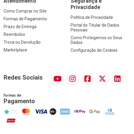
Atendimento
Segurança e
Privacidade
Como Comprar no Site
Política de Privacidade
Formas de Pagamento
Portal do Titular de Dados
Prazo de Entrega
Pessoais
Reembolso
Como Protegemos os Seus
Troca ou Devolução
Dados
Marketplace
Configuração de Cookies
YouTube
Instagram
Facebook
Twitter
Linkedin
Redes Sociais
formas de
Pagamento
PIX
MasterCard
VISA
ELO
AMEX
NuPay
Google Pay
Diners Club
Hipercard