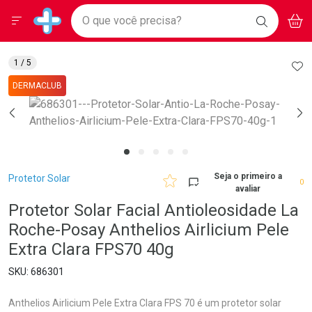
Drogarias Pacheco
Menu
Aces
Ir direto para a home
O que você precisa?
BAIXE
V
i
Baixe nosso APP e aproveite Ofertas Exclusivas!
BUSCAR
O APP
Navegue pela página
Ir direto para o conteúdo
Faça a sua busca
Ir direto para a busca
Ir direto para a conta
AD
1
/ 5
Ir direto para a ajuda
DERMACLUB
Ir direto para a notificações
Ir direto para o carrinho
Ir direto para o menu
Breadcrumb
Seja o primeiro a
Protetor Solar
0
avaliar
Protetor Solar Facial Antioleosidade La
Roche-Posay Anthelios Airlicium Pele
Extra Clara FPS70 40g
686301
Anthelios Airlicium Pele Extra Clara FPS 70 é um protetor solar