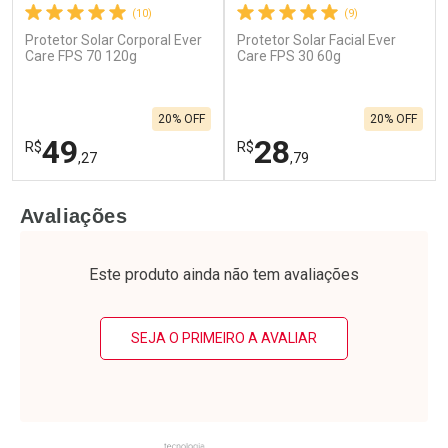
(10)
(9)
Ativar Desconto
Protetor Solar Corporal Ever
Protetor Solar Facial Ever
Ativar Desconto
Care FPS 70 120g
Care FPS 30 60g
Comprar sem Desconto
Comprar sem Desconto
Comprar sem Desconto
Por R$ 76,99/cada
Por R$ 83,99/cada
Comprar sem Desconto
Por R$ 76,99/cada
20% OFF
20% OFF
Por R$ 83,99/cada
49
28
R$
R$
,27
,79
FECHAR
F
FECHAR
F
Avaliações
Laboratório
Laboratório
Por Menos
Por Menos
Este produto ainda não tem avaliações
SEJA O PRIMEIRO A AVALIAR