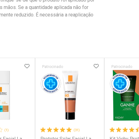
as mãos. Se a quantidade aplicada não for
amente reduzido. É necessária a reaplicação
FAVORITOS
ADICIONAR AOS FAVORITOS
ADICIONAR AOS 
Patrocinado
Patrocinado
(1)
(31)
r Facial La
Protetor Solar Facial La
Kit Vichy Prot