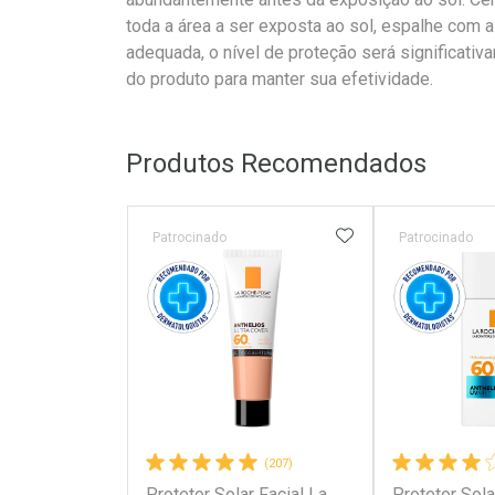
toda a área a ser exposta ao sol, espalhe com 
adequada, o nível de proteção será significativ
do produto para manter sua efetividade.
Produtos Recomendados
ADICIONAR AOS 
Patrocinado
Patrocinado
(207)
Protetor Solar Facial La
Protetor Sola