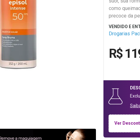
suor, sua fór
como queimadu
precoce da pe
Drogarias Pa
R$ 11
DES
Excl
Saib
Ver Descont