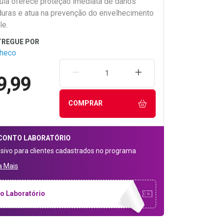
mula oferece proteção imediata de danos
ras e atua na prevenção do envelhecimento
le.
checo
REMOVER UMA UNIDADE
AUMENTAR UMA UNIDA
9,99
COMPRAR
CONTO
LABORATÓRIO
usivo para clientes cadastrados no programa
a Mais
o Laboratório