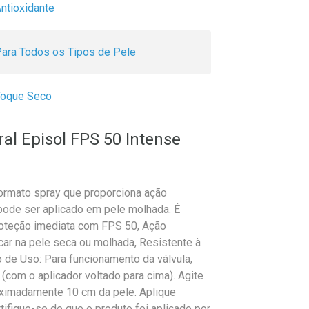
ntioxidante
ara Todos os Tipos de Pele
Toque Seco
ral Episol FPS 50 Intense
formato spray que proporciona ação
 pode ser aplicado em pele molhada. É
Proteção imediata com FPS 50, Ação
licar na pele seca ou molhada, Resistente à
o de Uso: Para funcionamento da válvula,
 (com o aplicador voltado para cima). Agite
roximadamente 10 cm da pele. Aplique
ifique-se de que o produto foi aplicado por