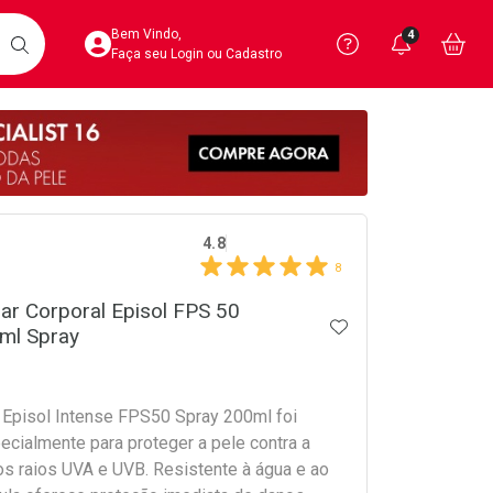
Acesse sua Conta
Precisa de 
Notific
Aces
Bem Vindo,
4
Você po
notifica
Vo
it
BUSCAR
Ver Recursos 
Faça seu Login ou Cadastro
Atendimento ao 
Central de Ajud
crumb
Televendas
4.8
4020-4404
8
lar Corporal Episol FPS 50
ADICIONAR AOS 
ml Spray
r Episol Intense FPS50 Spray 200ml foi
ecialmente para proteger a pele contra a
os raios UVA e UVB. Resistente à água e ao