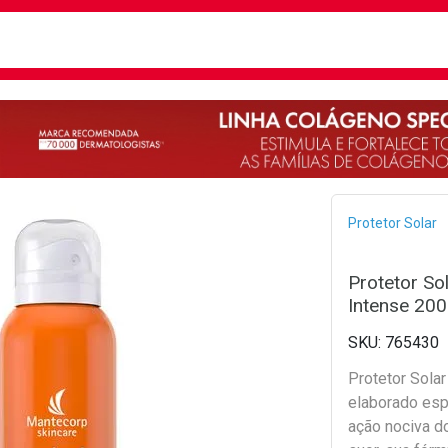
busca
isa?
Bread
Protetor Solar
Protetor So
Intense 200
765430
Protetor Sola
elaborado esp
ação nociva d