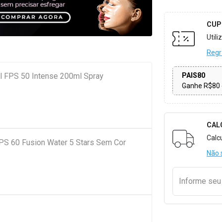
CUP
Util
Regr
PAIS80
ol FPS 50 Intense 200ml Spray
Ganhe R$80 
CAL
Formulári
Calc
FPS 60 Fusion Water 5 Stars Sem Cor
Não 
Informe se