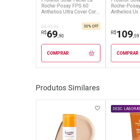
Roche-Posay FPS 60
Roche-Posay
Anthelios Ultra Cover Cor
Anthelios Uv 
3.0 30g
40ml
30% OFF
R$ 99,90
69
109
R$
R$
,90
,59
COMPRAR
COMPRAR
FECHAR
FECHAR
Produtos Similares
Dermaclub
Dermacl
Por Menos
Por Men
ADICIONAR AOS 
DESC. LABORA