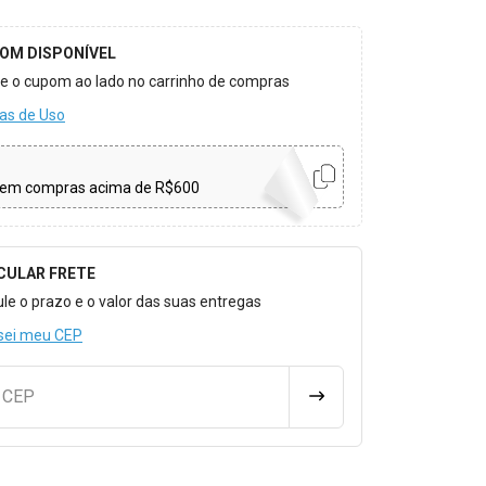
OM DISPONÍVEL
ize o cupom ao lado no carrinho de compras
as de Uso
em compras acima de R$600
CULAR FRETE
o para Calcular o Frete
ule o prazo e o valor das suas entregas
sei meu CEP
u CEP
CALCULAR FRETE