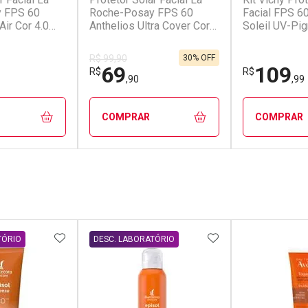
 FPS 60
Roche-Posay FPS 60
Facial FPS 60
Air Cor 4.0
Anthelios Ultra Cover Cor
Soleil UV-Pi
5.0 30g
2.0 40g + Ge
Normaderm 
30% OFF
R$ 99,90
69
109
R$
R$
,90
,99
COMPRAR
COMPRAR
FECHAR
FECHAR
FECHAR
FECHAR
ub
Dermaclub
Dermacl
os
Por Menos
Por Men
FAVORITOS
ADICIONAR AOS FAVORITOS
ADICIONAR AOS 
TÓRIO
DESC. LABORATÓRIO